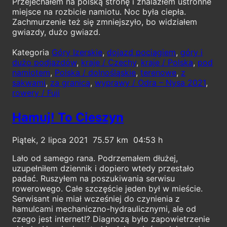
Przejechałem na polską stronę i znalazłem ustronne
miejsce na rozbicie namiotu. Noc była ciepła.
Zachmurzenie też się zmniejszyło, bo widziałem
gwiazdy, dużo gwiazd.
Kategoria
Góry Izerskie
,
dojazd pociągiem
,
góry i
dużo podjazdów
,
kraje / Czechy
,
kraje / Polska
,
pod
namiotem
,
Polska / dolnośląskie
,
terenowe
,
z
sakwami
,
za granicą
,
wyprawy / Odra – Nysa 2021
,
rowery / Fuji
Hamuj! To Cieszyn
Piątek, 2 lipca 2021
75.57
04:53
Lało od samego rana. Podrzemałem dłużej,
uzupełniłem dziennik i dopiero wtedy przestało
padać. Ruszyłem na poszukiwania serwisu
rowerowego. Całe szczęście jeden był w mieście.
Serwisant nie miał wcześniej do czynienia z
hamulcami mechaniczno-hydraulicznymi, ale od
czego jest internet!? Diagnozą było zapowietrzenie