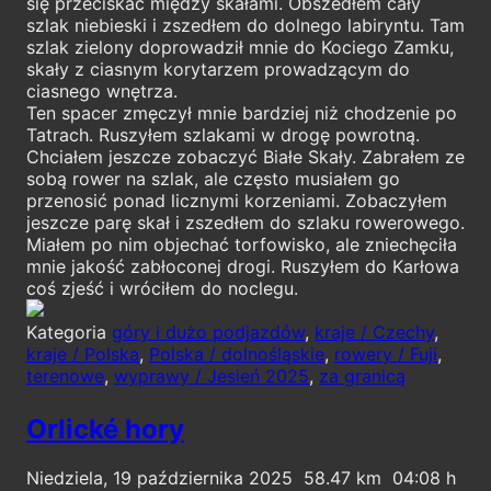
się przeciskać między skałami. Obszedłem cały
szlak niebieski i zszedłem do dolnego labiryntu. Tam
szlak zielony doprowadził mnie do Kociego Zamku,
skały z ciasnym korytarzem prowadzącym do
ciasnego wnętrza.
Ten spacer zmęczył mnie bardziej niż chodzenie po
Tatrach. Ruszyłem szlakami w drogę powrotną.
Chciałem jeszcze zobaczyć Białe Skały. Zabrałem ze
sobą rower na szlak, ale często musiałem go
przenosić ponad licznymi korzeniami. Zobaczyłem
jeszcze parę skał i zszedłem do szlaku rowerowego.
Miałem po nim objechać torfowisko, ale zniechęciła
mnie jakość zabłoconej drogi. Ruszyłem do Karłowa
coś zjeść i wróciłem do noclegu.
Kategoria
góry i dużo podjazdów
,
kraje / Czechy
,
kraje / Polska
,
Polska / dolnośląskie
,
rowery / Fuji
,
terenowe
,
wyprawy / Jesień 2025
,
za granicą
Orlické hory
Niedziela, 19 października 2025
58.47
04:08