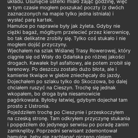
układu. Usunięcie usterki miało zająć godzinę, więc
w tym czasie mogłem poszukać poczty (z dwóch
zaznaczonych na mapie tylko jedna istniała) i
wysłać parę kartek.
Hamulce po naprawie były jak żyleta. Gdyby nie
ciężki bagaż, mógłbym przelecieć przez kierownicę,
bo tak delikatne zrobiły się. Tylko coś stukało i nie
mogłem dojść przyczyny.
Wjechałem na szlak Wiślanej Trasy Rowerowej, który
ciągnie się od Wisły do Gdańska po różnej jakości
drogach. Kawałek był asfaltowy, ale potem zrobił się
terenowy. Po deszczu zostało dużo błota, ale i
kamienie tkwiące w glebie zniechęcały do jazdy.
Dojechałem po szlaku tylko do Skoczowa, bo dalej
chciałem ruszyć na Cieszyn. Trochę się jednak
wkopałem, bo droga była niesamowicie
pagórkowata. Byłoby łatwiej, gdybym dojechał tam
prosto z Ustronia.
Pojeździłem trochę po Cieszynie i przeskoczyłem
na czeską stronę. Tam odkryłem przyczynę stukania
i popędziłem do jedynego serwisu po poradę zanim
zamknęliby. Poprzedni serwisant zdemontował
hamulce, żeby nie zachlapać niczego olejem