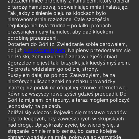
Zacząłem mieć problemy z hamulcem, który ocierał
o tarczę hamulcową, spowalniając mnie i hałasując.
Tak jakby ciśnienie oleju na klockach było
nierównomiernie rozłożone. Całe szczęście
regulacja nie była trudna – po kilku próbach
przesunąłem cały hamulec, aby dać klockom
odrobinę przestrzeni.
Dotarłem do Görlitz. Zwiedzanie sobie darowałem,
bo już
kiedyś tam byłem
. Najpierw przedostałem się
do Polski, żeby uzupełnić zapasy i zjeść obiad.
Zgorzelec nie jest taki brzydki, jak kiedyś myślałem.
Po prostu widziałem go od złej strony.
Ruszyłem dalej na północ. Zauważyłem, że na
niektórych ulicach znaki na szlaku prowadziły
inaczej niż podali na oficjalnej stronie internetowej.
Również wszyscy rowerzyści gdzieś przepadli. Do
Görlitz mijałem ich tabuny, a teraz mogłem policzyć
jednoślady na palcach.
Zbliżał się wieczór. Pojawiło się mnóstwo owadów
czy to lecących, czy zawieszonych w skupiskach
nad drogą. Uprzykrzały życie, bo wierciły się, a
strącanie ich nie miało sensu, bo zaraz kolejne
chmary wpadały na mnie, pokrywając wszystkie