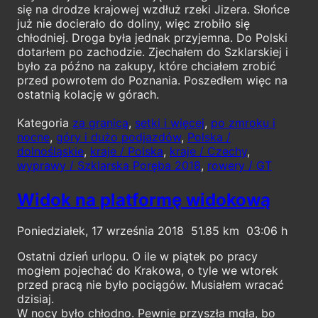
się na drodze krajowej wzdłuż rzeki Jizera. Słońce
już nie docierało do doliny, więc zrobiło się
chłodniej. Droga była jednak przyjemna. Do Polski
dotarłem po zachodzie. Zjechałem do Szklarskiej i
było za późno na zakupy, które chciałem zrobić
przed powrotem do Poznania. Poszedłem więc na
ostatnią kolację w górach.
Kategoria
za granicą
,
setki i więcej
,
po zmroku i
nocne
,
góry i dużo podjazdów
,
Polska /
dolnośląskie
,
kraje / Polska
,
kraje / Czechy
,
wyprawy / Szklarska Poręba 2018
,
rowery / GT
Widok na platformę widokową
Poniedziałek, 17 września 2018
51.85
03:06
Ostatni dzień urlopu. O ile w piątek po pracy
mogłem pojechać do Krakowa, o tyle we wtorek
przed pracą nie było pociągów. Musiałem wracać
dzisiaj.
W nocy było chłodno. Pewnie przyszła mgła, bo