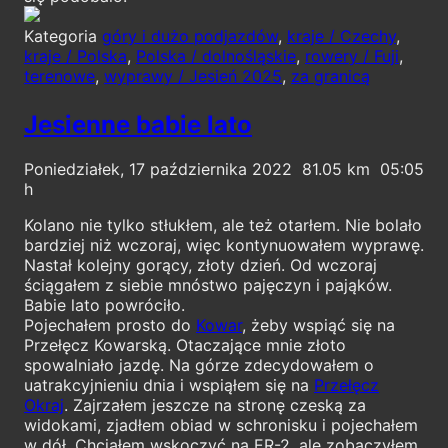
Kategoria
góry i dużo podjazdów
,
kraje / Czechy
,
kraje / Polska
,
Polska / dolnośląskie
,
rowery / Fuji
,
terenowe
,
wyprawy / Jesień 2025
,
za granicą
Jesienne babie lato
Poniedziałek, 17 października 2022
81.05
05:05
Kolano nie tylko stłukłem, ale też otarłem. Nie bolało
bardziej niż wczoraj, więc kontynuowałem wyprawę.
Nastał kolejny gorący, złoty dzień. Od wczoraj
ściągałem z siebie mnóstwo pajęczyn i pająków.
Babie lato powróciło.
Pojechałem prosto do
Kowar
, żeby wspiąć się na
Przełęcz Kowarską. Otaczające mnie złoto
spowalniało jazdę. Na górze zdecydowałem o
uatrakcyjnieniu dnia i wspiąłem się na
Przełęcz
Okraj
. Zajrzałem jeszcze na stronę czeską za
widokami, zjadłem obiad w schronisku i pojechałem
w dół. Chciałem wskoczyć na ER-2, ale zobaczyłem