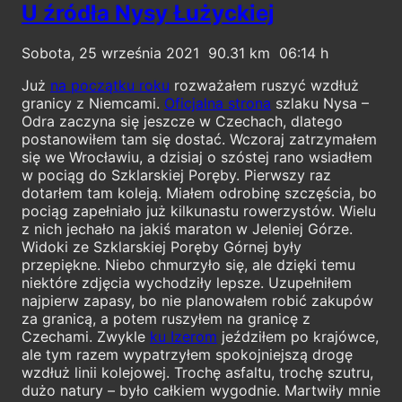
U źródła Nysy Łużyckiej
Sobota, 25 września 2021
90.31
06:14
Już
na początku roku
rozważałem ruszyć wzdłuż
granicy z Niemcami.
Oficjalna strona
szlaku Nysa –
Odra zaczyna się jeszcze w Czechach, dlatego
postanowiłem tam się dostać. Wczoraj zatrzymałem
się we Wrocławiu, a dzisiaj o szóstej rano wsiadłem
w pociąg do Szklarskiej Poręby. Pierwszy raz
dotarłem tam koleją. Miałem odrobinę szczęścia, bo
pociąg zapełniało już kilkunastu rowerzystów. Wielu
z nich jechało na jakiś maraton w Jeleniej Górze.
Widoki ze Szklarskiej Poręby Górnej były
przepiękne. Niebo chmurzyło się, ale dzięki temu
niektóre zdjęcia wychodziły lepsze. Uzupełniłem
najpierw zapasy, bo nie planowałem robić zakupów
za granicą, a potem ruszyłem na granicę z
Czechami. Zwykle
ku Izerom
jeździłem po krajówce,
ale tym razem wypatrzyłem spokojniejszą drogę
wzdłuż linii kolejowej. Trochę asfaltu, trochę szutru,
dużo natury – było całkiem wygodnie. Martwiły mnie