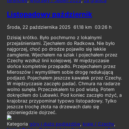
terenowe
,
wyprawy / Jesień 2025
,
za granicą
Listopadowy październik
Środa, 22 października 2025
61.18
03:26
Dzisiaj krótko. Było pochmurno z lokalnymi
przejaśnieniami. Zjechałem do Radkowa. Nie było
najgorzej, choć po drodze pojawiło się lekkie
zamglenie. Wjechałem na szlak i pojechałem przez
Czechy wzdłuż linii kolejowej. W międzyczasie
słońce kompletnie przepadło. Przejechałem przez
Mieroszów i wymyśliłem sobie drogę redukującą
podjazd. Pojechałem jeszcze kawałek przez Czechy.
W międzyczasie zaczęło padać. Chmura na radarze
wolno sunęła. Przeczekałem to pod wiatą. Potem
dokręciłem do Lubawki. Pod koniec zaczęło mżyć, a
krajobraz przypominał typowo listopadowy. Tylko
jeszcze trochę złota na drzewach dało się
gdzieniegdzie dojrzeć.
Kategoria
góry i dużo podjazdów
,
kraje / Czechy
,