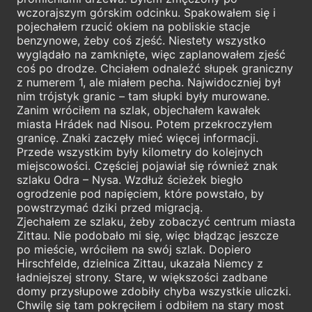
wczorajszym górskim odcinku. Spakowałem się i
pojechałem rzucić okiem na pobliskie stacje
benzynowe, żeby coś zjeść. Niestety wszystko
wyglądało na zamknięte, więc zaplanowałem zjeść
coś po drodze. Chciałem odnaleźć słupek graniczny
z numerem 1, ale miałem pecha. Najwidoczniej był
nim trójstyk granic – tam słupki były murowane.
Zanim wróciłem na szlak, objechałem kawałek
miasta Hrádek nad Nisou. Potem przekroczyłem
granicę. Znaki zaczęły mieć więcej informacji.
Przede wszystkim były kilometry do kolejnych
miejscowości. Częściej pojawiał się również znak
szlaku Odra – Nysa. Wzdłuż ścieżek biegło
ogrodzenie pod napięciem, które powstało, by
powstrzymać dziki przed migracją.
Zjechałem ze szlaku, żeby zobaczyć centrum miasta
Zittau. Nie podobało mi się, więc błądząc jeszcze
po mieście, wróciłem na swój szlak. Dopiero
Hirschfelde, dzielnica Zittau, ukazała Niemcy z
ładniejszej strony. Stare, w większości zadbane
domy przysłupowe zdobiły chyba wszystkie uliczki.
Chwilę się tam pokręciłem i odbiłem na stary most