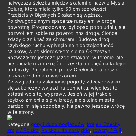
najwęższa ścieżka między skałami o nazwie Mysia
Dziura, która miała tylko 50 cm szerokości.
Przejścia w Błędnych Skałach są węższe.
Po dwugodzinnym spacerze ruszyłem w drogę
powrotną. Prognozowany był opad popołudniu, ale
pozwoliłem sobie na powrót inną drogą. Słońce
zdążyło zniknąć za chmurami. Budowa drogi
szybkiego ruchu wpłynęła na nieprzejezdność
szlaków, więc skierowałem się na Okrzeszyn.
Rozważałem jeszcze jazdę szlakami w terenie, ale
nie chciałem zmoknąć i przeszła mi chęć na kolejne
podjazdy. Pojechałem przez Chełmsko, a deszcz
przyszedł dopiero wieczorem.
Ze względu na załamanie pogody zdecydowałem
się zakończyć wyjazd na półmetku, więc jest to
ostatni wpis tej wyprawy. Jesień w jej trakcie
szybko zmieniła się w brązy, ale skalne miasta
bardzo mi się spodobały. Na pewno jeszcze wrócę
w te strony.
Kategoria
góry i dużo podjazdów
,
kraje / Czechy
,
kraje / Polska
,
Polska / dolnośląskie
,
rowery / Fuji
,