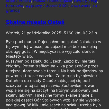
kraje / Polska
,
Polska / dolnośląskie
,
rowery / Fuji
,
terenowe
,
wyprawy / Jesień 2025
,
z sakwami
,
za
granicą
Skalne miasto Ostaš
Wtorek, 21 października 2025
51.60
03:22
Było pochmurno. Pojechałem poszukać śniadania w
tej wymarłej wiosce, bo zajazd miał beznadziejną
obsługę gości. W międzyczasie wyjrzało słońce.
Niestety wiało.
Ruszyłem po szlaku do Czech. Zjazd był nie taki
chłodny. Potem trafiłem na kilka podjazdów przez
tutejsze uformowanie terenu. Na brak podjazdów na
pewno nikt tu nie narzeka. Za to ruch był niewielki.
Dotarłem do osady Ostaš znajdującej się pod
szczytem o tej samej nazwie. Zostawiłem rower i
wspiąłem się na szczyt, na którym ulokowany jest
skalny labirynt. Finezyjne formy skalne znane z
polskiej części Gór Stołowych wzbijały się wysoko
nad głową. W kilku miejscach na szlaku trzeba było