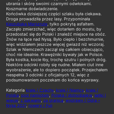
ubrania i skórę swoimi czarnymi odwłokami.
Koszmarne doświadczenie.
Końcówka dzisiejszej części szlaku była ciekawa.
Droga prowadziła przez lasy. Przypominała
Kaszubską Marszrutę
, tylko pokrytą asfaltem.
Zaczęło zmierzchać, więc dotarłem do mostu, by
przedostać się do Polski i znaleźć miejsce na obóz.
Znów na łące nad Nysą. Było ciepło i bezchmurnie,
więc widziałem jeszcze więcej gwiazd niż wczoraj.
Szlak w Niemczech zaczął się całkiem obiecująco,
choć nie idealnie. Krawężniki bywały jak w Polsce.
Była kostka, kocie łby, trochę szutru i polnych dróg.
Niektóre odcinki robiły się nudne. Miałem ciut inne
wyobrażenie, ale to dopiero początek. Przejechałem
niespełna 3 odcinki z oficjalnych 12, więc z
podsumowaniem poczekam do końca wyprawy.
Kategoria
kraje / Czechy
,
kraje / Niemcy
,
kraje /
Polska
,
pod namiotem
,
Polska / dolnośląskie
,
setki i
więcej
,
z sakwami
,
za granicą
,
wyprawy / Odra –
Nysa 2021
,
rowery / Fuji