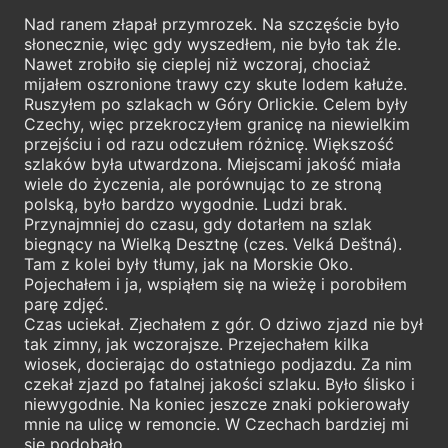
Nad ranem złapał przymrozek. Na szczęście było
słonecznie, więc gdy wyszedłem, nie było tak źle.
Nawet zrobiło się cieplej niż wczoraj, chociaż
mijałem oszronione trawy czy skute lodem kałuże.
Ruszyłem po szlakach w Góry Orlickie. Celem były
Czechy, więc przekroczyłem granicę na niewielkim
przejściu i od razu odczułem różnicę. Większość
szlaków była utwardzona. Miejscami jakość miała
wiele do życzenia, ale porównując to ze stroną
polską, było bardzo wygodnie. Ludzi brak.
Przynajmniej do czasu, gdy dotarłem na szlak
biegnący na Wielką Desztnę (czes. Velká Deštná).
Tam z kolei były tłumy, jak na Morskie Oko.
Pojechałem i ja, wspiąłem się na wieżę i porobiłem
parę zdjęć.
Czas uciekał. Zjechałem z gór. O dziwo zjazd nie był
tak zimny, jak wczorajsze. Przejechałem kilka
wiosek, docierając do ostatniego podjazdu. Za nim
czekał zjazd po fatalnej jakości szlaku. Było ślisko i
niewygodnie. Na koniec jeszcze znaki pokierowały
mnie na ulicę w remoncie. W Czechach bardziej mi
się podobało.