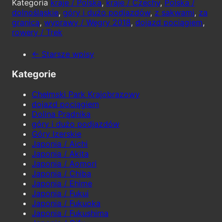
Kategoria
kraje / Polska
,
kraje / Czechy
,
Polska /
dolnośląskie
,
góry i dużo podjazdów
,
z sakwami
,
za
granicą
,
wyprawy / Węgry 2018
,
dojazd pociągiem
,
rowery / Trek
← Starsze wpisy
Kategorie
Chełmski Park Krajobrazowy
dojazd pociągiem
Dolina Prądnika
góry i dużo podjazdów
Góry Izerskie
Japonia / Aichi
Japonia / Akita
Japonia / Aomori
Japonia / Chiba
Japonia / Ehime
Japonia / Fukui
Japonia / Fukuoka
Japonia / Fukushima