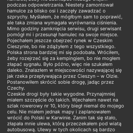
podczas odpowietrzania. Niestety zamontował
hamulce za blisko osi i zaczęły zawadzać o
szprychy. Myślałem, że mógłbym sam to poprawić,
ale taka zmiana wymagała wyrównania ciśnienia.
Mimo godziny zamknięcia serwisu, drugi serwisant
pomógł mi i przesunął hamulec na swoje miejsce.
Pojechałem jeszcze obejrzeć rynek w Czeskim
Cieszynie, bo nie zdążyłem z tego wszystkiego.
Polska strona bardziej mi się podobała. Wróciłem,
żeby rozejrzeć się za kempingiem, bo nie mogłem
złapać sygnału. Było późno, więc nie szukałem
daleko. Znalazłem w miejscowości nazywającej się
jak rzeka przepływająca przez Cieszyn – w Olzie.
Postanowiłem skrócić sobie drogę, jadąc przez
Czechy.
Czeskie drogi były takie wygodne. Przynajmniej
miałem szczęście do takich. Wjechałem nawet na
szlak rowerowy nr 10, który biegł niemal do mojego
celu. Nie miałem jednak mapy i zaplanowałem
wrócić do Polski w Karwinie. Zanim tak się stało,
złapała mnie ulewa, którą przeczekałem pod wiatą
autobusową. Ulewy w tych okolicach są bardzo