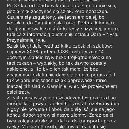
Po 37 km od startu w końcu dotarłem do miejsca,
gdzie miał zaczynać się szlak. Zero oznaczeń.
Czułem się zagubiony, ale jechałem dalej, bo
wgrałem do Garmina całą trasę. Półtora kilometra
dalej znajdowało się źródło Nysy Łużyckiej, a obok
tablica z informacją o istnieniu szlaku Odra – Nysa.
Przynajmniej tyle.
Szlak biegł dalej wzdłuż kilku czeskich szlaków:
najpierw 3038, potem 3036 i ostatecznie 14.
Jedynym śladem były białe trójkątne nalepki na
tabliczkach – wyblakły, bo tak dawno zostały
naklejone, a i to było ich tak mało, że bez
znajomości szlaku nie dało się po nim poruszać. I
tak w paru miejscach szlak poprowadził mnie
inaczej niż ślad w Garminie, więc nie przejechałem
całej trasy.
Z tych ciekawszych doświadczeń był przejazd po
moście kolejowym. Jeden tor został rozebrany (lub
nigdy nie powstał) i obok dało się iść, ale na jego
końcu kłopot sprawiał nasyp ziemny. Zaraz dalej
była kolejna atrakcja – klatka do transportu przez
rzekę. Mieściła 6 osób, ale rower też dało się