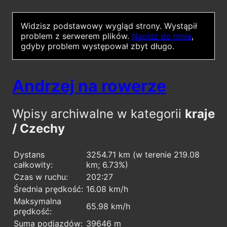
Widzisz podstawowy wygląd strony.
Wystąpił
problem z serwerem plików.
Napisz do mnie
,
gdyby problem występował zbyt długo.
Andrzej na rowerze
Wpisy archiwalne w kategorii
kraje
/ Czechy
Dystans
3254.71 km (w terenie 219.08
całkowity:
km; 6.73%)
Czas w ruchu:
202:27
Średnia prędkość:
16.08 km/h
Maksymalna
65.98 km/h
prędkość:
Suma podjazdów:
39646 m