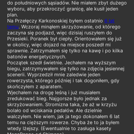
do południowych sąsiadów. Nie miałem zbyt dużego
wyboru, aby przekroczyć granicę, ale kusił jeden
plan.
Na Przełęczy Karkonoskiej byłem ostatnio
6 lat
temu
. Wczoraj minąłem skrzyżowanie, od którego
zaczyna się podjazd, więc dzisiaj ruszyłem do
Przesieki. Poranek był ciepły. Orientowałem się już
w okolicy, więc dojazd na miejsce poszedł mi
sprawnie. Zatrzymałem się tylko na kawę i po kilka
batonów energetycznych.
Początek szedł świetnie. Jechałem na wyższym
biegu, zatrzymywałem się tylko na zdjęcia jesiennej
scenerii. Wyprzedził mnie zaledwie jeden
rowerzysta, którego później i tak dogoniłem, gdy
skończyłem z aparatem.
Wjechałem na drogę leśną i już musiałem
zredukować bieg. Najgorsze było jednak za
skrzyżowaniem. Stromizna taka, że aż w krzyżu
bolało od wciskania pedałów. Ale dzielnie
walczyłem. Nie wiem, jak ja tego dokonałem 6 lat
temu na cięższym rowerze. Chyba że to ja byłem
wtedy lżejszy. (Ewentualnie to zasługa kasety