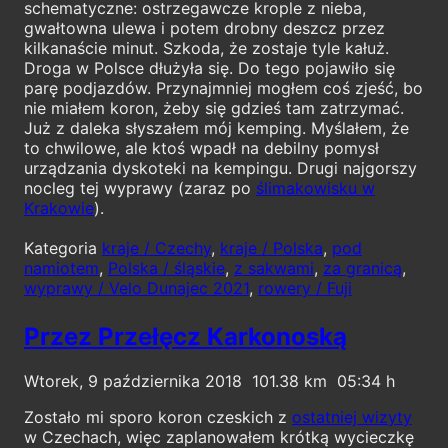
schematyczne: ostrzegawcze krople z nieba,
gwałtowna ulewa i potem drobny deszcz przez
kilkanaście minut. Szkoda, że zostaje tyle kałuż.
Droga w Polsce dłużyła się. Do tego pojawiło się
parę podjazdów. Przynajmniej mogłem coś zjeść, bo
nie miałem koron, żeby się gdzieś tam zatrzymać.
Już z daleka słyszałem mój kemping. Myślałem, że
to chwilowe, ale ktoś wpadł na debilny pomysł
urządzania dyskoteki na kempingu. Drugi najgorszy
nocleg tej wyprawy (zaraz po
ślimakowisku w
Krakowie
).
Kategoria
kraje / Czechy
,
kraje / Polska
,
pod
namiotem
,
Polska / śląskie
,
z sakwami
,
za granicą
,
wyprawy / Velo Dunajec 2021
,
rowery / Fuji
Przez Przełęcz Karkonoską
Wtorek, 9 października 2018
101.38
05:34
Zostało mi sporo koron czeskich z
ostatniej wizyty
w Czechach, więc zaplanowałem krótką wycieczkę