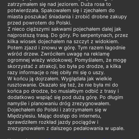
zatrzymałem się nad jeziorem. Duża rosa to
potwierdzała. Spakowałem się i zjechałem do
miasta poszukać śniadania i zrobić drobne zakupy
przed powrotem do Polski.
Z nieco cięższymi sakwami pojechałem dalej jak
najprostszą trasą. Do góry. Po serpentynach, przez
kilka wiosek dojechałem na szczyt z widokiem.
Potem zjazd i znowu w górę. Tym razem łagodnie
wśród drzew. Zwróciłem uwagę na reklamę
ogromnej wieży widokowej. Pomyślałem, że mogę
skorzystać z atrakcji, bo była po drodze, a kilka
razy informacje o niej obiły mi się o uszy.
W końcu ją dojrzałem. Wyglądała jak wielkie
rusztowanie. Okazało się też, że nie była mi do
końca po drodze, bo musiałbym odbić z trasy i
dodatkowo wspiąć się pod dużą górę. Po długim
namyśle i planowaniu dróg zrezygnowałem.
Dojechałem do Polski i zatrzymałem się w
Międzylesiu. Mając dostęp do internetu,
sprawdziłem rozkład jazdy pociągów i
zrezygnowałem z dalszego pedałowania w upale.