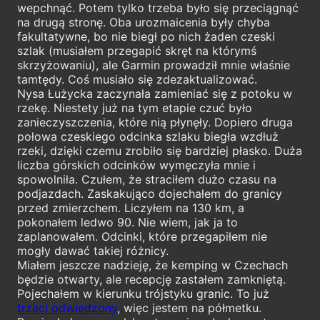
wepchnąć. Potem tylko trzeba było się przeciągnąć
na drugą stronę. Oba urozmaicenia były chyba
fakultatywne, bo nie biegł po nich żaden czeski
szlak (musiałem przegapić skręt na którymś
skrzyżowaniu), ale Garmin prowadził mnie właśnie
tamtędy. Coś musiało się zdezaktualizować.
Nysa Łużycka zaczynała zamieniać się z potoku w
rzekę. Niestety już na tym etapie czuć było
zanieczyszczenia, które nią płynęły. Dopiero druga
połowa czeskiego odcinka szlaku biegła wzdłuż
rzeki, dzięki czemu zrobiło się bardziej płasko. Duża
liczba górskich odcinków wymęczyła mnie i
spowolniła. Czułem, że straciłem dużo czasu na
podjazdach. Zaskakująco dojechałem do granicy
przed zmierzchem. Liczyłem na 130 km, a
pokonałem ledwo 90. Nie wiem, jak ja to
zaplanowałem. Odcinki, które przegapiłem nie
mogły dawać takiej różnicy.
Miałem jeszcze nadzieję, że kemping w Czechach
będzie otwarty, ale recepcję zastałem zamkniętą.
Pojechałem w kierunku trójstyku granic. To już
trzeci odwiedzony
, więc jestem na półmetku.