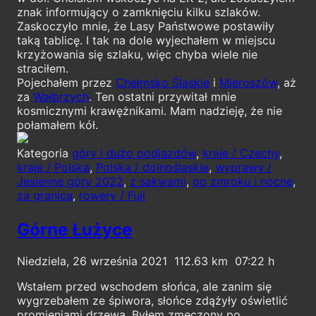
znak informujący o zamknięciu kilku szlaków.
Zaskoczyło mnie, że Lasy Państwowe postawiły
taką tablicę. I tak na dole wyjechałem w miejscu
krzyżowania się szlaku, więc chyba wiele nie
straciłem.
Pojechałem przez
Chełmsko Śląskie
i
Mieroszów
, aż
za
Wałbrzych
. Ten ostatni przywitał mnie
kosmicznymi krawężnikami. Mam nadzieję, że nie
połamałem kół.
Kategoria
góry i dużo podjazdów
,
kraje / Czechy
,
kraje / Polska
,
Polska / dolnośląskie
,
wyprawy /
Jesienne góry 2022
,
z sakwami
,
po zmroku i nocne
,
za granicą
,
rowery / Fuji
Górne Łużyce
Niedziela, 26 września 2021
112.63
07:22
Wstałem przed wschodem słońca, ale zanim się
wygrzebałem ze śpiwora, słońce zdążyły oświetlić
promieniami drzewa. Byłem zmęczony po