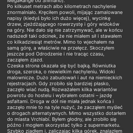
MegaRange od Shimano).
Po kilkuset metrach albo kilometrach nachylenie
znormalniało. Kręciłem powoli, mijając zamalowane
napisy (kiedyś było ich dużo więcej), wycinkę
drzew, zjeżdżającego rowerzystę i góry widoków
na góry. Nie dało się nie zatrzymywać, ale w końcu
nadszedł taki odcinek, że nie miałem sił i stawałem
co kilkadziesiąt metrów. Mimo to wjechałem na
samą górę, a właściwie na przełęcz. Skoczyłem
jeszcze pod Odrodzenie i nie tracąc czasu,
zacząłem zjazd.
Czeska strona okazała się być bajką. Równiutka
droga, szeroka, o niewielkim nachyleniu. Widoki
malownicze. Dużo zabudowań i aut na niemieckich
rejestracjach. Gdy zrobiło się bardziej płasko,
zaczęło wiać nudą. Rozważałem kilka wariantów
powrotu do hostelu i wybrałem ostatni – jazdę
asfaltami. Droga w dół nie miała jednak końca i
zaczęło mnie to na tyle nużyć, że zacząłem myśleć
o drogach alternatywnych. Mimo wszystko dotarłem
do miasta Vrchlabí. Byłem głodny, ale zrobiło się
późno i mogłem skorzystać tylko z supermarketu.
Szybko zjadłem i, zaliczając kilka górek, znalazłem