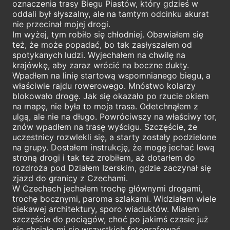
oznaczenia trasy Biegu Piastów, który gdzieś w
oddali był słyszalny, ale na tamtym odcinku akurat
nie przecinał mojej drogi.
Im wyżej, tym robiło się chłodniej. Obawiałem się
też, że może popadać, bo tak zasłyszałem od
spotykanych ludzi. Wyjechałem na chwilę na
krajówkę, aby zaraz wrócić na boczne dukty.
Wpadłem na linię startową wspomnianego biegu, a
właściwie rajdu rowerowego. Mnóstwo kolarzy
blokowało drogę. Jak się okazało po rzucie okiem
na mapę, nie była to moja trasa. Odetchnąłem z
ulgą, ale nie na długo. Powróciwszy na właściwy tor,
znów wpadłem na trasę wyścigu. Szczęście, że
uczestnicy rozwlekli się, a starty zostały podzielone
na grupy. Dostałem instrukcję, że mogę jechać lewą
stroną drogi i tak też zrobiłem, aż dotarłem do
rozdroża pod Działem Izerskim, gdzie zaczynał się
zjazd do granicy z Czechami.
W Czechach jechałem trochę głównymi drogami,
trochę bocznymi, paroma szlakami. Widziałem wiele
ciekawej architektury, sporo wiaduktów. Miałem
szczęście do pociągów, choć po jakimś czasie już
nie chciało mi się wszystkich fotografować.