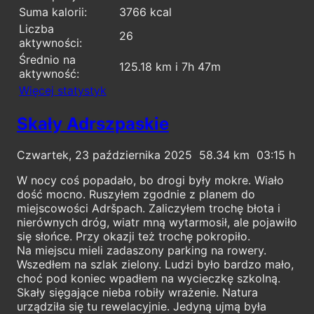
Suma kalorii:
3766 kcal
Liczba
26
aktywności:
Średnio na
125.18 km i 7h 47m
aktywność:
Więcej statystyk
Skały Adrszpaskie
Czwartek, 23 października 2025
58.34
03:15
W nocy coś popadało, bo drogi były mokre. Wiało
dość mocno. Ruszyłem zgodnie z planem do
miejscowości Adršpach. Zaliczyłem trochę błota i
nierównych dróg, wiatr mną wytarmosił, ale pojawiło
się słońce. Przy okazji też trochę pokropiło.
Na miejscu mieli zadaszony parking na rowery.
Wszedłem na szlak zielony. Ludzi było bardzo mało,
choć pod koniec wpadłem na wycieczkę szkolną.
Skały sięgające nieba robiły wrażenie. Natura
urządziła się tu rewelacyjnie. Jedyną ujmą była