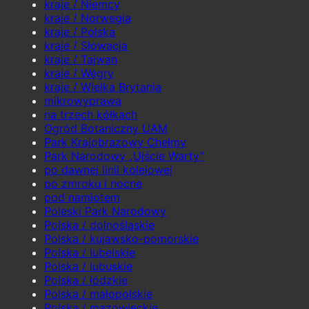
kraje / Niemcy
kraje / Norwegia
kraje / Polska
kraje / Słowacja
kraje / Tajwan
kraje / Węgry
kraje / Wielka Brytania
mikrowyprawa
na trzech kółkach
Ogród Botaniczny UAM
Park Krajobrazowy Chełmy
Park Narodowy „Ujście Warty”
po dawnej linii kolejowej
po zmroku i nocne
pod namiotem
Poleski Park Narodowy
Polska / dolnośląskie
Polska / kujawsko-pomorskie
Polska / lubelskie
Polska / lubuskie
Polska / łódzkie
Polska / małopolskie
Polska / mazowieckie