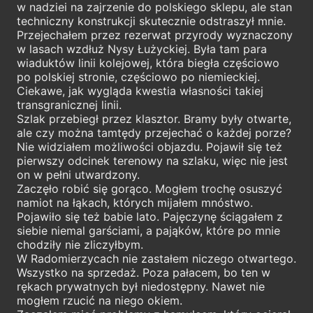
w nadziei na zajrzenie do polskiego sklepu, ale stan
techniczny konstrukcji skutecznie odstraszył mnie.
Przejechałem przez rezerwat przyrody wyznaczony
w lasach wzdłuż Nysy Łużyckiej. Była tam para
wiaduktów linii kolejowej, która biegła częściowo
po polskiej stronie, częściowo po niemieckiej.
Ciekawe, jak wygląda kwestia własności takiej
transgranicznej linii.
Szlak przebiegł przez klasztor. Bramy były otwarte,
ale czy można tamtędy przejechać o każdej porze?
Nie widziałem możliwości objazdu. Pojawił się też
pierwszy odcinek terenowy na szlaku, więc nie jest
on w pełni utwardzony.
Zaczęło robić się gorąco. Mogłem trochę osuszyć
namiot na łąkach, których mijałem mnóstwo.
Pojawiło się też babie lato. Pajęczynę ściągałem z
siebie niemal garściami, a pająków, które po mnie
chodziły nie zliczyłbym.
W Radomierzycach nie zastałem niczego otwartego.
Wszystko na sprzedaż. Poza pałacem, bo ten w
rękach prywatnych był niedostępny. Nawet nie
mogłem rzucić na niego okiem.