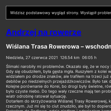
Widzisz podstawowy wygląd strony.
Wystąpił proble
Andrzej na rowerze
Wiślana Trasa Rowerowa – wschodn
Niedziela, 27 czerwca 2021
126.54
06:05
Ślimaki narobiły mi problemów. Okazało się, że w nocy b
Gdy się obudziłem, była gęsta mgła. Ruszyłem z kolei 
widziałem po drodze znaków, ale trafiłem na trzeci j
debilów po niedzielnych przejażdżkowiczów. Było tak do
Kolejne porównanie do Korei, bo drogi były świetne, rów
było czyste niebo. Do tego wały rzeczne mają ten probl
wiatr odrobinę ratował sytuację.
Dotarłem do skrzyżowania Wiślanej Trasy Rowerowej, kt
rzecznym. Już mi się to ciut znudziło, ale był to dopie
Dotarłem do Radłowa, gdzie zjadłem i odnalazłem kempi