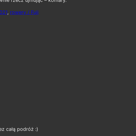
021
,
rowery / Fuji
ez całą podróż :)