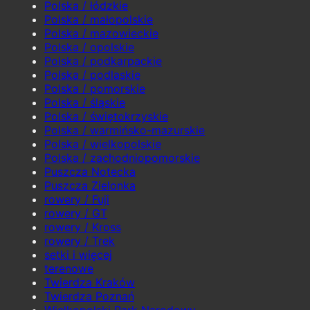
Polska / łódzkie
Polska / małopolskie
Polska / mazowieckie
Polska / opolskie
Polska / podkarpackie
Polska / podlaskie
Polska / pomorskie
Polska / śląskie
Polska / świętokrzyskie
Polska / warmińsko-mazurskie
Polska / wielkopolskie
Polska / zachodniopomorskie
Puszcza Notecka
Puszcza Zielonka
rowery / Fuji
rowery / GT
rowery / Kross
rowery / Trek
setki i więcej
terenowe
Twierdza Kraków
Twierdza Poznań