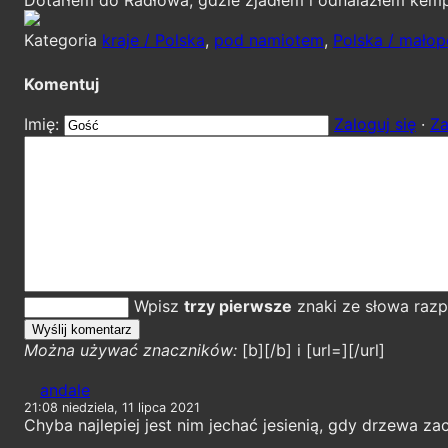
Kategoria
kraje / Polska
,
pod namiotem
,
Polska / małop
Komentuj
Imię:
Zaloguj się
·
Za
Wpisz
trzy pierwsze
znaki ze słowa razp
Można używać znaczników:
[b][/b] i [url=][/url]
andale
21:08 niedziela, 11 lipca 2021
Chyba najlepiej jest nim jechać jesienią, gdy drzewa za