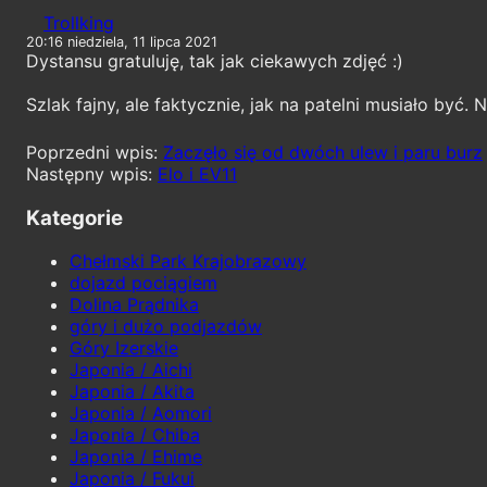
Trollking
20:16 niedziela, 11 lipca 2021
Dystansu gratuluję, tak jak ciekawych zdjęć :)
Szlak fajny, ale faktycznie, jak na patelni musiało być.
Zaczęło się od dwóch ulew i paru burz
Elo i EV11
Kategorie
Chełmski Park Krajobrazowy
dojazd pociągiem
Dolina Prądnika
góry i dużo podjazdów
Góry Izerskie
Japonia / Aichi
Japonia / Akita
Japonia / Aomori
Japonia / Chiba
Japonia / Ehime
Japonia / Fukui