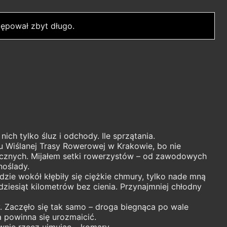
ępował zbyt długo.
ich tylko śluz i odchody. Ile sprzątania.
ku Wiślanej Trasy Rowerowej w Krakowie, bo nie
zecznych. Mijałem setki rowerzystów – od zawodowych
noślady.
ędzie wokół kłębiły się ciężkie chmury, tylko nade mną
dziesiąt kilometrów bez cienia. Przynajmniej chłodny
. Zaczęło się tak samo – droga biegnąca po wale
a powinna się urozmaicić.
wnie rzecz ujmując – komary.