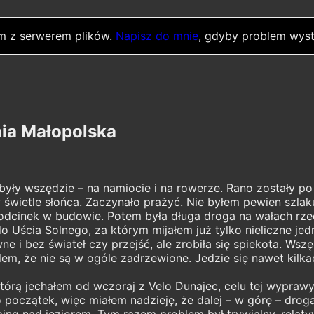
m z serwerem plików.
Napisz do mnie
, gdyby problem wyst
ia Małopolska
yły wszędzie – na namiocie i na rowerze. Rano zostały po n
w świetle słońca. Zaczynało prażyć. Nie byłem pewien szla
uż odcinek w budowie. Potem była długa droga na wałach r
 Uścia Solnego, za którym mijałem już tylko nieliczne jed
ne i bez świateł czy przejść, ale zrobiła się spiekota. Wsz
em, że nie są w ogóle zadrzewione. Jedzie się nawet kilka
órą jechałem od wczoraj z Velo Dunajec, celu tej wyprawy
ro początek, więc miałem nadzieję, że dalej – w górę – drog
ng nad jeziorem. Tym razem problem był trywialny, relaty