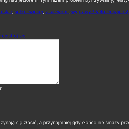
olskie
,
setki i więcej
,
z sakwami
,
wyprawy / Velo Dunajec 2
rejestruj się!
r
czynają się złocić, a przynajmniej gdy słońce nie smaży prz