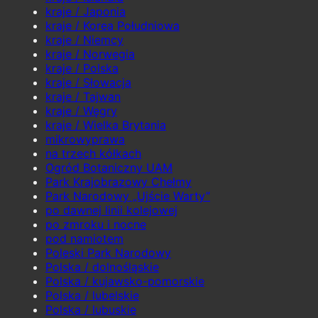
kraje / Japonia
kraje / Korea Południowa
kraje / Niemcy
kraje / Norwegia
kraje / Polska
kraje / Słowacja
kraje / Tajwan
kraje / Węgry
kraje / Wielka Brytania
mikrowyprawa
na trzech kółkach
Ogród Botaniczny UAM
Park Krajobrazowy Chełmy
Park Narodowy „Ujście Warty”
po dawnej linii kolejowej
po zmroku i nocne
pod namiotem
Poleski Park Narodowy
Polska / dolnośląskie
Polska / kujawsko-pomorskie
Polska / lubelskie
Polska / lubuskie