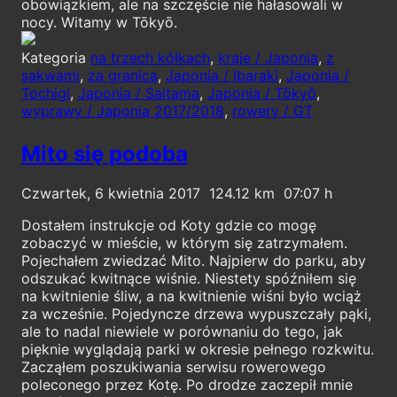
obowiązkiem, ale na szczęście nie hałasowali w
nocy. Witamy w Tōkyō.
Kategoria
na trzech kółkach
,
kraje / Japonia
,
z
sakwami
,
za granicą
,
Japonia / Ibaraki
,
Japonia /
Tochigi
,
Japonia / Saitama
,
Japonia / Tōkyō
,
wyprawy / Japonia 2017/2018
,
rowery / GT
Mito się podoba
Czwartek, 6 kwietnia 2017
124.12
07:07
Dostałem instrukcje od Koty gdzie co mogę
zobaczyć w mieście, w którym się zatrzymałem.
Pojechałem zwiedzać Mito. Najpierw do parku, aby
odszukać kwitnące wiśnie. Niestety spóźniłem się
na kwitnienie śliw, a na kwitnienie wiśni było wciąż
za wcześnie. Pojedyncze drzewa wypuszczały pąki,
ale to nadal niewiele w porównaniu do tego, jak
pięknie wyglądają parki w okresie pełnego rozkwitu.
Zacząłem poszukiwania serwisu rowerowego
poleconego przez Kotę. Po drodze zaczepił mnie