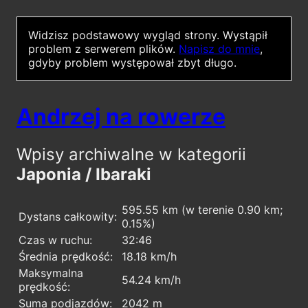
Widzisz podstawowy wygląd strony.
Wystąpił
problem z serwerem plików.
Napisz do mnie
,
gdyby problem występował zbyt długo.
Andrzej na rowerze
Wpisy archiwalne w kategorii
Japonia / Ibaraki
595.55 km (w terenie 0.90 km;
Dystans całkowity:
0.15%)
Czas w ruchu:
32:46
Średnia prędkość:
18.18 km/h
Maksymalna
54.24 km/h
prędkość:
Suma podjazdów:
2042 m