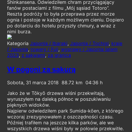
Shinkansena. Odwiedziłem chram przyciągający
fanów postaciami z filmu „Mój sąsiad Totoro”.
Reszta podróży to była przeprawa przez morze
ognia i postoje w każdym możliwym cieniu. Dopiero
po dotarciu do hotelu przyszły chmury, a wraz z
nimi burza.
Kategoria
Japonia / Ibaraki
,
Japonia / Tochigi
,
kraje
/ Japonia
,
rowery / Fuji
,
wyprawy / Japonia latem
2023
,
z sakwami
,
za granicą
W pogoni za sakurą
Sobota, 31 marca 2018
88.72
04:36
Jako że w Tōkyō drzewa wiśni przekwitają,
wyruszyłem na daleką północ w poszukiwaniu
pięknych widoków.
Najpierw odwiedziłem park Sumida-kōen, z którego
wczoraj zrezygnowałem z oszczędności czasu.
Później trafiłem na jeszcze kilka parków, ale we
wszystkich drzewa wiśni były w połowie przekwitłe.