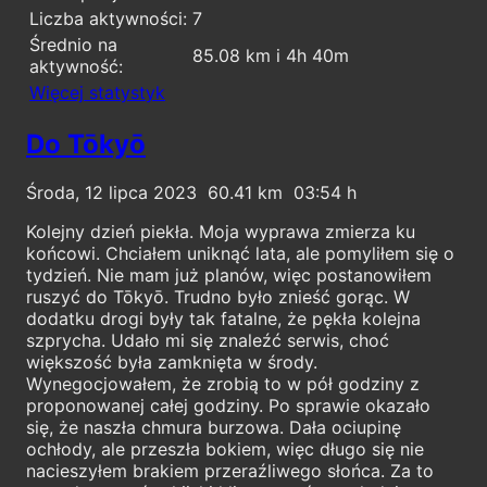
Liczba aktywności:
7
Średnio na
85.08 km i 4h 40m
aktywność:
Więcej statystyk
Do Tōkyō
Środa, 12 lipca 2023
60.41
03:54
Kolejny dzień piekła. Moja wyprawa zmierza ku
końcowi. Chciałem uniknąć lata, ale pomyliłem się o
tydzień. Nie mam już planów, więc postanowiłem
ruszyć do Tōkyō. Trudno było znieść gorąc. W
dodatku drogi były tak fatalne, że pękła kolejna
szprycha. Udało mi się znaleźć serwis, choć
większość była zamknięta w środy.
Wynegocjowałem, że zrobią to w pół godziny z
proponowanej całej godziny. Po sprawie okazało
się, że naszła chmura burzowa. Dała ociupinę
ochłody, ale przeszła bokiem, więc długo się nie
nacieszyłem brakiem przeraźliwego słońca. Za to