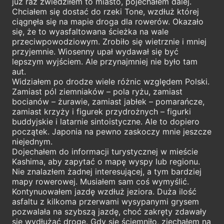
już raz zwiedziłem to miasto, pojechałem dalej.
Chciałem się dostać do rzeki Tone, wzdłuż której
ciągnęła się na mapie droga dla rowerów. Okazało
się, że to wyasfaltowana ścieżka na wale
przeciwpowodziowym. Zrobiło się wietrznie i mniej
przyjemnie. Wiosenny upał wydawał się być
lepszym wyjściem. Ale przynajmniej nie było tam
aut.
Widziałem po drodze wiele różnic względem Polski.
Zamiast pól ziemniaków – pola ryżu, zamiast
bocianów – żurawie, zamiast jabłek – pomarańcze,
zamiast krzyży i figurek przydrożnych – figurki
buddyjskie i latarnie sintoistyczne. Ale to dopiero
początek. Japonia na pewno zaskoczy mnie jeszcze
niejednym.
Dojechałem do informacji turystycznej w mieście
Kashima, aby zapytać o mapę wyspy lub regionu.
Nie znalazłem żadnej interesującej, a tym bardziej
mapy rowerowej. Musiałem sam coś wymyślić.
Kontynuowałem jazdę wzdłuż jeziora. Duża ilość
asfaltu z kilkoma przerwami wysypanymi grysem
pozwalała na szybszą jazdę, choć zakręty zdawały
się wydłużać drogę. Gdy się ściemniło, zjechałem na