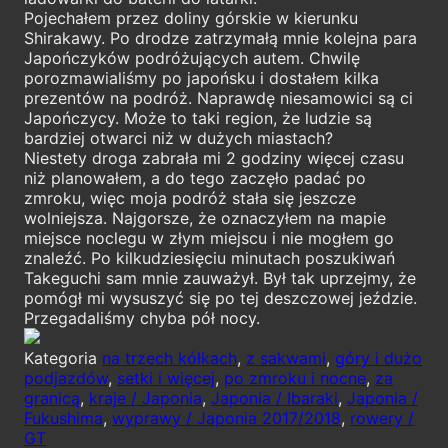
Pojechałem przez doliny górskie w kierunku
Shirakawy. Po drodze zatrzymałą mnie kolejna para
Japończyków podróżujących autem. Chwilę
porozmawialiśmy po japońsku i dostałem kilka
prezentów na podróż. Naprawdę niesamowici są ci
Japończycy. Może to taki region, że ludzie są
bardziej otwarci niż w dużych miastach?
Niestety droga zabrała mi 2 godziny więcej czasu
niż planowałem, a do tego zaczęło padać po
zmroku, więc moja podróż stała się jeszcze
wolniejsza. Najgorsze, że oznaczyłem na mapie
miejsce noclegu w złym miejscu i nie mogłem go
znaleźć. Po kilkudziesięciu minutach poszukiwań
Takeguchi sam mnie zauważył. Był tak uprzejmy, że
pomógł mi wysuszyć się po tej deszczowej jeździe.
Przegadaliśmy chyba pół nocy.
Kategoria
na trzech kółkach
,
z sakwami
,
góry i dużo
podjazdów
,
setki i więcej
,
po zmroku i nocne
,
za
granicą
,
kraje / Japonia
,
Japonia / Ibaraki
,
Japonia /
Fukushima
,
wyprawy / Japonia 2017/2018
,
rowery /
GT