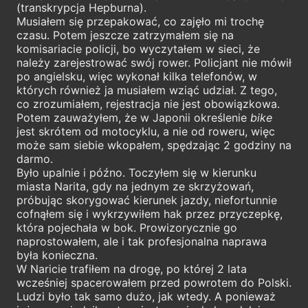
(transkrypcja Hepburna).
Musiałem się przepakować, co zajęło mi trochę
czasu. Potem jeszcze zatrzymałem się na
komisariacie policji, bo wyczytałem w sieci, że
należy zarejestrować swój rower. Policjant nie mówił
po angielsku, więc wykonał kilka telefonów, w
których również ja musiałem wziąć udział. Z tego,
co zrozumiałem, rejestracja nie jest obowiązkowa.
Potem zauważyłem, że w Japonii określenie
bike
jest skrótem od motocyklu, a nie od roweru, więc
może sam siebie wkopałem, spędzając 2 godziny na
darmo.
Było upalnie i późno. Toczyłem się w kierunku
miasta Narita, gdy na jednym ze skrzyżowań,
próbując skorygować kierunek jazdy, niefortunnie
cofnąłem się i wykrzywiłem hak przez przyczepkę,
która pojechała w bok. Prowizorycznie go
naprostowałem, ale i tak profesjonalna naprawa
była konieczna.
W Naricie trafiłem na drogę, po której 2 lata
wcześniej spacerowałem przed powrotem do Polski.
Ludzi było tak samo dużo, jak wtedy. A ponieważ