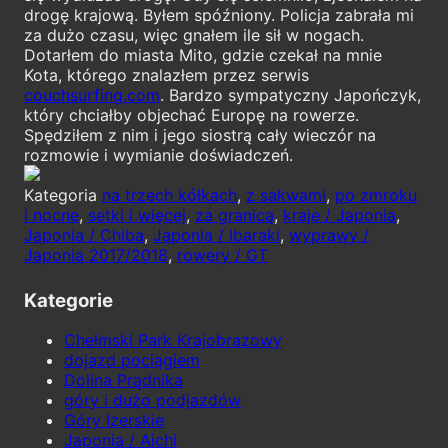
drogę krajową. Byłem spóźniony. Policja zabrała mi
za dużo czasu, więc gnałem ile sił w nogach.
Dotarłem do miasta Mito, gdzie czekał na mnie
Kota, którego znalazłem przez serwis
couchsurfing.com
. Bardzo sympatyczny Japończyk,
który chciałby objechać Europę na rowerze.
Spędziłem z nim i jego siostrą cały wieczór na
rozmowie i wymianie doświadczeń.
Kategoria
na trzech kółkach
,
z sakwami
,
po zmroku
i nocne
,
setki i więcej
,
za granicą
,
kraje / Japonia
,
Japonia / Chiba
,
Japonia / Ibaraki
,
wyprawy /
Japonia 2017/2018
,
rowery / GT
Kategorie
Chełmski Park Krajobrazowy
dojazd pociągiem
Dolina Prądnika
góry i dużo podjazdów
Góry Izerskie
Japonia / Aichi