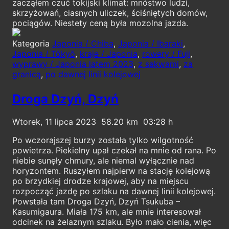
zacząłem czuć tokijski klimat: mnóstwo ludzi,
skrzyżowań, ciasnych uliczek, ściśniętych domów,
pociągów. Niestety ceną była mozolna jazda.
Kategoria
Japonia / Chiba
,
Japonia / Ibaraki
,
Japonia / Tōkyō
,
kraje / Japonia
,
rowery / Fuji
,
wyprawy / Japonia latem 2023
,
z sakwami
,
za
granicą
,
po dawnej linii kolejowej
Droga Dzyń, Dzyń
Wtorek, 11 lipca 2023
58.20
03:28
Po wczorajszej burzy została tylko wilgotność
powietrza. Piekielny upał czekał na mnie od rana. Po
niebie sunęły chmury, ale niemal wyłącznie nad
horyzontem. Ruszyłem najpierw na stację kolejową
po brzydkiej drodze krajowej, aby na miejscu
rozpocząć jazdę po szlaku na dawnej linii kolejowej.
Powstała tam Droga Dzyń, Dzyń Tsukuba –
Kasumigaura. Miała 175 km, ale mnie interesował
odcinek na żelaznym szlaku. Było mało cienia, więc