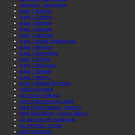
Japonia / Yamanashi
kraje / Austria
kraje / Czechy
kraje / Irlandia
kraje / Islandia
kraje / Japonia
kraje / Korea Południowa
kraje / Niemcy
kraje / Norwegia
kraje / Polska
kraje / Słowacja
kraje / Tajwan
kraje / Węgry
kraje / Wielka Brytania
mikrowyprawa
na trzech kółkach
Ogród Botaniczny UAM
Park Krajobrazowy Chełmy
Park Narodowy „Ujście Warty”
po dawnej linii kolejowej
po zmroku i nocne
pod namiotem