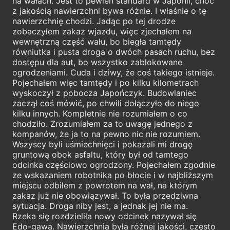
na wałach. Jest to pewien standard w Japonii, choć
z jakością nawierzchni bywa różnie. I właśnie o tę
nawierzchnię chodzi. Jadąc po tej drodze
zobaczyłem zakaz wjazdu, więc zjechałem na
wewnętrzną część wału, bo biegła tamtędy
równiutka i pusta droga o dwóch pasach ruchu, bez
dostępu dla aut, bo wszystko zablokowane
ogrodzeniami. Cuda i dziwy, że coś takiego istnieje.
Pojechałem więc tamtędy i po kilku kilometrach
wyskoczył z pobocza Japończyk. Budowlaniec
zaczął coś mówić, po chwili dołączyło do niego
kilku innych. Kompletnie nie rozumiałem o co
chodziło. Zrozumiałem za to uwagę jednego z
kompanów, że ja to na pewno nic nie rozumiem.
Wszyscy byli uśmiechnięci i pokazali mi drogę
gruntową obok asfaltu, który był od tamtego
odcinka częściowo ogrodzony. Pojechałem zgodnie
ze wskazaniem robotnika po błocie i w najbliższym
miejscu odbiłem z powrotem na wał, na którym
zakaz już nie obowiązywał. To była przedziwna
sytuacja. Droga niby jest, a jednak jej nie ma.
Rzeka się rozdzieliła nowy odcinek nazywał się
Edo-gawa. Nawierzchnia była różnej jakości, często