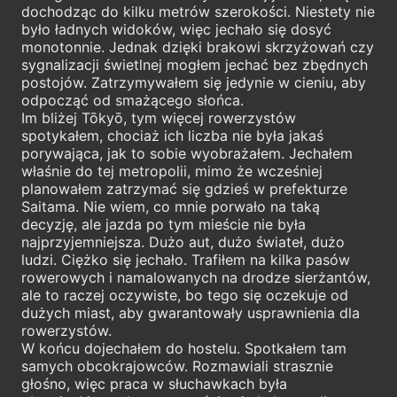
dochodząc do kilku metrów szerokości. Niestety nie
było ładnych widoków, więc jechało się dosyć
monotonnie. Jednak dzięki brakowi skrzyżowań czy
sygnalizacji świetlnej mogłem jechać bez zbędnych
postojów. Zatrzymywałem się jedynie w cieniu, aby
odpocząć od smażącego słońca.
Im bliżej Tōkyō, tym więcej rowerzystów
spotykałem, chociaż ich liczba nie była jakaś
porywająca, jak to sobie wyobrażałem. Jechałem
właśnie do tej metropolii, mimo że wcześniej
planowałem zatrzymać się gdzieś w prefekturze
Saitama. Nie wiem, co mnie porwało na taką
decyzję, ale jazda po tym mieście nie była
najprzyjemniejsza. Dużo aut, dużo świateł, dużo
ludzi. Ciężko się jechało. Trafiłem na kilka pasów
rowerowych i namalowanych na drodze sierżantów,
ale to raczej oczywiste, bo tego się oczekuje od
dużych miast, aby gwarantowały usprawnienia dla
rowerzystów.
W końcu dojechałem do hostelu. Spotkałem tam
samych obcokrajowców. Rozmawiali strasznie
głośno, więc praca w słuchawkach była