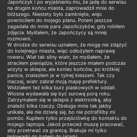
Japończyk i po wyjaśnieniu mu, że jadę do serwisu
na drugim końcu miasta, zaprowadził mnie do
bliższego. Niestety było zamknięte, więc
powróciłem do mojego planu. Potem jeszcze
zagadała do mnie para Japończyków, gdy robiłem
zdjęcia. Myślałem, że Japończycy są mniej
rozmowni.
W drodze do serwisu uznałem, że mogę nie zdążyć
do kolejnego miasta, więc odłożyłem naprawę
roweru. Wiał tak silny wiatr, że myślałem, że
straciłem pieniądze, które jeszcze miałem podczas
wizyty w sklepie, ale koniec końców, po krótkiej
panice, znalazłem je w tylnej kieszeni. Tak czy
inaczej, wiatr zabrał moją mapę prefektury.
Widziałem też kilka burz piaskowych w oddali.
Wiosna wydawała się być surową porą roku.
Zatrzymałem się w sklepie z elektroniką, aby
znaleźć kilka rzeczy. Obsługa mnie tak jakby
unikała, ale nie dziwię się, bo nie potrafiliby mi
pomóc. Kupiłem tylko przejściówkę do kontaktu do
mojego laptopa. Jakoś przecież muszę pracować,
aby przetrwać za granicą. Brakuje mi tylko
ładowarki do baterii do latarki.