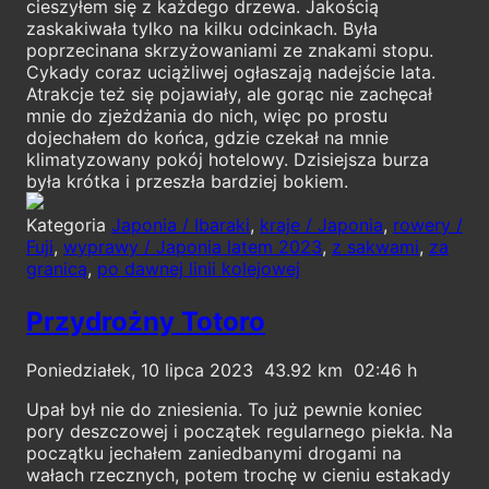
cieszyłem się z każdego drzewa. Jakością
zaskakiwała tylko na kilku odcinkach. Była
poprzecinana skrzyżowaniami ze znakami stopu.
Cykady coraz uciążliwej ogłaszają nadejście lata.
Atrakcje też się pojawiały, ale gorąc nie zachęcał
mnie do zjeżdżania do nich, więc po prostu
dojechałem do końca, gdzie czekał na mnie
klimatyzowany pokój hotelowy. Dzisiejsza burza
była krótka i przeszła bardziej bokiem.
Kategoria
Japonia / Ibaraki
,
kraje / Japonia
,
rowery /
Fuji
,
wyprawy / Japonia latem 2023
,
z sakwami
,
za
granicą
,
po dawnej linii kolejowej
Przydrożny Totoro
Poniedziałek, 10 lipca 2023
43.92
02:46
Upał był nie do zniesienia. To już pewnie koniec
pory deszczowej i początek regularnego piekła. Na
początku jechałem zaniedbanymi drogami na
wałach rzecznych, potem trochę w cieniu estakady