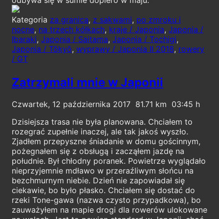
Kategoria
za granicą
,
z sakwami
,
po zmroku i
nocne
,
na trzech kółkach
,
kraje / Japonia
,
Japonia /
Ibaraki
,
Japonia / Saitama
,
Japonia / Tochigi
,
Japonia / Tōkyō
,
wyprawy / Japonia II 2018
,
rowery
/ GT
Zatrzymali mnie w Japonii
Czwartek, 12 października 2017
81.71
03:45
Dzisiejsza trasa nie była planowana. Chciałem to
rozegrać zupełnie inaczej, ale tak jakoś wyszło.
Zjadłem przepyszne śniadanie w domu gościnnym,
pożegnałem się z obsługą i zacząłem jazdę na
południe. Był chłodny poranek. Powietrze wyglądało
nieprzyjemnie mdławo w przeraźliwym słońcu na
bezchmurnym niebie. Dzień nie zapowiadał się
ciekawie, bo było płasko. Chciałem się dostać do
rzeki Tone-gawa (nazwa czysto przypadkowa), bo
zauważyłem na mapie drogi dla rowerów ulokowane