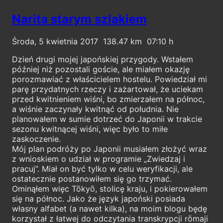
Narita starym szlakiem
Środa, 5 kwietnia 2017
138.47
07:10
Dzień drugi mojej japońskiej przygody. Wstałem
później niż pozostali goście, ale miałem okazję
porozmawiać z właścicielem hostelu. Powiedział mi
parę przydatnych rzeczy i zażartował, że uciekam
przed kwitnieniem wiśni, bo zmierzałem na północ,
a wiśnie zaczynały kwitnąć od południa. Nie
planowałem w sumie dotrzeć do Japonii w trakcie
sezonu kwitnącej wiśni, więc było to miłe
zaskoczenie.
Mój plan podróży po Japonii musiałem złożyć wraz
z wnioskiem o udział w programie „Zwiedzaj i
pracuj”. Miał on być tylko w celu weryfikacji, ale
ostatecznie postanowiłem się go trzymać.
Ominąłem więc Tōkyō, stolicę kraju, i pokierowałem
się na północ. Jako że język japoński posiada
własny alfabet (a nawet kilka), na moim blogu będę
korzystał z łatwej do odczytania transkrypcji rōmaji