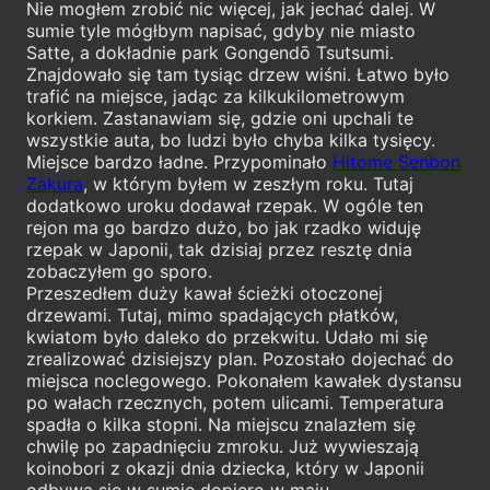
Nie mogłem zrobić nic więcej, jak jechać dalej. W
sumie tyle mógłbym napisać, gdyby nie miasto
Satte, a dokładnie park Gongendō Tsutsumi.
Znajdowało się tam tysiąc drzew wiśni. Łatwo było
trafić na miejsce, jadąc za kilkukilometrowym
korkiem. Zastanawiam się, gdzie oni upchali te
wszystkie auta, bo ludzi było chyba kilka tysięcy.
Miejsce bardzo ładne. Przypominało
Hitome Senbon
Zakura
, w którym byłem w zeszłym roku. Tutaj
dodatkowo uroku dodawał rzepak. W ogóle ten
rejon ma go bardzo dużo, bo jak rzadko widuję
rzepak w Japonii, tak dzisiaj przez resztę dnia
zobaczyłem go sporo.
Przeszedłem duży kawał ścieżki otoczonej
drzewami. Tutaj, mimo spadających płatków,
kwiatom było daleko do przekwitu. Udało mi się
zrealizować dzisiejszy plan. Pozostało dojechać do
miejsca noclegowego. Pokonałem kawałek dystansu
po wałach rzecznych, potem ulicami. Temperatura
spadła o kilka stopni. Na miejscu znalazłem się
chwilę po zapadnięciu zmroku. Już wywieszają
koinobori z okazji dnia dziecka, który w Japonii
odbywa się w sumie dopiero w maju.