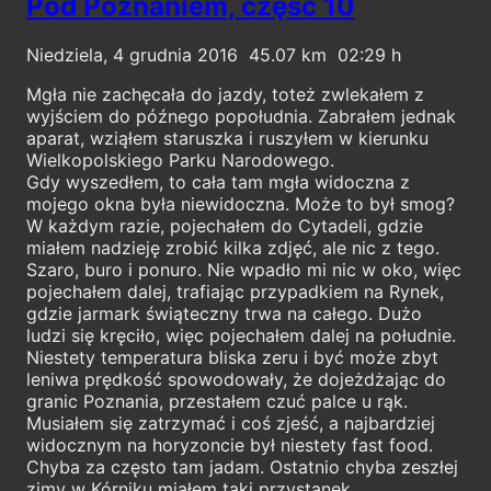
Pod Poznaniem, część 10
Niedziela, 4 grudnia 2016
45.07
02:29
Mgła nie zachęcała do jazdy, toteż zwlekałem z
wyjściem do późnego popołudnia. Zabrałem jednak
aparat, wziąłem staruszka i ruszyłem w kierunku
Wielkopolskiego Parku Narodowego.
Gdy wyszedłem, to cała tam mgła widoczna z
mojego okna była niewidoczna. Może to był smog?
W każdym razie, pojechałem do Cytadeli, gdzie
miałem nadzieję zrobić kilka zdjęć, ale nic z tego.
Szaro, buro i ponuro. Nie wpadło mi nic w oko, więc
pojechałem dalej, trafiając przypadkiem na Rynek,
gdzie jarmark świąteczny trwa na całego. Dużo
ludzi się kręciło, więc pojechałem dalej na południe.
Niestety temperatura bliska zeru i być może zbyt
leniwa prędkość spowodowały, że dojeżdżając do
granic Poznania, przestałem czuć palce u rąk.
Musiałem się zatrzymać i coś zjeść, a najbardziej
widocznym na horyzoncie był niestety fast food.
Chyba za często tam jadam. Ostatnio chyba zeszłej
zimy w Kórniku miałem taki przystanek.