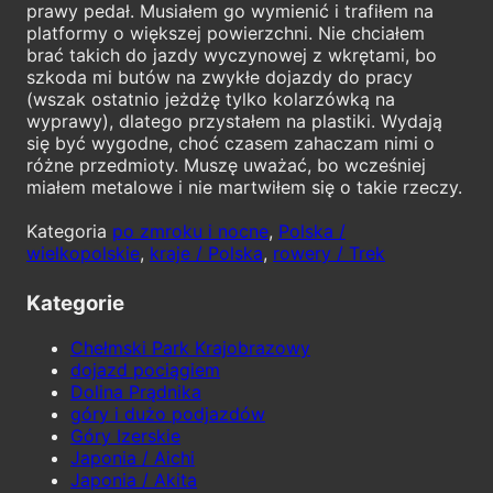
prawy pedał. Musiałem go wymienić i trafiłem na
platformy o większej powierzchni. Nie chciałem
brać takich do jazdy wyczynowej z wkrętami, bo
szkoda mi butów na zwykłe dojazdy do pracy
(wszak ostatnio jeżdżę tylko kolarzówką na
wyprawy), dlatego przystałem na plastiki. Wydają
się być wygodne, choć czasem zahaczam nimi o
różne przedmioty. Muszę uważać, bo wcześniej
miałem metalowe i nie martwiłem się o takie rzeczy.
Kategoria
po zmroku i nocne
,
Polska /
wielkopolskie
,
kraje / Polska
,
rowery / Trek
Kategorie
Chełmski Park Krajobrazowy
dojazd pociągiem
Dolina Prądnika
góry i dużo podjazdów
Góry Izerskie
Japonia / Aichi
Japonia / Akita