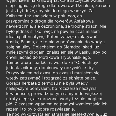
wyjechałem na krajową 12. Całe szczęście wzdłuż
niej ciągnie się droga dla rowerów. Uznałem, że ruch
jest zbyt duży, aby się do niego włączyć. Za
Kaliszem też znalazłem w polu coś, co
przypominało drogę dla rowerów. Asfaltowa
nawierzchnia, ale oszroniona, że trochę strach. Nie
było jednak ślisko, więc na pewien czas miałem
idealną alternatywę. Potem zaczęło zalatywać
kostką Bauma, ale to nic w porównaniu do wody z
solą na ulicy. Dojechałem do Sieradza, skąd już
mniejszymi drogami znalazłem się w Łasku, aby po
chwili jechać do Piotrkowa Trybunalskiego.
Temperatura spadała nawet do -5 °C. Ruch był
jednak znikomy, dominowały oczywiście tiry.
Przysypiałem od czasu do czasu i musiałem się
wtedy zatrzymać i rozgrzać zziębnięte palce.
Gorąca herbata z termosu nie była wtedy
najlepszym pomysłem, bo rozszerza naczynia
krwionośne, prowadząc tym samym do większej
utraty ciepła, ale mrożonej wody też nie mogłem
pić. Z czasem wpadłem na pomysł wymieszania ich
razem i to było dobre rozwiązanie.
Tę noc wykorzystałem strasznie nieefektywnie. Już