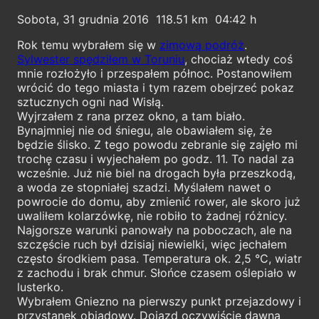
Sobota, 31 grudnia 2016
118.51
04:42
Rok temu wybrałem się w
zimową podróż
.
Sylwester spędziłem w Toruniu
, chociaż wtedy coś
mnie rozłożyło i przespałem północ. Postanowiłem
wrócić do tego miasta i tym razem obejrzeć pokaz
sztucznych ogni nad Wisłą.
Wyjrzałem z rana przez okno, a tam biało.
Bynajmniej nie od śniegu, ale obawiałem się, że
będzie ślisko. Z tego powodu zebranie się zajęło mi
trochę czasu i wyjechałem po godz. 11. To nadal za
wcześnie. Już nie biel na drogach była przeszkodą,
a woda ze stopniałej szadzi. Myślałem nawet o
powrocie do domu, aby zmienić rower, ale skoro już
uwaliłem kolarzówkę, nie robiło to żadnej różnicy.
Najgorsze warunki panowały na poboczach, ale na
szczęście ruch był dzisiaj niewielki, więc jechałem
często środkiem pasa. Temperatura ok. 2,5 °C, wiatr
z zachodu i brak chmur. Słońce czasem oślepiało w
lusterko.
Wybrałem Gniezno na pierwszy punkt przejazdowy i
przystanek obiadowy. Dojazd oczywiście dawną