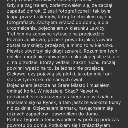
Gdy się zagrzałem, zorientowałem się, że zaczął
zapadać zmrok. Z sesji fotograficznej i tak była
klapa przez brak mgły, którą to chciałem ująć na
fotografiach. Zacząłem wracać do domu, a dla
urozmaicenia, pojechałem w kierunku Ławicy.
Trafiłem na zabawną sytuację na przejeździe
Poznań Junikowo, gdzie z powodu jakiejś awarii
został zamknięty przejazd, a mimo to w kierunku
Plewisk utworzył się długi sznurek. Rozumiem tych
daleko, mogli nie zauważyć znaku ślepej uliczki, ale
ci na przedzie, którzy widzieli zakaz ruchu, raczej
powinni wpaść na to, że jednak nie przejadą.
Ciekawe, czy pojawią się plotki, jakoby mieli oni
stać w tym korku do samych świąt.
Dojechałem jeszcze na Stare Miasto i musiałem
ominąć korki. W niedzielę. Skąd? Nawet w
godzinach szczytu czegoś takiego nie widziałem.
Dostałem się na Rynek, a tam jeszcze większe tłumy
niż za dnia. Objechałem jarmark, nawąchałem się
różnych zapachów i zawróciłem do domu.
Półtora tygodnia temu wpadłem w poślizg podczas
powrotu do domu. Potłukłem się i zmiażdżyłem