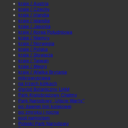
kraje / Austria
kraje / Czechy
kraje / Irlandia
kraje / Islandia
kraje / Japonia
kraje / Korea Południowa
kraje / Niemcy
kraje / Norwegia
kraje / Polska
kraje / Słowacja
kraje / Tajwan
kraje / Węgry
kraje / Wielka Brytania
mikrowyprawa
na trzech kółkach
Ogród Botaniczny UAM
Park Krajobrazowy Chełmy
Park Narodowy „Ujście Warty”
po dawnej linii kolejowej
po zmroku i nocne
pod namiotem
Poleski Park Narodowy