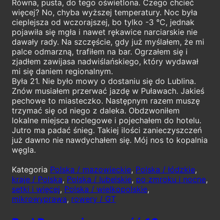
Równa, pusta, do tego oświetlona. Czego chcieć
więcej? No, chyba wyższej temperatury. Noc była
cieplejsza od wczorajszej, bo tylko -3 °C, jednak
pojawiła się mgła i nawet rękawice narciarskie nie
dawały rady. Na szczęście, gdy już myślałem, że mi
palce odmarzną, trafiłem na bar. Ogrzałem się i
zjadłem zawijasa nadwiślańskiego, który wydawał
mi się daniem regionalnym.
Była 21. Nie było mowy o dostaniu się do Lublina.
Znów musiałem przerwać jazdę w Puławach. Jakieś
pechowe to miasteczko. Następnym razem muszę
trzymać się od niego z daleka. Obdzwoniłem
lokalne miejsca noclegowe i pojechałem do hotelu.
Jutro ma padać śnieg. Takiej ilości zanieczyszczeń
już dawno nie nawdychałem się. Mój nos to kopalnia
węgla.
Kategoria
Polska / mazowieckie
,
Polska / łódzkie
,
kraje / Polska
,
Polska / lubelskie
,
po zmroku i nocne
,
setki i więcej
,
Polska / wielkopolskie
,
mikrowyprawa
,
rowery / GT