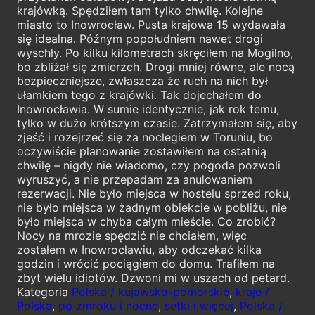
krajówką. Spędziłem tam tylko chwilę. Kolejne
miasto to Inowrocław. Pusta krajowa 15 wydawała
się idealna. Późnym popołudniem nawet drogi
wyschły. Po kilku kilometrach skręciłem na Mogilno,
bo zbliżał się zmierzch. Drogi mniej równe, ale nocą
bezpieczniejsze, zwłaszcza że ruch na nich był
ułamkiem tego z krajówki. Tak dojechałem do
Inowrocławia. W sumie identycznie, jak rok temu,
tylko w dużo krótszym czasie. Zatrzymałem się, aby
zjeść i rozejrzeć się za noclegiem w Toruniu, bo
oczywiście planowanie zostawiłem na ostatnią
chwilę – nigdy nie wiadomo, czy pogoda pozwoli
wyruszyć, a nie przepadam za anulowaniem
rezerwacji. Nie było miejsca w hostelu sprzed roku,
nie było miejsca w żadnym obiekcie w pobliżu, nie
było miejsca w chyba całym mieście. Co zrobić?
Nocy na mrozie spędzić nie chciałem, więc
zostałem w Inowrocławiu, aby odczekać kilka
godzin i wrócić pociągiem do domu. Trafiłem na
zbyt wielu idiotów. Dzwoni mi w uszach od petard.
Kategoria
Polska / kujawsko-pomorskie
,
kraje /
Polska
,
po zmroku i nocne
,
setki i więcej
,
Polska /