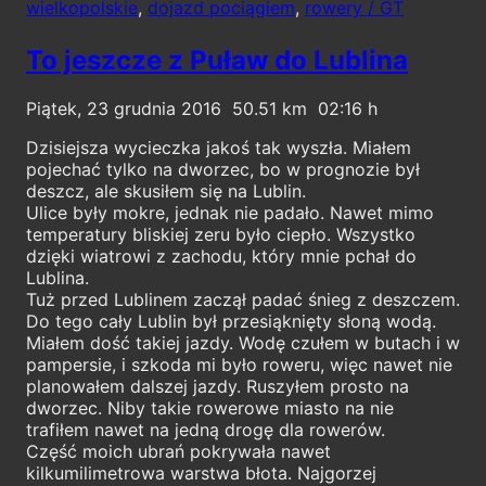
wielkopolskie
,
dojazd pociągiem
,
rowery / GT
To jeszcze z Puław do Lublina
Piątek, 23 grudnia 2016
50.51
02:16
Dzisiejsza wycieczka jakoś tak wyszła. Miałem
pojechać tylko na dworzec, bo w prognozie był
deszcz, ale skusiłem się na Lublin.
Ulice były mokre, jednak nie padało. Nawet mimo
temperatury bliskiej zeru było ciepło. Wszystko
dzięki wiatrowi z zachodu, który mnie pchał do
Lublina.
Tuż przed Lublinem zaczął padać śnieg z deszczem.
Do tego cały Lublin był przesiąknięty słoną wodą.
Miałem dość takiej jazdy. Wodę czułem w butach i w
pampersie, i szkoda mi było roweru, więc nawet nie
planowałem dalszej jazdy. Ruszyłem prosto na
dworzec. Niby takie rowerowe miasto na nie
trafiłem nawet na jedną drogę dla rowerów.
Część moich ubrań pokrywała nawet
kilkumilimetrowa warstwa błota. Najgorzej