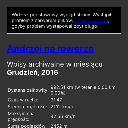
Widzisz podstawowy wygląd strony.
Wystąpił
problem z serwerem plików.
Napisz do mnie
,
gdyby problem występował zbyt długo.
Andrzej na rowerze
Wpisy archiwalne w miesiącu
Grudzień, 2016
992.51 km (w terenie 0.00 km;
Dystans całkowity:
0.00%)
Czas w ruchu:
31:47
Średnia prędkość:
21.12 km/h
Maksymalna
42.56 km/h
prędkość:
Suma podjazdów:
2452 m