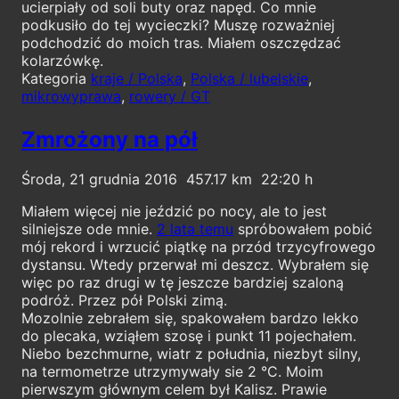
ucierpiały od soli buty oraz napęd. Co mnie
podkusiło do tej wycieczki? Muszę rozważniej
podchodzić do moich tras. Miałem oszczędzać
kolarzówkę.
Kategoria
kraje / Polska
,
Polska / lubelskie
,
mikrowyprawa
,
rowery / GT
Zmrożony na pół
Środa, 21 grudnia 2016
457.17
22:20
Miałem więcej nie jeździć po nocy, ale to jest
silniejsze ode mnie.
2 lata temu
spróbowałem pobić
mój rekord i wrzucić piątkę na przód trzycyfrowego
dystansu. Wtedy przerwał mi deszcz. Wybrałem się
więc po raz drugi w tę jeszcze bardziej szaloną
podróż. Przez pół Polski zimą.
Mozolnie zebrałem się, spakowałem bardzo lekko
do plecaka, wziąłem szosę i punkt 11 pojechałem.
Niebo bezchmurne, wiatr z południa, niezbyt silny,
na termometrze utrzymywały sie 2 °C. Moim
pierwszym głównym celem był Kalisz. Prawie