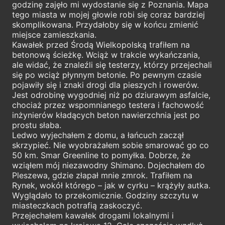
godzinę zajęło mi wydostanie się z Poznania. Mapa
tego miasta w mojej głowie robi się coraz bardziej
skomplikowana. Przydałoby się w końcu zmienić
miejsce zamieszkania.
Kawałek przed Środą Wielkopolską trafiłem na
betonową ścieżkę. Wciąż w trakcie wykańczania,
ale widać, że znaleźli się testerzy, którzy przejechali
się po wciąż płynnym betonie. Po pewnym czasie
pojawiły się i znaki drogi dla pieszych i rowerów.
Jest odrobinę wygodniej niż po dziurawym asfalcie,
chociaż przez wspomnianego testera i fachowość
inżynierów kładących beton nawierzchnia jest po
prostu słaba.
Ledwo wyjechałem z domu, a łańcuch zaczął
skrzypieć. Nie wyobrażałem sobie smarować go co
50 km. Smar Greenline to pomyłka. Dobrze, że
wziąłem mój niezawodny Shimano. Dojechałem do
Pleszewa, gdzie złapał mnie zmrok. Trafiłem na
Rynek, wokół którego – jak w cyrku – krążyły autka.
Wyglądało to przekomicznie. Godziny szczytu w
miasteczkach potrafią zaskoczyć.
Przejechałem kawałek drogami lokalnymi i