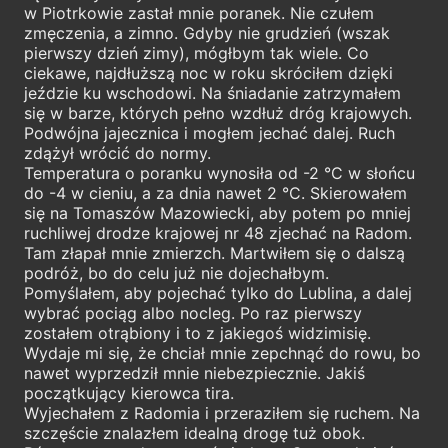
w Piotrkowie zastał mnie poranek. Nie czułem
zmęczenia, a zimno. Gdyby nie grudzień (wszak
pierwszy dzień zimy), mógłbym tak wiele. Co
ciekawe, najdłuższą noc w roku skróciłem dzięki
jeździe ku wschodowi. Na śniadanie zatrzymałem
się w barze, których pełno wzdłuż dróg krajowych.
Podwójna jajecznica i mogłem jechać dalej. Ruch
zdążył wrócić do normy.
Temperatura o poranku wynosiła od -2 °C w słońcu
do -4 w cieniu, a za dnia nawet 2 °C. Skierowałem
się na Tomaszów Mazowiecki, aby potem po mniej
ruchliwej drodze krajowej nr 48 zjechać na Radom.
Tam złapał mnie zmierzch. Martwiłem się o dalszą
podróż, bo do celu już nie dojechałbym.
Pomyślałem, aby pojechać tylko do Lublina, a dalej
wybrać pociąg albo nocleg. Po raz pierwszy
zostałem otrąbiony i to z jakiegoś widzimisię.
Wydaje mi się, że chciał mnie zepchnąć do rowu, bo
nawet wyprzedził mnie niebezpiecznie. Jakiś
początkujący kierowca tira.
Wyjechałem z Radomia i przeraziłem się ruchem. Na
szczęście znalazłem idealną drogę tuż obok.