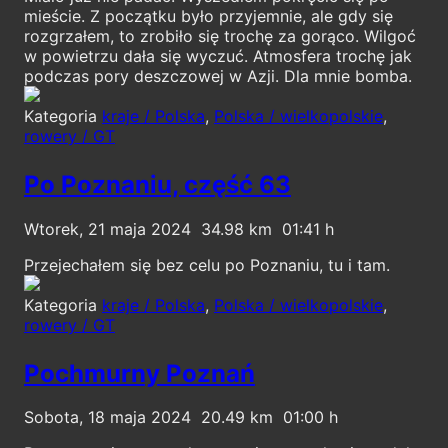
mieście. Z początku było przyjemnie, ale gdy się
rozgrzałem, to zrobiło się trochę za gorąco. Wilgoć
w powietrzu dała się wyczuć. Atmosfera trochę jak
podczas pory deszczowej w Azji. Dla mnie bomba.
Kategoria
kraje / Polska
,
Polska / wielkopolskie
,
rowery / GT
Po Poznaniu, część 63
Wtorek, 21 maja 2024
34.98
01:41
Przejechałem się bez celu po Poznaniu, tu i tam.
Kategoria
kraje / Polska
,
Polska / wielkopolskie
,
rowery / GT
Pochmurny Poznań
Sobota, 18 maja 2024
20.49
01:00