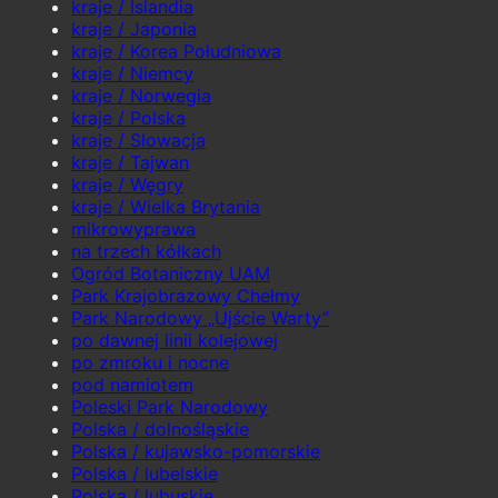
kraje / Islandia
kraje / Japonia
kraje / Korea Południowa
kraje / Niemcy
kraje / Norwegia
kraje / Polska
kraje / Słowacja
kraje / Tajwan
kraje / Węgry
kraje / Wielka Brytania
mikrowyprawa
na trzech kółkach
Ogród Botaniczny UAM
Park Krajobrazowy Chełmy
Park Narodowy „Ujście Warty”
po dawnej linii kolejowej
po zmroku i nocne
pod namiotem
Poleski Park Narodowy
Polska / dolnośląskie
Polska / kujawsko-pomorskie
Polska / lubelskie
Polska / lubuskie