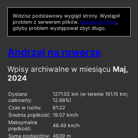
Widzisz podstawowy wygląd strony.
Wystąpił
problem z serwerem plików.
Napisz do mnie
,
gdyby problem występował zbyt długo.
Andrzej na rowerze
Wpisy archiwalne w miesiącu
Maj,
2024
Dystans
1271.02 km (w terenie 161.15 km;
całkowity:
12.68%)
Czas w ruchu:
61:22
Średnia prędkość:
19.57 km/h
Maksymalna
48.49 km/h
prędkość:
Suma podjazdów:
4939 m