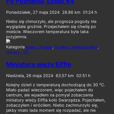
Po Poznaniu, część 64
Poniedziałek, 27 maja 2024
28.86
01:24
Niebo się chmurzyło, ale prognoza pogody nie
wyglądała groźnie. Przejechałem się chwilę po
mieście. Wieczorem temperatura była taka
przyjemna.
Kategoria
kraje / Polska
,
Polska / wielkopolskie
,
rowery / GT
Miniatura wieży Eiffla
Niedziela, 26 maja 2024
63.57
02:51
Kolejny dzień z temperaturą dochodzącą do 30 °C.
Miało padać wieczorem, więc pojechałem do
centrum, ale wpadłem na pomysł zobaczenia
miniatury wieży Eiffla koło Swarzędza. Pojechałem,
zobaczyłem i wróciłem. Niebo zachmurzyło się,
jakby miało lada moment się rozpadać, ale nie