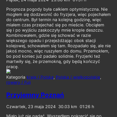
Prognoza pogody była całkiem optymistyczna. Nie
mogłem się dodzwonić do fryzjera, więc pojechałem
do centrum. Był termin na kolejną godzinę, więc
miałem czas przejechać się po mieście. Obciąłem
się i po wyjściu zaskoczyły mnie krople deszczu.
Kombinowałem, gdzie się schować w razie
większego opadu i przejeżdżając obok stacji
kolejowej, schowałem się tam. Rozpadało się, ale nie
jakoś mocno, więc ruszyłem do domu. Przemokłem,
bo pod koniec już padało solidnie. Fryzjerki też
martwiły się, że przemokną, gdy będą kończyć
pracę.
Kategoria
kraje / Polska
,
Polska / wielkopolskie
,
rowery / Fuji
Przyjemny Poznań
Czwartek, 23 maja 2024
30.03
01:26
Miało już nie padać. Wyszedłem pokręcić się po