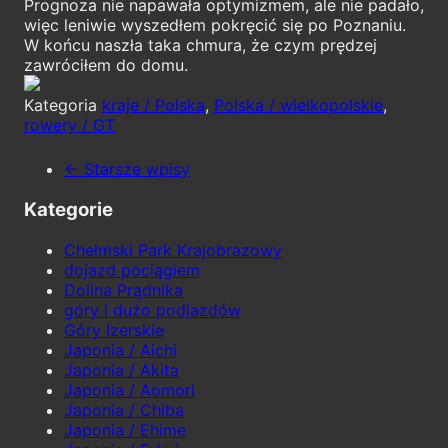
Prognoza nie napawała optymizmem, ale nie padało,
więc leniwie wyszedłem pokręcić się po Poznaniu.
W końcu naszła taka chmura, że czym prędzej
zawróciłem do domu.
Kategoria
kraje / Polska
,
Polska / wielkopolskie
,
rowery / GT
← Starsze wpisy
Kategorie
Chełmski Park Krajobrazowy
dojazd pociągiem
Dolina Prądnika
góry i dużo podjazdów
Góry Izerskie
Japonia / Aichi
Japonia / Akita
Japonia / Aomori
Japonia / Chiba
Japonia / Ehime