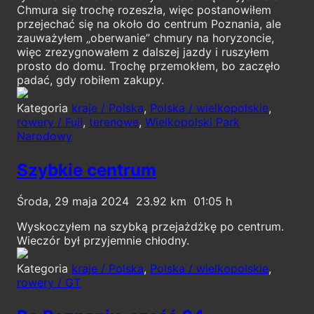
Chmura się trochę rozeszła, więc postanowiłem
przejechać się na około do centrum Poznania, ale
zauważyłem „oberwanie” chmury na horyzoncie,
więc zrezygnowałem z dalszej jazdy i ruszyłem
prosto do domu. Trochę przemokłem, bo zaczęło
padać, gdy robiłem zakupy.
Kategoria
kraje / Polska
,
Polska / wielkopolskie
,
rowery / Fuji
,
terenowe
,
Wielkopolski Park
Narodowy
Szybkie centrum
Środa, 29 maja 2024
23.92
01:05
Wyskoczyłem na szybką przejażdżkę po centrum.
Wieczór był przyjemnie chłodny.
Kategoria
kraje / Polska
,
Polska / wielkopolskie
,
rowery / GT