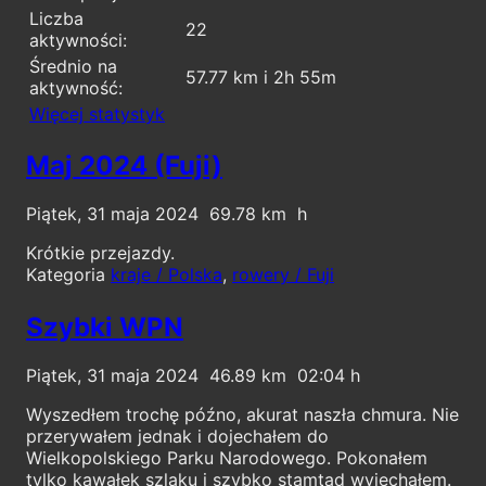
Liczba
22
aktywności:
Średnio na
57.77 km i 2h 55m
aktywność:
Więcej statystyk
Maj 2024 (Fuji)
Piątek, 31 maja 2024
69.78
Krótkie przejazdy.
Kategoria
kraje / Polska
,
rowery / Fuji
Szybki WPN
Piątek, 31 maja 2024
46.89
02:04
Wyszedłem trochę późno, akurat naszła chmura. Nie
przerywałem jednak i dojechałem do
Wielkopolskiego Parku Narodowego. Pokonałem
tylko kawałek szlaku i szybko stamtąd wyjechałem.