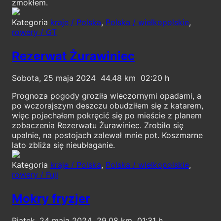
zmokłem.
Kategoria
kraje / Polska
,
Polska / wielkopolskie
,
rowery / GT
Rezerwat Żurawiniec
Sobota, 25 maja 2024
44.48
02:20
Prognoza pogody groziła wieczornymi opadami, a
po wczorajszym deszczu obudziłem się z katarem,
więc pojechałem pokręcić się po mieście z planem
zobaczenia Rezerwatu Żurawiniec. Zrobiło się
upalnie, na postojach zalewał mnie pot. Koszmarne
lato zbliża się nieubłaganie.
Kategoria
kraje / Polska
,
Polska / wielkopolskie
,
rowery / Fuji
Mokry fryzjer
Piątek, 24 maja 2024
29.08
01:31