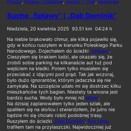
Polska
,
Polska / lubelskie
,
rowery / Trek
,
terenowe
Suche „Spławy” i „Dąb Dominik”
Niedziela, 20 kwietnia 2025
93.51
04:24
Na niebie brakowało chmur, ale kilka pojawiło się,
gdy w końcu ruszyłem w kierunku Poleskiego Parku
Narodowego. Dojechałem do ścieżki
„Spławy”
.
Cieszyłem się brakiem ludzi, ale okazało się, że
zrobili sobie parking na kilkanaście aut tuż pod
wejściem na kładki. Potem tylko musiałem się
przeciskać z idącymi pod prąd. Tak jak wczoraj,
było dużo ignorantów, którym jadaczka się nie
zamykała. Na szczęście udało mi się dostrzec kilku
mieszkańców tych bagien. Niestety ta wiosna jest
bardzo sucha. Wody było mniej niż
latem
.
Na dzisiaj zaplanowałem tylko jeden szlak, ale
spaliłem się na słońcu i stwierdziłem, że jutro nie
będzie mi się chciało robić podobnej trasy.
Ruszyłem do ścieżki
„Dąb Dominik”
.
Rok temu
trafiłem tam na przylaszczki. Najwidoczniej już