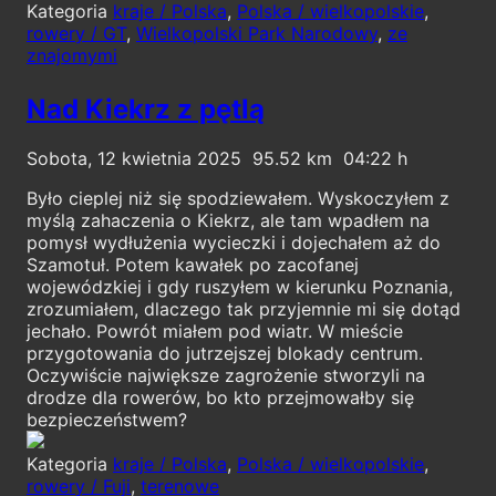
Kategoria
kraje / Polska
,
Polska / wielkopolskie
,
rowery / GT
,
Wielkopolski Park Narodowy
,
ze
znajomymi
Nad Kiekrz z pętlą
Sobota, 12 kwietnia 2025
95.52
04:22
Było cieplej niż się spodziewałem. Wyskoczyłem z
myślą zahaczenia o Kiekrz, ale tam wpadłem na
pomysł wydłużenia wycieczki i dojechałem aż do
Szamotuł. Potem kawałek po zacofanej
wojewódzkiej i gdy ruszyłem w kierunku Poznania,
zrozumiałem, dlaczego tak przyjemnie mi się dotąd
jechało. Powrót miałem pod wiatr. W mieście
przygotowania do jutrzejszej blokady centrum.
Oczywiście największe zagrożenie stworzyli na
drodze dla rowerów, bo kto przejmowałby się
bezpieczeństwem?
Kategoria
kraje / Polska
,
Polska / wielkopolskie
,
rowery / Fuji
,
terenowe