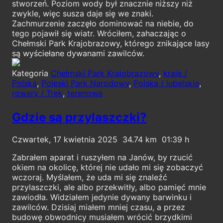
stworzeń. Poziom wody był znacznie niższy niż
zwykle, więc susza daje się we znaki.
Zachmurzenie zaczęło dominować na niebie, do
tego pojawił się wiatr. Wróciłem, zahaczając o
Chełmski Park Krajobrazowy, którego znikające lasy
są wyściełane dywanami zawilców.
Kategoria
Chełmski Park Krajobrazowy
,
kraje /
Polska
,
Poleski Park Narodowy
,
Polska / lubelskie
,
rowery / Trek
,
terenowe
Gdzie są przylaszczki?
Czwartek, 17 kwietnia 2025
34.74
01:39
Zabrałem aparat i ruszyłem na Janów, by rzucić
okiem na okolicę, której nie udało mi się zobaczyć
wczoraj. Myślałem, że uda mi się znaleźć
przylaszczki, ale albo przekwitły, albo pamięć mnie
zawiodła. Widziałem jedynie dywany barwinku i
zawilców. Dzisiaj miałem mniej czasu, a przez
budowę obwodnicy musiałem wrócić brzydkimi