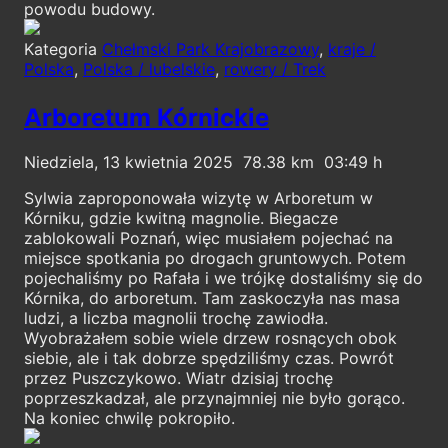
powodu budowy.
Kategoria
Chełmski Park Krajobrazowy
,
kraje /
Polska
,
Polska / lubelskie
,
rowery / Trek
Arboretum Kórnickie
Niedziela, 13 kwietnia 2025
78.38
03:49
Sylwia zaproponowała wizytę w Arboretum w
Kórniku, gdzie kwitną magnolie. Biegacze
zablokowali Poznań, więc musiałem pojechać na
miejsce spotkania po drogach gruntowych. Potem
pojechaliśmy po Rafała i we trójkę dostaliśmy się do
Kórnika, do arboretum. Tam zaskoczyła nas masa
ludzi, a liczba magnolii trochę zawiodła.
Wyobrażałem sobie wiele drzew rosnących obok
siebie, ale i tak dobrze spędziliśmy czas. Powrót
przez Puszczykowo. Wiatr dzisiaj trochę
poprzeszkadzał, ale przynajmniej nie było gorąco.
Na koniec chwilę pokropiło.