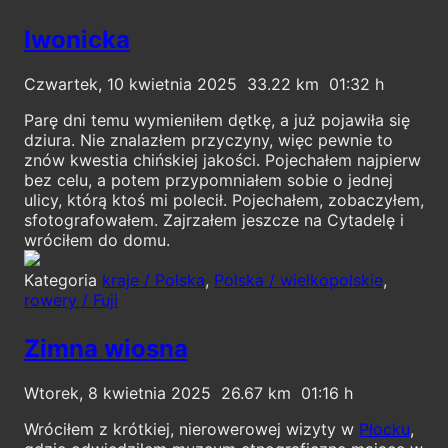
Iwonicka
Czwartek, 10 kwietnia 2025
33.22
01:32
Parę dni temu wymieniłem dętkę, a już pojawiła się
dziura. Nie znalazłem przyczyny, więc pewnie to
znów kwestia chińskiej jakości. Pojechałem najpierw
bez celu, a potem przypomniałem sobie o jednej
ulicy, którą ktoś mi polecił. Pojechałem, zobaczyłem,
sfotografowałem. Zajrzałem jeszcze na Cytadelę i
wróciłem do domu.
Kategoria
kraje / Polska
,
Polska / wielkopolskie
,
rowery / Fuji
Zimna wiosna
Wtorek, 8 kwietnia 2025
26.67
01:16
Wróciłem z krótkiej, nierowerowej wizyty w
Płocku
,