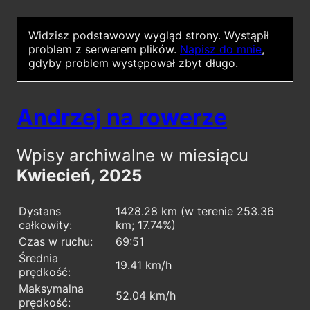
Widzisz podstawowy wygląd strony.
Wystąpił
problem z serwerem plików.
Napisz do mnie
,
gdyby problem występował zbyt długo.
Andrzej na rowerze
Wpisy archiwalne w miesiącu
Kwiecień, 2025
Dystans
1428.28 km (w terenie 253.36
całkowity:
km; 17.74%)
Czas w ruchu:
69:51
Średnia
19.41 km/h
prędkość:
Maksymalna
52.04 km/h
prędkość: