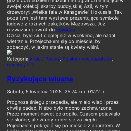
gdzie odwiedziłem muzeum etnograficzne mające w
swojej kolekcji skarby buddyjskiej Azji, w tym
drzeworyt „Wielka fala w Kanagawie” Hokusaia. Tak
poza tym jest tam wystawa prezentująca symbole
ludowe z różnych zakątków Mazowsza. Już
rozważam powrót do
Łowicza
.
Dzisiaj było ciut cieplej niż w weekend, ale nadal
wietrznie. Przejechałem się po mieście, by
zobaczyć, w jakim stanie są kwiaty wiśni.
Kategoria
kraje / Polska
,
Polska / wielkopolskie
,
rowery / GT
Ryzykująca wiosna
Sobota, 5 kwietnia 2025
25.74
01:22
Prognoza śniegu przepadła, ale miało wiać i przez
chwilę padać. Niebo było mocno zachmurzone.
Przez moment nawet pokropiło. Czasem pojawiało
się słońce, ale wtedy robiło się za ciepło.
Pojechałem pokręcić się po mieście z aparatem. W