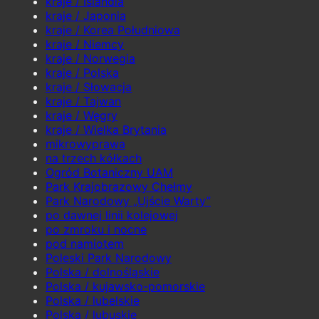
kraje / Islandia
kraje / Japonia
kraje / Korea Południowa
kraje / Niemcy
kraje / Norwegia
kraje / Polska
kraje / Słowacja
kraje / Tajwan
kraje / Węgry
kraje / Wielka Brytania
mikrowyprawa
na trzech kółkach
Ogród Botaniczny UAM
Park Krajobrazowy Chełmy
Park Narodowy „Ujście Warty”
po dawnej linii kolejowej
po zmroku i nocne
pod namiotem
Poleski Park Narodowy
Polska / dolnośląskie
Polska / kujawsko-pomorskie
Polska / lubelskie
Polska / lubuskie