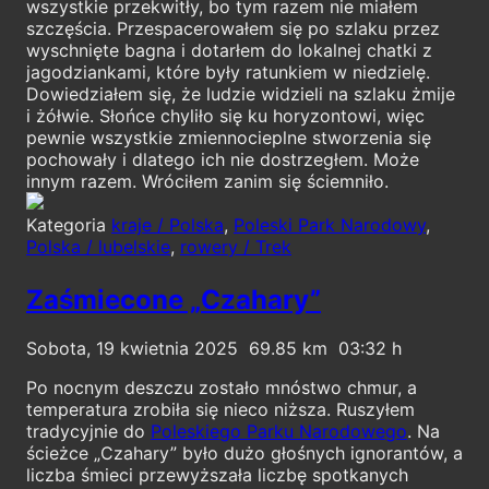
wszystkie przekwitły, bo tym razem nie miałem
szczęścia. Przespacerowałem się po szlaku przez
wyschnięte bagna i dotarłem do lokalnej chatki z
jagodziankami, które były ratunkiem w niedzielę.
Dowiedziałem się, że ludzie widzieli na szlaku żmije
i żółwie. Słońce chyliło się ku horyzontowi, więc
pewnie wszystkie zmiennocieplne stworzenia się
pochowały i dlatego ich nie dostrzegłem. Może
innym razem. Wróciłem zanim się ściemniło.
Kategoria
kraje / Polska
,
Poleski Park Narodowy
,
Polska / lubelskie
,
rowery / Trek
Zaśmiecone „Czahary”
Sobota, 19 kwietnia 2025
69.85
03:32
Po nocnym deszczu zostało mnóstwo chmur, a
temperatura zrobiła się nieco niższa. Ruszyłem
tradycyjnie do
Poleskiego Parku Narodowego
. Na
ścieżce „Czahary” było dużo głośnych ignorantów, a
liczba śmieci przewyższała liczbę spotkanych