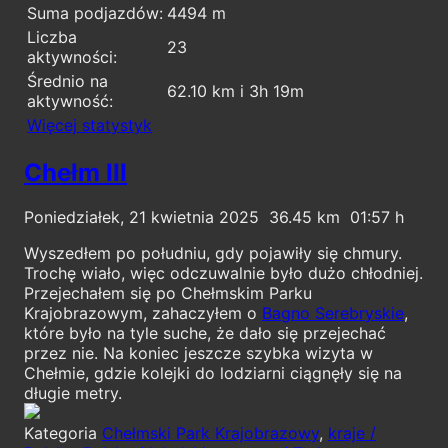
Suma podjazdów:
4494 m
Liczba
23
aktywności:
Średnio na
62.10 km i 3h 19m
aktywność:
Więcej statystyk
Chełm III
Poniedziałek, 21 kwietnia 2025
36.45
01:57
Wyszedłem po południu, gdy pojawiły się chmury.
Trochę wiało, więc odczuwalnie było dużo chłodniej.
Przejechałem się po Chełmskim Parku
Krajobrazowym, zahaczyłem o
Bagno Serebryskie
,
które było na tyle suche, że dało się przejechać
przez nie. Na koniec jeszcze szybka wizyta w
Chełmie, gdzie kolejki do lodziarni ciągnęły się na
długie metry.
Kategoria
Chełmski Park Krajobrazowy
,
kraje /