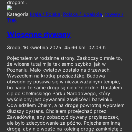
drogami.
Kategoria
kraje / Polska
,
Polska / lubelskie
,
rowery /
Trek
Wiosenne dywany
Środa, 16 kwietnia 2025
45.66
02:09
Pojechałem w rodzinne strony. Zaskoczyło mnie to,
że wiosna tutaj mija tak samo szybko, jak w
Poznaniu. Mało kwiatów zostało na drzewach.
Wyszedłem na krótką przejażdżkę. Budowa
obwodnicy posuwa się w niezauważalnym tempie,
bo nadal te same drogi są nieprzejezdne. Dostałem
się do Chełmskiego Parku Narodowego, który
wyścielony jest dywanami zawilców i barwinku.
Odwiedziłem Chełm, a na drogę powrotną wybrałem
dłuższy dystans. Chciałem przejechać przez
Zawadówkę, aby zobaczyć dywany przylaszczek,
ale było zdecydowanie za późno. Pojechałem inną
drogą, aby nie wpaść na kolejną drogę zamkniętą z