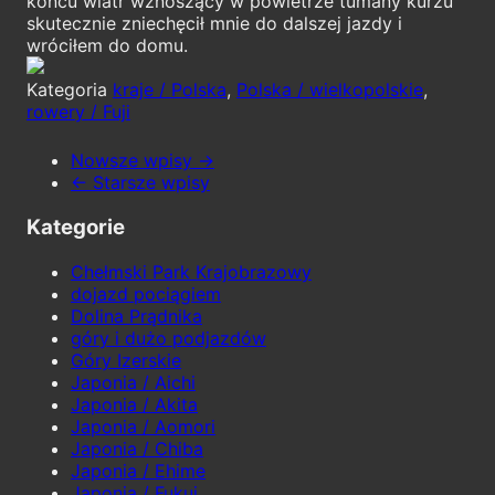
końcu wiatr wznoszący w powietrze tumany kurzu
skutecznie zniechęcił mnie do dalszej jazdy i
wróciłem do domu.
Kategoria
kraje / Polska
,
Polska / wielkopolskie
,
rowery / Fuji
Nowsze wpisy →
← Starsze wpisy
Kategorie
Chełmski Park Krajobrazowy
dojazd pociągiem
Dolina Prądnika
góry i dużo podjazdów
Góry Izerskie
Japonia / Aichi
Japonia / Akita
Japonia / Aomori
Japonia / Chiba
Japonia / Ehime
Japonia / Fukui