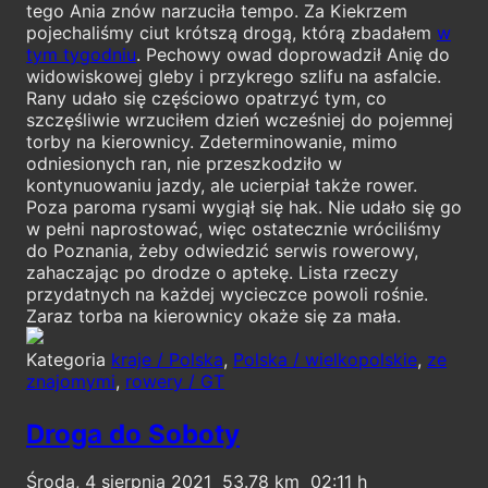
tego Ania znów narzuciła tempo. Za Kiekrzem
pojechaliśmy ciut krótszą drogą, którą zbadałem
w
tym tygodniu
. Pechowy owad doprowadził Anię do
widowiskowej gleby i przykrego szlifu na asfalcie.
Rany udało się częściowo opatrzyć tym, co
szczęśliwie wrzuciłem dzień wcześniej do pojemnej
torby na kierownicy. Zdeterminowanie, mimo
odniesionych ran, nie przeszkodziło w
kontynuowaniu jazdy, ale ucierpiał także rower.
Poza paroma rysami wygiął się hak. Nie udało się go
w pełni naprostować, więc ostatecznie wróciliśmy
do Poznania, żeby odwiedzić serwis rowerowy,
zahaczając po drodze o aptekę. Lista rzeczy
przydatnych na każdej wycieczce powoli rośnie.
Zaraz torba na kierownicy okaże się za mała.
Kategoria
kraje / Polska
,
Polska / wielkopolskie
,
ze
znajomymi
,
rowery / GT
Droga do Soboty
Środa, 4 sierpnia 2021
53.78
02:11