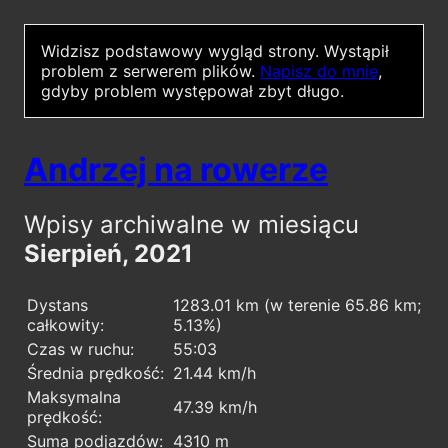
Widzisz podstawowy wygląd strony.
Wystąpił
problem z serwerem plików.
Napisz do mnie
,
gdyby problem występował zbyt długo.
Andrzej na rowerze
Wpisy archiwalne w miesiącu
Sierpień, 2021
Dystans
1283.01 km (w terenie 65.86 km;
całkowity:
5.13%)
Czas w ruchu:
55:03
Średnia prędkość:
21.44 km/h
Maksymalna
47.39 km/h
prędkość:
Suma podjazdów:
4310 m