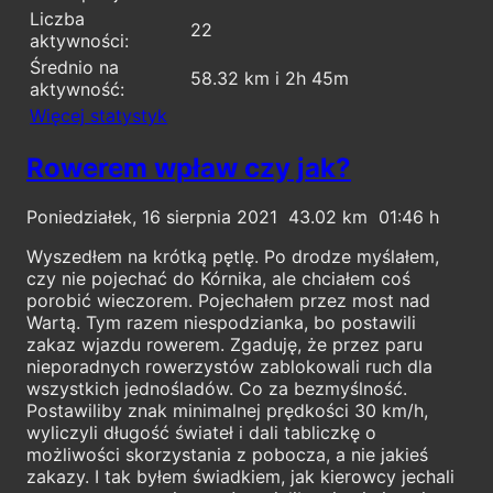
Liczba
22
aktywności:
Średnio na
58.32 km i 2h 45m
aktywność:
Więcej statystyk
Rowerem wpław czy jak?
Poniedziałek, 16 sierpnia 2021
43.02
01:46
Wyszedłem na krótką pętlę. Po drodze myślałem,
czy nie pojechać do Kórnika, ale chciałem coś
porobić wieczorem. Pojechałem przez most nad
Wartą. Tym razem niespodzianka, bo postawili
zakaz wjazdu rowerem. Zgaduję, że przez paru
nieporadnych rowerzystów zablokowali ruch dla
wszystkich jednośladów. Co za bezmyślność.
Postawiliby znak minimalnej prędkości 30 km/h,
wyliczyli długość świateł i dali tabliczkę o
możliwości skorzystania z pobocza, a nie jakieś
zakazy. I tak byłem świadkiem, jak kierowcy jechali