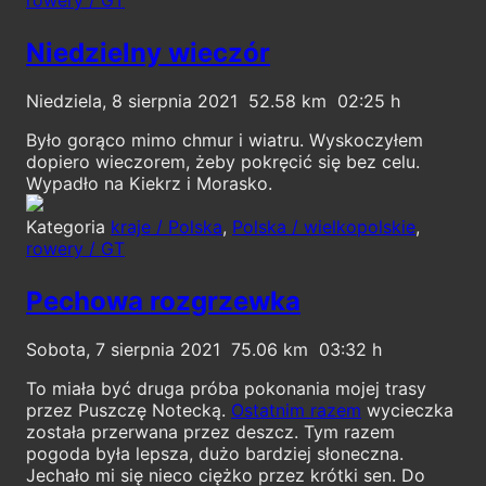
Niedzielny wieczór
Niedziela, 8 sierpnia 2021
52.58
02:25
Było gorąco mimo chmur i wiatru. Wyskoczyłem
dopiero wieczorem, żeby pokręcić się bez celu.
Wypadło na Kiekrz i Morasko.
Kategoria
kraje / Polska
,
Polska / wielkopolskie
,
rowery / GT
Pechowa rozgrzewka
Sobota, 7 sierpnia 2021
75.06
03:32
To miała być druga próba pokonania mojej trasy
przez Puszczę Notecką.
Ostatnim razem
wycieczka
została przerwana przez deszcz. Tym razem
pogoda była lepsza, dużo bardziej słoneczna.
Jechało mi się nieco ciężko przez krótki sen. Do