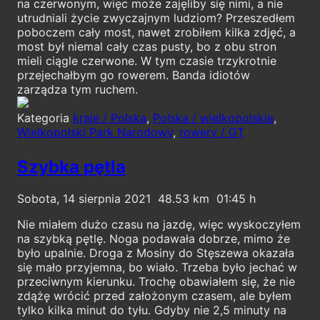
na czerwonym, więc może zajęliby się nimi, a nie
utrudniali życie zwyczajnym ludziom? Przeszedłem
poboczem cały most, nawet zrobiłem kilka zdjęć, a
most był niemal cały czas pusty, bo z obu stron
mieli ciągle czerwone. W tym czasie trzykrotnie
przejechałbym go rowerem. Banda idiotów
zarządza tym ruchem.
Kategoria
kraje / Polska
,
Polska / wielkopolskie
,
Wielkopolski Park Narodowy
,
rowery / GT
Szybka pętla
Sobota, 14 sierpnia 2021
48.53
01:45
Nie miałem dużo czasu na jazdę, więc wyskoczyłem
na szybką pętlę. Noga podawała dobrze, mimo że
było upalnie. Droga z Mosiny do Stęszewa okazała
się mało przyjemna, bo wiało. Trzeba było jechać w
przeciwnym kierunku. Trochę obawiałem się, że nie
zdążę wrócić przed założonym czasem, ale byłem
tylko kilka minut do tyłu. Gdyby nie 2,5 minuty na