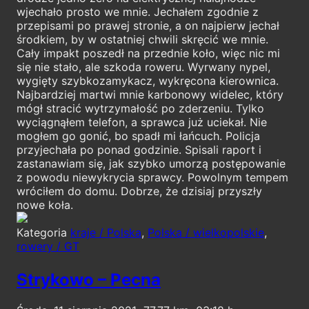
wjechało prosto we mnie. Jechałem zgodnie z
przepisami po prawej stronie, a on najpierw jechał
środkiem, by w ostatniej chwili skręcić we mnie.
Cały impakt poszedł na przednie koło, więc nic mi
się nie stało, ale szkoda roweru. Wyrwany nypel,
wygięty szybkozamykacz, wykręcona kierownica.
Najbardziej martwi mnie karbonowy widelec, który
mógł stracić wytrzymałość po zderzeniu. Tylko
wyciągnąłem telefon, a sprawca już uciekał. Nie
mogłem go gonić, bo spadł mi łańcuch. Policja
przyjechała po ponad godzinie. Spisali raport i
zastanawiam się, jak szybko umorzą postępowanie
z powodu niewykrycia sprawcy. Powolnym tempem
wróciłem do domu. Dobrze, że dzisiaj przyszły
nowe koła.
Kategoria
kraje / Polska
,
Polska / wielkopolskie
,
rowery / GT
Strykowo – Pecna