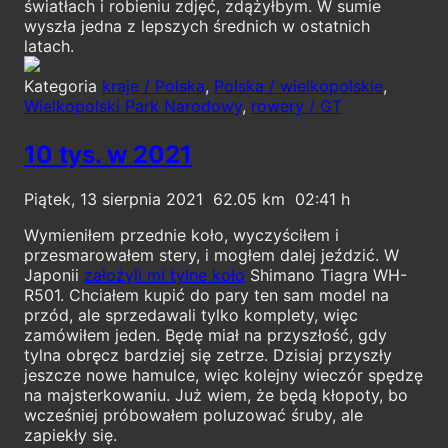
światłach i robieniu zdjęć, zdążyłbym. W sumie
wyszła jedna z lepszych średnich w ostatnich
latach.
Kategoria
kraje / Polska
,
Polska / wielkopolskie
,
Wielkopolski Park Narodowy
,
rowery / GT
10 tys. w 2021
Piątek, 13 sierpnia 2021
62.05
02:41
Wymieniłem przednie koło, wyczyściłem i
przesmarowałem stery, i mogłem dalej jeździć. W
Japonii
założyli mi tylne koło
Shimano Tiagra WH-
R501. Chciałem kupić do pary ten sam model na
przód, ale sprzedawali tylko komplety, więc
zamówiłem jeden. Będę miał na przyszłość, gdy
tylna obręcz bardziej się zetrze. Dzisiaj przyszły
jeszcze nowe hamulce, więc kolejny wieczór spędzę
na majsterkowaniu. Już wiem, że będą kłopoty, bo
wcześniej próbowałem poluzować śruby, ale
zapiekły się.