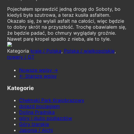
Pojechałem sprawdzić jedną drogę do Soboty, bo
kiedyś była szutrowa, a teraz kusiła asfaltem.
Okazało się, że wylali asfalt na całości, więc będzie
to dobry skrót na przyszłość. Trochę obawiałem się,
że będzie padać, bo chmury wyglądały groźnie.
Nawet parę kropel spadło z nieba, ale to tyle.
Kategoria
kraje / Polska
,
Polska / wielkopolskie
,
rowery / GT
Nowsze wpisy →
← Starsze wpisy
Kategorie
Chełmski Park Krajobrazowy
dojazd pociągiem
Dolina Prądnika
góry i dużo podjazdów
Góry Izerskie
Japonia / Aichi