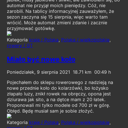
automat nie przyjął moich pieniędzy. Cóż, nie
zarobili. Na tablicy informacyjnej zauważyłem, że
sezon zaczyna się 15 sierpnia, więc warto tam
wrócić. Może automat zmieni zdanie i zacznie
przyjmować gotówkę.
Kategoria
kraje / Polska
,
Polska / wielkopolskie
,
rowery / GT
Miało być nowe koło
Poniedziałek, 9 sierpnia 2021
18.71
00:49
Pojechałem do sklepu rowerowego z nadzieją na
nowe przednie koło do kolarzówki, bo łożysko
złapało luzy, znikł rowek na obręczy, opona jest
dziurawa jak sito, a na dętce mam z 20 łatek.
Proponowali mi tylko modele od 700 zł w górę.
Obłęd. Będę musiał sam je sobie złożyć.
Kategoria
kraje / Polska
,
Polska / wielkopolskie
,
rowery / GT