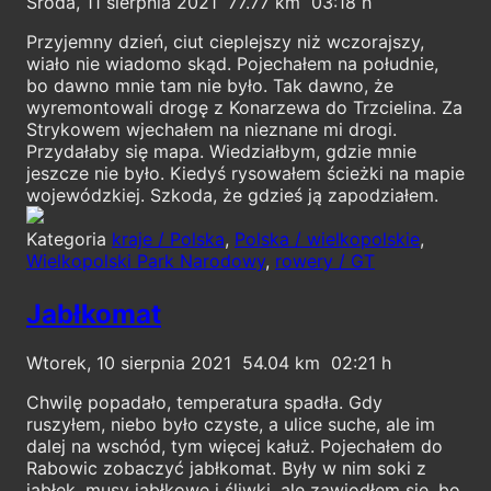
Środa, 11 sierpnia 2021
77.77
03:18
Przyjemny dzień, ciut cieplejszy niż wczorajszy,
wiało nie wiadomo skąd. Pojechałem na południe,
bo dawno mnie tam nie było. Tak dawno, że
wyremontowali drogę z Konarzewa do Trzcielina. Za
Strykowem wjechałem na nieznane mi drogi.
Przydałaby się mapa. Wiedziałbym, gdzie mnie
jeszcze nie było. Kiedyś rysowałem ścieżki na mapie
wojewódzkiej. Szkoda, że gdzieś ją zapodziałem.
Kategoria
kraje / Polska
,
Polska / wielkopolskie
,
Wielkopolski Park Narodowy
,
rowery / GT
Jabłkomat
Wtorek, 10 sierpnia 2021
54.04
02:21
Chwilę popadało, temperatura spadła. Gdy
ruszyłem, niebo było czyste, a ulice suche, ale im
dalej na wschód, tym więcej kałuż. Pojechałem do
Rabowic zobaczyć jabłkomat. Były w nim soki z
jabłek, musy jabłkowe i śliwki, ale zawiodłem się, bo