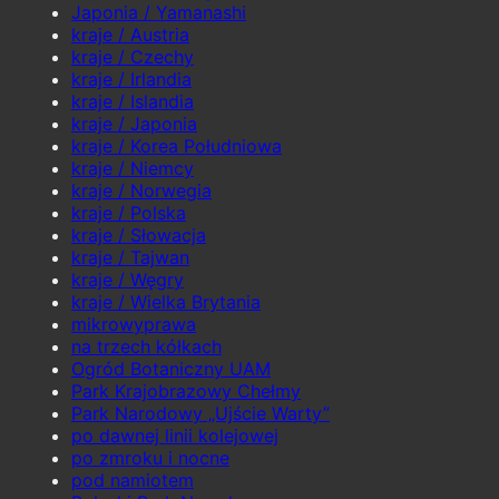
Japonia / Yamanashi
kraje / Austria
kraje / Czechy
kraje / Irlandia
kraje / Islandia
kraje / Japonia
kraje / Korea Południowa
kraje / Niemcy
kraje / Norwegia
kraje / Polska
kraje / Słowacja
kraje / Tajwan
kraje / Węgry
kraje / Wielka Brytania
mikrowyprawa
na trzech kółkach
Ogród Botaniczny UAM
Park Krajobrazowy Chełmy
Park Narodowy „Ujście Warty”
po dawnej linii kolejowej
po zmroku i nocne
pod namiotem