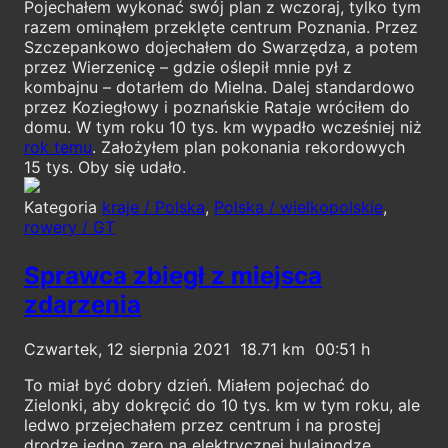
Pojechałem wykonać swój plan z wczoraj, tylko tym
razem ominąłem przeklęte centrum Poznania. Przez
Szczepankowo dojechałem do Swarzędza, a potem
przez Wierzenicę – gdzie oślepił mnie pył z
kombajnu – dotarłem do Mielna. Dalej standardowo
przez Koziegłowy i poznańskie Rataje wróciłem do
domu. W tym roku 10 tys. km wypadło wcześniej niż
rok temu
. Założyłem plan pokonania rekordowych
15 tys. Oby się udało.
Kategoria
kraje / Polska
,
Polska / wielkopolskie
,
rowery / GT
Sprawca zbiegł z miejsca
zdarzenia
Czwartek, 12 sierpnia 2021
18.71
00:51
To miał być dobry dzień. Miałem pojechać do
Zielonki, aby dokręcić do 10 tys. km w tym roku, ale
ledwo przejechałem przez centrum i na prostej
drodze jedno zero na elektrycznej hulajnodze