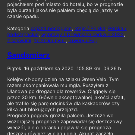
pojechałem pod miasto do hotelu, bo w prognozie
była burza i jakoś nie pałałem chęcią do jazdy w
czasie opadu.
Kategoria
dojazd pociągiem
,
kraje / Polska
,
Polska /
podkarpackie
,
wyprawy / Drewniane cerkwie 2022
,
z sakwami
,
ze znajomymi
,
rowery / Fuji
Sandomierz
Piątek, 16 października 2020
105.89
06:26
Kolejny chłodny dzień na szlaku Green Velo. Tym
razem akompaniowała mu mgła. Ruszyłem z
Ulanowa po drogach dla rowerów. Ciągnęły się
przez 30 km. Głównie akceptowalnej jakości asfalt,
ale trafiło się parę odcinków dla kaskaderów czy
kilka aut blokujących przejazd.
Prognoza pogody groziła palcem. Jeszcze we
wczorajszej prognozie zapowiadał się deszczowy
wieczór, ale o poranku pojawiła się prognoza
deszczu również w ciągu dnia. Akurat zaczęło