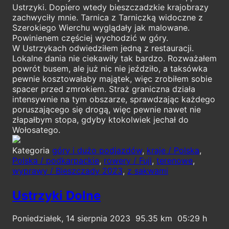
Ustrzyki. Dopiero wtedy bieszczadzkie krajobrazy
zachwyciły mnie. Tarnica z Tarniczką widoczne z
Szerokiego Wierchu wyglądały jak malowane.
Powinienem częściej wychodzić w góry.
W Ustrzykach odwiedziłem jedną z restauracji.
Lokalne dania nie ciekawiły tak bardzo. Rozważałem
powrót busem, ale już nic nie jeździło, a taksówka
pewnie kosztowałaby majątek, więc zrobiłem sobie
spacer przed zmrokiem. Straż graniczna działa
intensywnie na tym obszarze, sprawdzając każdego
poruszającego się drogą, więc pewnie nawet nie
złapałbym stopa, gdyby ktokolwiek jechał do
Wołosatego.
Kategoria
góry i dużo podjazdów
,
kraje / Polska
,
Polska / podkarpackie
,
rowery / Fuji
,
terenowe
,
wyprawy / Bieszczady 2023
,
z sakwami
Ustrzyki Dolne
Poniedziałek, 14 sierpnia 2023
95.35
05:29