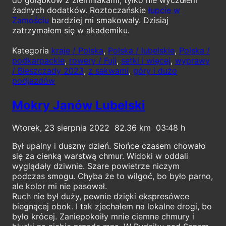
żadnych dodatków. Roztoczańskie
łupcie w
Zamościu
bardziej mi smakowały. Dzisiaj
zatrzymałem się w akademiku.
Kategoria
kraje / Polska
,
Polska / lubelskie
,
Polska /
podkarpackie
,
rowery / Fuji
,
setki i więcej
,
wyprawy
/ Bieszczady 2023
,
z sakwami
,
góry i dużo
podjazdów
Mokry Janów Lubelski
Wtorek, 23 sierpnia 2022
82.36
03:48
Był upalny i duszny dzień. Słońce czasem chowało
się za cienką warstwą chmur. Widoki w oddali
wyglądały dziwnie. Szare powietrze niczym
podczas smogu. Chyba że to wilgoć, bo było parno,
ale kolor mi nie pasował.
Ruch nie był duży, pewnie dzięki ekspresówce
biegnącej obok. I tak zjechałem na lokalne drogi, bo
było krócej. Zaniepokoiły mnie ciemne chmury i