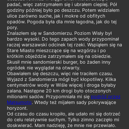
padać, więc zatrzymałem się i ubrałem cieplej. Pół
godziny później było po deszczu. Potem widziałem
ulice zarówno suche, jak i mokre od obfitych
opadów. Pogoda była dla mnie łagodna, jak do tej
pory.
Znalazłem się w Sandomierzu. Poziom Wisły był
bardzo wysoki. Do tego zapach wody przypominał
raczej warszawski odcinek tej rzeki. Wspiąłem się na
Stare Miasto mieszczące się na wzgórzu i po
krótkim objeździe zatrzymałem się na obiedzie.
Skusił mnie sandomierski burger, bo żaden inny
ogródek nie wyglądał na otwarty.
Obawiałem się deszczu, więc nie traciłem czasu.
Wyjazd z Sandomierza mógł być kłopotliwy. Kilka
centymetrów wody w Wiśle więcej i droga byłaby
zalana. Następne 20 km drogi było otoczonych
milionami sadów. Przypomniała mi się
podróż przez
Matsumoto
. Wtedy też mijałem sady pokrywające
horyzont.
Od czasu do czasu kropiło, ale udało mi się dotrzeć
do celu relatywnie suchym. Tylko zimno zaczęło mi
doskwierać. Mam nadzieję, że mnie nie przewiało.