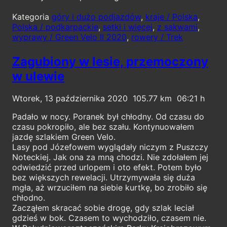
Kategoria
góry i dużo podjazdów
,
kraje / Polska
,
Polska / podkarpackie
,
setki i więcej
,
z sakwami
,
wyprawy / Green Velo II 2020
,
rowery / Trek
Zagubiony w lesie, przemoczony
w ulewie
Wtorek, 13 października 2020
105.77
06:21
Padało w nocy. Poranek był chłodny. Od czasu do
czasu pokropiło, ale bez szału. Kontynuowałem
jazdę szlakiem Green Velo.
Lasy pod Józefowem wyglądały niczym z Puszczy
Noteckiej. Jak ona za mną chodzi. Nie zdołałem jej
odwiedzić przed urlopem i oto efekt. Potem było
bez większych rewelacji. Utrzymywała się duża
mgła, aż wrzuciłem na siebie kurtkę, bo zrobiło się
chłodno.
Zacząłem skracać sobie drogę, gdy szlak leciał
gdzieś w bok. Czasem to wychodziło, czasem nie.