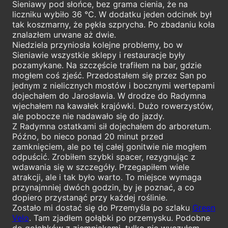
Sieniawy pod słońce, bez grama cienia, że na
liczniku wybiło 36 °C. W dodatku jeden odcinek był
tak koszmarny, że pękła szprycha. Po zbadaniu koła
znalazłem urwane aż dwie.
Niedziela przyniosła kolejne problemy, bo w
Sieniawie wszystkie sklepy i restauracje były
pozamykane. Na szczęście trafiłem na bar, gdzie
mogłem coś zjeść. Przedostałem się przez San po
jednym z nielicznych mostów i bocznymi wertepami
dojechałem do Jarosławia. W drodze do Radymna
wjechałem na kawałek krajówki. Dużo rowerzystów,
ale pobocze nie nadawało się do jazdy.
Z Radymna ostatkami sił dojechałem do arboretum.
Późno, bo nieco ponad 20 minut przed
zamknięciem, ale po tej całej gonitwie nie mogłem
odpuścić. Zrobiłem szybki spacer, rezygnując z
wdawania się w szczegóły. Przegapiłem wiele
atrakcji, ale i tak było warto. To miejsce wymaga
przynajmniej dwóch godzin, by je poznać, a co
dopiero przystanąć przy każdej roślinie.
Zostało mi dostać się do Przemyśla po szlaku
Green
Velo
. Tam zjadłem gołąbki po przemysku. Podobne
do gołąbków z ziemniakami, tylko nie wyczułem