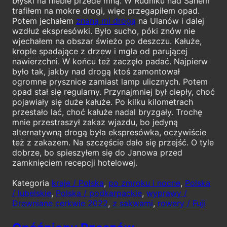
błyski na niebie przede mną. W Rudniku nad Sanem
trafiłem na mokre drogi, więc przegapiłem opad.
Potem jechałem
znaną mi drogą
na Ulanów i dalej
wzdłuż ekspresówki. Było sucho, póki znów nie
wjechałem na obszar świeżo po deszczu. Kałuże,
krople spadające z drzew i mgła od parującej
nawierzchni. W końcu też zaczęło padać. Najpierw
było tak, jakby nad drogą ktoś zamontował
ogromne prysznice zamiast lamp ulicznych. Potem
opad stał się regularny. Przynajmniej był ciepły, choć
pojawiały się duże kałuże. Po kilku kilometrach
przestało lać, choć kałuże nadal bryzgały. Trochę
mnie przestraszył zakaz wjazdu, bo jedyną
alternatywną drogą była ekspresówka, oczywiście
też z zakazem. Na szczęście dało się przejść. O tyle
dobrze, bo spieszyłem się do Janowa przed
zamknięciem recepcji hotelowej.
Kategoria
kraje / Polska
,
po zmroku i nocne
,
Polska
/ lubelskie
,
Polska / podkarpackie
,
wyprawy /
Drewniane cerkwie 2022
,
z sakwami
,
rowery / Fuji