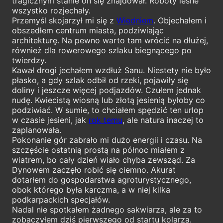
tragicznym stanie on się znajdował. Roboty leśne
wszystko rozjechały.
Przemyśl skojarzył mi się z
Wiedniem
. Objechałem i
obszedłem centrum miasta, podziwiając
architekturę. Na pewno warto tam wrócić na dłużej,
również dla rowerowego szlaku biegnącego po
twierdzy.
Kawał drogi jechałem wzdłuż Sanu. Niestety nie było
płasko, a gdy szlak odbił od rzeki, pojawiły się
doliny i jeszcze więcej podjazdów. Czułem jednak
nudę. Kwiecistą wiosną lub złotą jesienią byłoby co
podziwiać. W sumie, to chciałem spędzić ten urlop
w czasie jesieni, jak
rok temu
, ale natura inaczej to
zaplanowała.
Pokonanie gór zabrało mi dużo energii i czasu. Na
szczęście ostatnią prostą na północ miałem z
wiatrem, bo cały dzień wiało chyba zewsząd. Za
Dynowem zaczęło robić się ciemno. Akurat
dotarłem do gospodarstwa agroturystycznego,
obok którego była karczma, a w niej kilka
podkarpackich specjałów.
Nadal nie spotkałem żadnego sakwiarza, ale za to
zobaczyłem dziś pierwszego od startu kolarza.