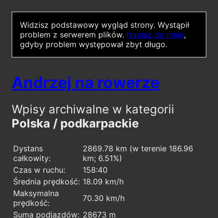
Widzisz podstawowy wygląd strony.
Wystąpił
problem z serwerem plików.
Napisz do mnie
,
gdyby problem występował zbyt długo.
Andrzej na rowerze
Wpisy archiwalne w kategorii
Polska / podkarpackie
Dystans
2869.78 km (w terenie 186.96
całkowity:
km; 6.51%)
Czas w ruchu:
158:40
Średnia prędkość:
18.09 km/h
Maksymalna
70.30 km/h
prędkość:
Suma podjazdów:
28673 m