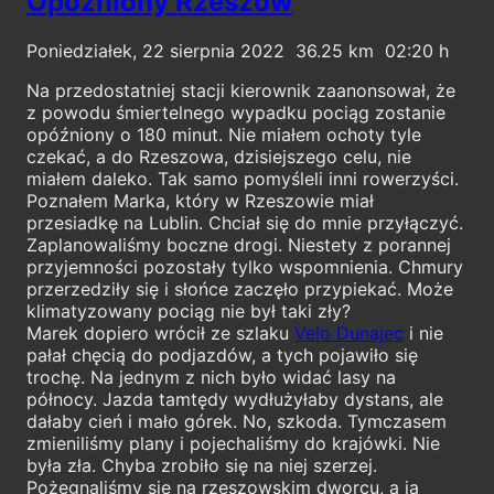
Opóźniony Rzeszów
Poniedziałek, 22 sierpnia 2022
36.25
02:20
Na przedostatniej stacji kierownik zaanonsował, że
z powodu śmiertelnego wypadku pociąg zostanie
opóźniony o 180 minut. Nie miałem ochoty tyle
czekać, a do Rzeszowa, dzisiejszego celu, nie
miałem daleko. Tak samo pomyśleli inni rowerzyści.
Poznałem Marka, który w Rzeszowie miał
przesiadkę na Lublin. Chciał się do mnie przyłączyć.
Zaplanowaliśmy boczne drogi. Niestety z porannej
przyjemności pozostały tylko wspomnienia. Chmury
przerzedziły się i słońce zaczęło przypiekać. Może
klimatyzowany pociąg nie był taki zły?
Marek dopiero wrócił ze szlaku
Velo Dunajec
i nie
pałał chęcią do podjazdów, a tych pojawiło się
trochę. Na jednym z nich było widać lasy na
północy. Jazda tamtędy wydłużyłaby dystans, ale
dałaby cień i mało górek. No, szkoda. Tymczasem
zmieniliśmy plany i pojechaliśmy do krajówki. Nie
była zła. Chyba zrobiło się na niej szerzej.
Pożegnaliśmy się na rzeszowskim dworcu, a ja