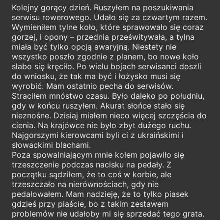
Kolejny gorący dzień. Ruszyłem na poszukiwania
serwisu rowerowego. Udało się za czwartym razem.
Wymieniłem tylne koło, które sprawowało się coraz
gorzej, i opony – przednia prześwitywała, a tylna
miała być tylko opcją awaryjną. Niestety nie
wszystko poszło zgodnie z planem, bo nowe koło
słabo się kręciło. Po wielu bojach serwisanci doszli
do wniosku, że tak ma być i łożysko musi się
wyrobić. Mam ostatnio pecha do serwisów.
Straciłem mnóstwo czasu. Było daleko po południu,
gdy w końcu ruszyłem. Akurat słońce stało się
nieznośne. Dzisiaj miałem nieco więcej szczęścia do
cienia. Na krajówce nie było zbyt dużego ruchu.
Najgorszymi kierowcami byli ci z ukraińskimi i
słowackimi blachami.
Poza spowalniającym mnie kołem pojawiło się
trzeszczenie podczas nacisku na pedały. Z
początku sądziłem, że to coś w korbie, ale
trzeszczało na nierównościach, gdy nie
pedałowałem. Mam nadzieję, że to tylko piasek
gdzieś przy piaście, bo z takim zestawem
problemów nie udałoby mi się sprzedać tego grata.