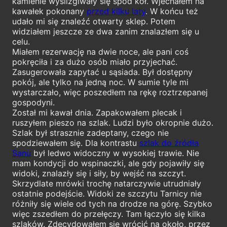
kamienie wyślizgiwały się spod kół. Wjechałem na
kawałek pokonany
przed kilku laty
. W końcu też
udało mi się znaleźć otwarty sklep. Potem
widziałem jeszcze ze dwa zanim znalazłem się u
celu.
Miałem rezerwację na dwie noce, ale pani coś
pokręciła i za dużo osób miało przyjechać.
Zasugerowała zapytać u sąsiada. Był dostępny
pokój, ale tylko na jedną noc. W sumie tyle mi
wystarczało, więc poszedłem na rękę roztrzepanej
gospodyni.
Został mi kawał dnia. Zapakowałem plecak i
ruszyłem pieszo na szlak. Ludzi było okropnie dużo.
Szlak był strasznie zadeptany, czego nie
spodziewałem się. Dla kontrastu
szlak do źródła
Sanu
był ledwo widoczny w wysokiej trawie. Nie
mam kondycji do wspinaczki, ale gdy pojawiły się
widoki, znalazły się i siły, by wejść na szczyt.
Skrzydlate mrówki trochę natarczywie utrudniały
ostatnie podejście. Widoki ze szczytu Tarnicy nie
różniły się wiele od tych na drodze na górę. Szybko
więc zszedłem do przełęczy. Tam łączyło się kilka
szlaków. Zdecydowałem się wrócić na około, przez