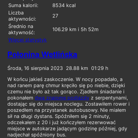
Suma kalorii:
8534 kcal
Liczba
27
aktywności:
Średnio na
106.29 km i 5h 52m
aktywność:
Więcej statystyk
Połonina Wetlińska
Środa, 16 sierpnia 2023
28.88
01:29
W końcu jakieś zaskoczenie. W nocy popadało, a
nad ranem parę chmur kręciło się po niebie, dzięki
czemu nie było aż tak gorąco. Zjadłem śniadanie i
pokonałem
dwa znajome podjazdy
z serpentynami,
dostając się do miejsca noclegu. Zostawiłem rower i
poszedłem na przystanek autobusowy. Nie miałem
sił na długi dystans. Spóźniłem się 2 minuty,
odczekałem z 20 i już kończyłem rezerwować
miejsce w autokarze jadącym godzinę później, gdy
nadjechał spóźniony bus.