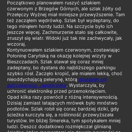
Początkowo planowałem ruszyć szlakiem
czerwonym z Brzegów Górnych, ale szlak żółty od
Przełęczy Wyżnej miał mniejsze przewyższenie. Tam
też zacząłem wędrówkę. Szlak był wydeptany, do
tego minąłem hordy ludzi. Na szczycie było ich
jeszcze więcej. Zachmurzenie stało się całkowite,
zruszył się wiatr. Widoki już tak nie zachwycały, jak
wczoraj.
Kontynuowałem szlakiem czerwonym, zostawiając
Połoninę Caryńską na okazję kolejnej wizyty w
Bieszczadach. Szlak stawał się coraz mniej
zadeptany, bo dystans do najbliższego parkingu
szybko rósł. Zaczęło kropić, ale miałem lekką, choć
nieoddychającą pelerynę, którą
dostałem od
zatroskanego Japończyka
. Wystarczyła, by
uchronić elektronikę przed przemoknięciem.
Opad kilka razy powrócił z różną intensywnością.
Dzisiaj zamiast latających mrówek było mnóstwo
podlotów. Szlak robił się coraz bardziej dziki, gdy
ścieżka kurczyła się, a roślinność przewyższała
turystów. Im bliżej Smereka, tym spotykałem mniej
ludzi. Deszcz dodatkowo rozmiękczał glinianą