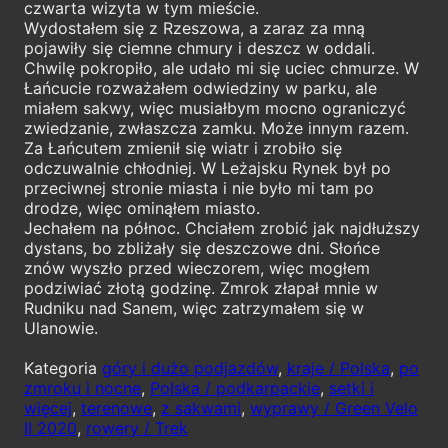
czwarta wizyta w tym mieście.
Wydostałem się z Rzeszowa, a zaraz za mną
pojawiły się ciemne chmury i deszcz w oddali.
Chwilę pokropiło, ale udało mi się uciec chmurze. W
Łańcucie rozważałem odwiedziny w parku, ale
miałem sakwy, więc musiałbym mocno ograniczyć
zwiedzanie, zwłaszcza zamku. Może innym razem.
Za Łańcutem zmienił się wiatr i zrobiło się
odczuwalnie chłodniej. W Leżajsku Rynek był po
przeciwnej stronie miasta i nie było mi tam po
drodze, więc ominąłem miasto.
Jechałem na północ. Chciałem zrobić jak najdłuższy
dystans, bo zbliżały się deszczowe dni. Słońce
znów wyszło przed wieczorem, więc mogłem
podziwiać złotą godzinę. Zmrok złapał mnie w
Rudniku nad Sanem, więc zatrzymałem się w
Ulanowie.
Kategoria
góry i dużo podjazdów
,
kraje / Polska
,
po
zmroku i nocne
,
Polska / podkarpackie
,
setki i
więcej
,
terenowe
,
z sakwami
,
wyprawy / Green Velo
II 2020
,
rowery / Trek