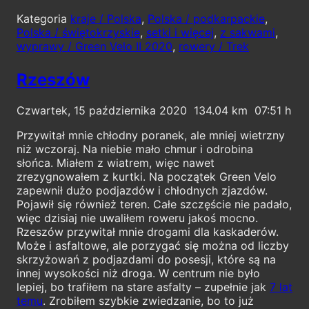
Kategoria
kraje / Polska
,
Polska / podkarpackie
,
Polska / świętokrzyskie
,
setki i więcej
,
z sakwami
,
wyprawy / Green Velo II 2020
,
rowery / Trek
Rzeszów
Czwartek, 15 października 2020
134.04
07:51
Przywitał mnie chłodny poranek, ale mniej wietrzny
niż wczoraj. Na niebie mało chmur i odrobina
słońca. Miałem z wiatrem, więc nawet
zrezygnowałem z kurtki. Na początek Green Velo
zapewnił dużo podjazdów i chłodnych zjazdów.
Pojawił się również teren. Całe szczęście nie padało,
więc dzisiaj nie uwaliłem roweru jakoś mocno.
Rzeszów przywitał mnie drogami dla kaskaderów.
Może i asfaltowe, ale porzygać się można od liczby
skrzyżowań z podjazdami do posesji, które są na
innej wysokości niż droga. W centrum nie było
lepiej, bo trafiłem na stare asfalty – zupełnie jak
7 lat
temu
. Zrobiłem szybkie zwiedzanie, bo to już