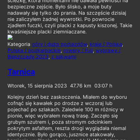
ścieżkę, która momentami nie dawała pewności na
bezpieczne zejście. Było ślisko, a moje buty
nadawały się tylko do prania. Na szczęście dzisiaj
nie zaliczyłem żadnej wywrotki. Po powrocie
zjadłem fuczki, czyli placki z kapusty kiszonej. Takie
kwaśniejsze placki ziemniaczane.
Kategoria
góry i dużo podjazdów
,
kraje / Polska
,
Polska / podkarpackie
,
rowery / Fuji
,
wyprawy /
Bieszczady 2023
,
z sakwami
Tarnica
Wtorek, 15 sierpnia 2023
47.76
03:07
Kolejny dzień bez zaskoczenia. Miałem do wyboru
cofnąć się kawałek po drodze z wczoraj lub
pojechać po szlakach. Zaledwie 100 m różnicy w
pionie, więc wybrałem nową trasę. Zaczęło się
grubym szutrem i, poza stromym odcinkiem
pokrytym asfaltem, reszta drogi wyglądała niemal
identycznie. Było gorąco, jusznice atakowały,