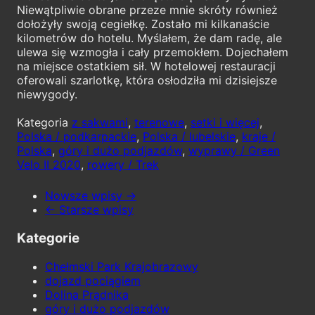
Niewątpliwie obrane przeze mnie skróty również
dołożyły swoją cegiełkę. Zostało mi kilkanaście
kilometrów do hotelu. Myślałem, że dam radę, ale
ulewa się wzmogła i cały przemokłem. Dojechałem
na miejsce ostatkiem sił. W hotelowej restauracji
oferowali szarlotkę, która osłodziła mi dzisiejsze
niewygody.
Kategoria
z sakwami
,
terenowe
,
setki i więcej
,
Polska / podkarpackie
,
Polska / lubelskie
,
kraje /
Polska
,
góry i dużo podjazdów
,
wyprawy / Green
Velo II 2020
,
rowery / Trek
Nowsze wpisy →
← Starsze wpisy
Kategorie
Chełmski Park Krajobrazowy
dojazd pociągiem
Dolina Prądnika
góry i dużo podjazdów