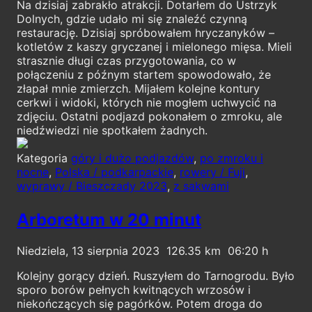
Na dzisiaj zabrakło atrakcji. Dotarłem do Ustrzyk
Dolnych, gdzie udało mi się znaleźć czynną
restaurację. Dzisiaj spróbowałem hryczanyków –
kotletów z kaszy gryczanej i mielonego mięsa. Mieli
strasznie długi czas przygotowania, co w
połączeniu z późnym startem spowodowało, że
złapał mnie zmierzch. Mijałem kolejne kontury
cerkwi i widoki, których nie mogłem uchwycić na
zdjęciu. Ostatni podjazd pokonałem o zmroku, ale
niedźwiedzi nie spotkałem żadnych.
Kategoria
góry i dużo podjazdów
,
po zmroku i
nocne
,
Polska / podkarpackie
,
rowery / Fuji
,
wyprawy / Bieszczady 2023
,
z sakwami
Arboretum w 20 minut
Niedziela, 13 sierpnia 2023
126.35
06:20
Kolejny gorący dzień. Ruszyłem do Tarnogrodu. Było
sporo borów pełnych kwitnących wrzosów i
niekończących się pagórków. Potem droga do