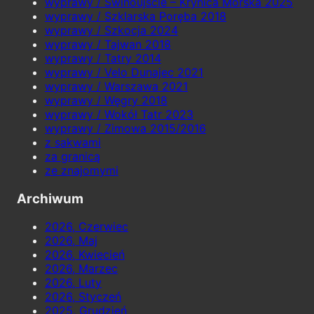
wyprawy / Świnoujście – Krynica Morska 2025
wyprawy / Szklarska Poręba 2018
wyprawy / Szkocja 2024
wyprawy / Tajwan 2018
wyprawy / Tatry 2014
wyprawy / Velo Dunajec 2021
wyprawy / Warszawa 2021
wyprawy / Węgry 2018
wyprawy / Wokół Tatr 2023
wyprawy / Zimowa 2015/2016
z sakwami
za granicą
ze znajomymi
Archiwum
2026, Czerwiec
2026, Maj
2026, Kwiecień
2026, Marzec
2026, Luty
2026, Styczeń
2025, Grudzień