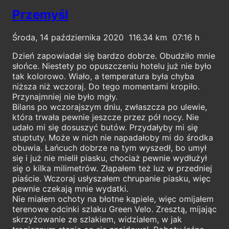
Przemyśl
Środa, 14 października 2020
116.34
07:16
Dzień zapowiadał się bardzo dobrze. Obudziło mnie
słońce. Niestety po opuszczeniu hotelu już nie było
tak kolorowo. Wiało, a temperatura była chyba
niższa niż wczoraj. Do tego momentami kropiło.
Przynajmniej nie było mgły.
Bilans po wczorajszym dniu, zwłaszcza po ulewie,
która trwała pewnie jeszcze przez pół nocy. Nie
udało mi się dosuszyć butów. Przydałyby mi się
stuptuty. Może w nich nie napadałoby mi do środka
obuwia. Łańcuch dobrze na tym wyszedł, bo umył
się i już nie mielił piasku, chociaż pewnie wydłużył
się o kilka milimetrów. Złapałem też luz w przedniej
piaście. Wczoraj usłyszałem chrupanie piasku, więc
pewnie czekają mnie wydatki.
Nie miałem ochoty na błotne kąpiele, więc omijałem
terenowe odcinki szlaku Green Velo. Zresztą, mijając
skrzyżowanie ze szlakiem, widziałem, w jak