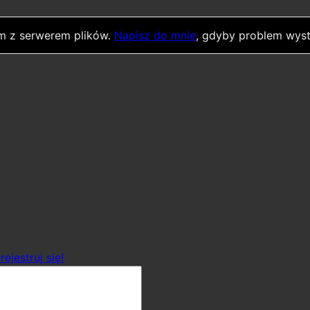
m z serwerem plików.
Napisz do mnie
, gdyby problem wyst
rejestruj się!