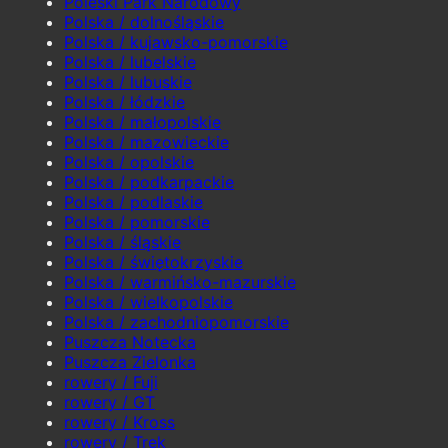
Poleski Park Narodowy
Polska / dolnośląskie
Polska / kujawsko-pomorskie
Polska / lubelskie
Polska / lubuskie
Polska / łódzkie
Polska / małopolskie
Polska / mazowieckie
Polska / opolskie
Polska / podkarpackie
Polska / podlaskie
Polska / pomorskie
Polska / śląskie
Polska / świętokrzyskie
Polska / warmińsko-mazurskie
Polska / wielkopolskie
Polska / zachodniopomorskie
Puszcza Notecka
Puszcza Zielonka
rowery / Fuji
rowery / GT
rowery / Kross
rowery / Trek