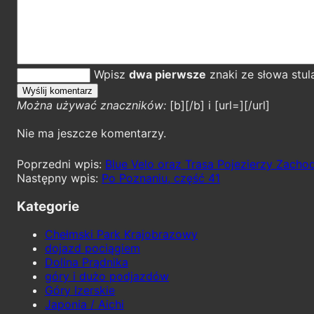
Wpisz
dwa pierwsze
znaki ze słowa stul
Można używać znaczników:
[b][/b] i [url=][/url]
Nie ma jeszcze komentarzy.
Blue Velo oraz Trasa Pojezierzy Zacho
Po Poznaniu, część 41
Kategorie
Chełmski Park Krajobrazowy
dojazd pociągiem
Dolina Prądnika
góry i dużo podjazdów
Góry Izerskie
Japonia / Aichi