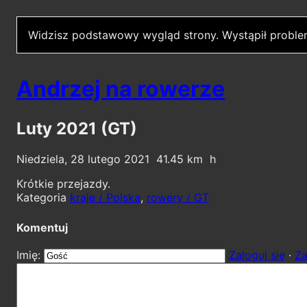
Widzisz podstawowy wygląd strony.
Wystąpił proble
Andrzej na rowerze
Luty 2021 (GT)
Niedziela, 28 lutego 2021
41.45
Krótkie przejazdy.
Kategoria
kraje / Polska
,
rowery / GT
Komentuj
Imię:
Zaloguj się
·
Za