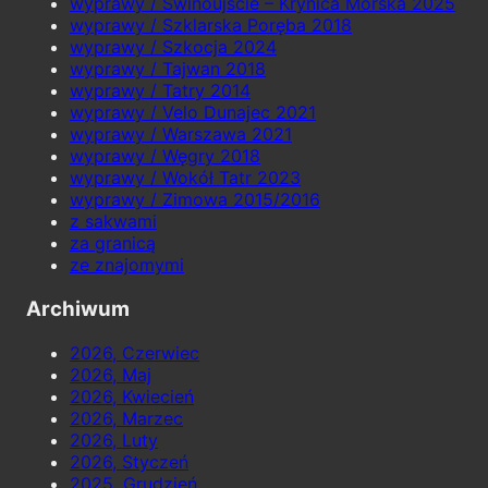
wyprawy / Świnoujście – Krynica Morska 2025
wyprawy / Szklarska Poręba 2018
wyprawy / Szkocja 2024
wyprawy / Tajwan 2018
wyprawy / Tatry 2014
wyprawy / Velo Dunajec 2021
wyprawy / Warszawa 2021
wyprawy / Węgry 2018
wyprawy / Wokół Tatr 2023
wyprawy / Zimowa 2015/2016
z sakwami
za granicą
ze znajomymi
Archiwum
2026, Czerwiec
2026, Maj
2026, Kwiecień
2026, Marzec
2026, Luty
2026, Styczeń
2025, Grudzień