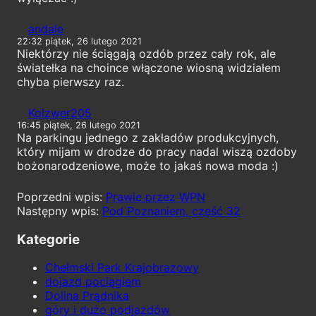
andale
22:32 piątek, 26 lutego 2021
Niektórzy nie ściągają ozdób przez cały rok, ale
światełka na choince włączone wiosną widziałem
chyba pierwszy raz.
Kolzwer205
16:45 piątek, 26 lutego 2021
Na parkingu jednego z zakładów produkcyjnych,
który mijam w drodze do pracy nadal wiszą ozdoby
bożonarodzeniowe, może to jakaś nowa moda :)
Prawie przez WPN
Pod Poznaniem, część 32
Kategorie
Chełmski Park Krajobrazowy
dojazd pociągiem
Dolina Prądnika
góry i dużo podjazdów