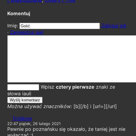
Komentuj
Imię:
Zaloguj się
·
Zarejestruj się!
Wpisz
cztery pierwsze
znaki ze
słowa iauli
Można używać znaczników:
[b][/b] i [url=][/url]
Trollking
22:47 piątek, 26 lutego 2021
Pewnie po poznańsku się okazało, że taniej jest nie
wyłączać :)