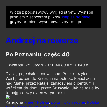
Widzisz podstawowy wygląd strony.
Wystąpił
problem z serwerem plików.
Napisz do mnie
,
gdyby problem występował zbyt długo.
Andrzej na rowerze
Po Poznaniu, część 40
Czwartek, 25 lutego 2021
40.89
01:49
Dzisiaj pojechałem na wschód. Przekroczyłem
Wartę, potem do Krzesin i na północ. Pojechałem
nad Maltę, przez Rataje, zahaczyłem o centrum i
wróciłem do domu przez Grunwald. Jak na razie był
to najgorętszy dzień w tym roku.
Kategoria
kraje / Polska
,
po zmroku i nocne
,
Polska
/ wielkopolskie
,
rowery / Trek