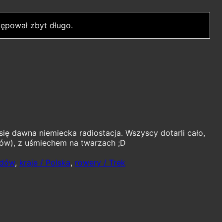
ępował zbyt długo.
się dawna niemiecka radiostacja. Wszyscy dotarli cało,
rów), z uśmiechem na twarzach ;D
zdów
,
kraje / Polska
,
rowery / Trek