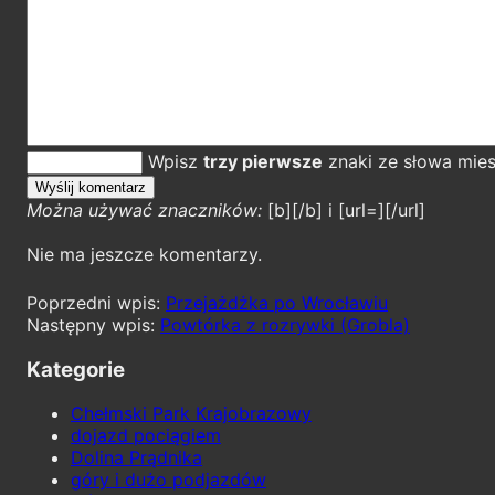
Wpisz
trzy pierwsze
znaki ze słowa mie
Można używać znaczników:
[b][/b] i [url=][/url]
Nie ma jeszcze komentarzy.
Przejażdżka po Wrocławiu
Powtórka z rozrywki (Grobla)
Kategorie
Chełmski Park Krajobrazowy
dojazd pociągiem
Dolina Prądnika
góry i dużo podjazdów