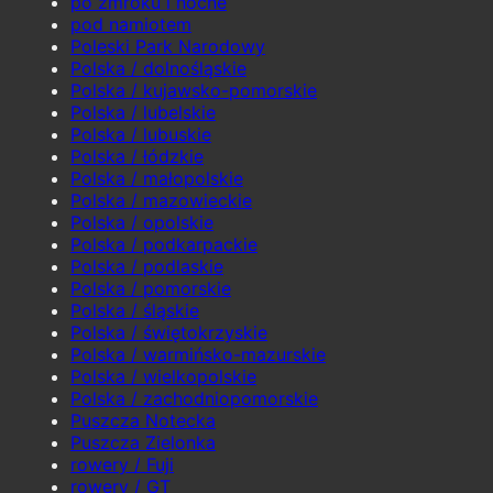
po zmroku i nocne
pod namiotem
Poleski Park Narodowy
Polska / dolnośląskie
Polska / kujawsko-pomorskie
Polska / lubelskie
Polska / lubuskie
Polska / łódzkie
Polska / małopolskie
Polska / mazowieckie
Polska / opolskie
Polska / podkarpackie
Polska / podlaskie
Polska / pomorskie
Polska / śląskie
Polska / świętokrzyskie
Polska / warmińsko-mazurskie
Polska / wielkopolskie
Polska / zachodniopomorskie
Puszcza Notecka
Puszcza Zielonka
rowery / Fuji
rowery / GT