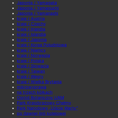
Japonia / Yamagata
Japonia / Yamaguchi
Japonia / Yamanashi
kraje / Austria
kraje / Czechy
kraje / Irlandia
kraje / Islandia
kraje / Japonia
kraje / Korea Południowa
kraje / Niemcy
kraje / Norwegia
kraje / Polska
kraje / Słowacja
kraje / Tajwan
kraje / Węgry
kraje / Wielka Brytania
mikrowyprawa
na trzech kółkach
Ogród Botaniczny UAM
Park Krajobrazowy Chełmy
Park Narodowy „Ujście Warty”
po dawnej linii kolejowej