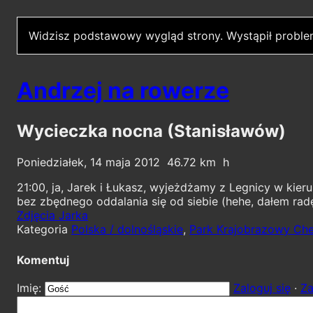
Widzisz podstawowy wygląd strony.
Wystąpił proble
Andrzej na rowerze
Wycieczka nocna (Stanisławów)
Poniedziałek, 14 maja 2012
46.72
21:00, ja, Jarek i Łukasz, wyjeżdżamy z Legnicy w kier
bez zbędnego oddalania się od siebie (hehe, dałem rad
Zdjęcia Jarka
Kategoria
Polska / dolnośląskie
,
Park Krajobrazowy Ch
Komentuj
Imię:
Zaloguj się
·
Za