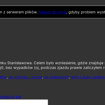
m z serwerem plików.
Napisz do mnie
, gdyby problem wyst
unku Stanisławowa. Celem było wzniesienie, gdzie znajduje 
ę!), bez wypadków (oj, podczas zjazdu prawie zaliczyłem 
ełmy
,
po zmroku i nocne
,
ze znajomymi
,
góry i dużo podja
rejestruj się!