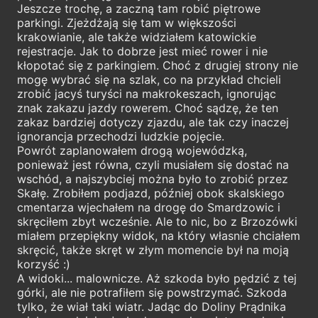
Jeszcze trochę, a zaczną tam robić piętrowe
parkingi. Zjeżdżają się tam w większości
krakowianie, ale także widziałem katowickie
rejestracje. Jak to dobrze jest mieć rower i nie
kłopotać się z parkingiem. Choć z drugiej strony nie
mogę wybrać się na szlak, co na przykład chcieli
zrobić jacyś turyści na makrokeszach, ignorując
znak zakazu jazdy rowerem. Choć sądzę, że ten
zakaz bardziej dotyczy zjazdu, ale tak czy inaczej
ignorancja przechodzi ludzkie pojęcie.
Powrót zaplanowałem drogą wojewódzką,
ponieważ jest równa, czyli musiałem się dostać na
wschód, a najszybciej można było to zrobić przez
Skałę. Zrobiłem podjazd, później obok skalskiego
cmentarza wjechałem na drogę do Smardzowic i
skręciłem zbyt wcześnie. Ale to nic, bo z Brzozówki
miałem przepiękny widok, na który własnie chciałem
skręcić, także skręt w złym momencie był na moją
korzyść :)
A widoki... malownicze. Aż szkoda było pędzić z tej
górki, ale nie potrafiłem się powstrzymać. Szkoda
tylko, że wiał taki wiatr. Jadąc do Doliny Prądnika