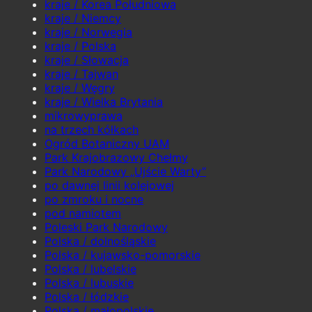
kraje / Korea Południowa
kraje / Niemcy
kraje / Norwegia
kraje / Polska
kraje / Słowacja
kraje / Tajwan
kraje / Węgry
kraje / Wielka Brytania
mikrowyprawa
na trzech kółkach
Ogród Botaniczny UAM
Park Krajobrazowy Chełmy
Park Narodowy „Ujście Warty”
po dawnej linii kolejowej
po zmroku i nocne
pod namiotem
Poleski Park Narodowy
Polska / dolnośląskie
Polska / kujawsko-pomorskie
Polska / lubelskie
Polska / lubuskie
Polska / łódzkie
Polska / małopolskie