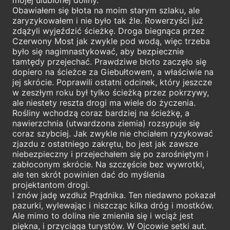
Obawiałem się błota na moim starym szlaku, ale
zaryzykowałem i nie było tak źle. Rowerzyści już
zdążyli wyjeździć ścieżkę. Droga biegnąca przez
Czerwony Most jak zwykle pod wodą, więc trzeba
było się nagimnastykować, aby bezpiecznie
tamtędy przejechać. Prawdziwe błoto zaczęło się
dopiero na ścieżce za Giebułtowem, a właściwie na
jej skrócie. Poprawili ostatni odcinek, który jeszcze
w zeszłym roku był tylko ścieżką przez pokrzywy,
ale niestety reszta drogi ma wiele do życzenia.
Rośliny wchodzą coraz bardziej na ścieżkę, a
nawierzchnia (utwardzona ziemia) rozsypuje się
coraz szybciej. Jak zwykle nie chciałem ryzykować
zjazdu z ostatniego zakrętu, bo jest jak zawsze
niebezpieczny i przejechałem się po zarośniętym i
zabłoconym skrócie. Na szczęście bez wywrotki,
ale ten skrót powinien dać do myślenia
projektantom drogi.
I znów jadę wzdłuż Prądnika. Ten niedawno pokazał
pazurki, wylewając i niszcząc kilka dróg i mostków.
Ale mimo to dolina nie zmieniła się i wciąż jest
piękna, i przyciąga turystów. W Ojcowie setki aut.