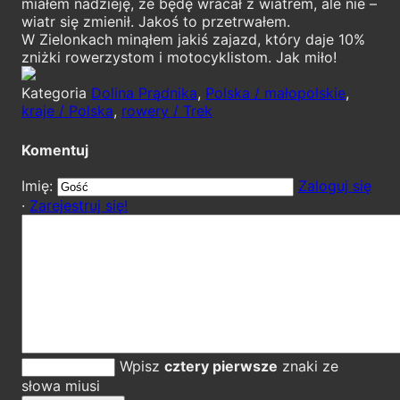
miałem nadzieję, że będę wracał z wiatrem, ale nie –
wiatr się zmienił. Jakoś to przetrwałem.
W Zielonkach minąłem jakiś zajazd, który daje 10%
zniżki rowerzystom i motocyklistom. Jak miło!
Kategoria
Dolina Prądnika
,
Polska / małopolskie
,
kraje / Polska
,
rowery / Trek
Komentuj
Imię:
Zaloguj się
·
Zarejestruj się!
Wpisz
cztery pierwsze
znaki ze
słowa miusi