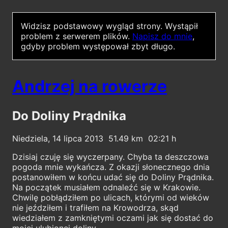
Widzisz podstawowy wygląd strony.
Wystąpił
problem z serwerem plików.
Napisz do mnie
,
gdyby problem występował zbyt długo.
Andrzej na rowerze
Do Doliny Prądnika
Niedziela, 14 lipca 2013
51.49
02:21
Dzisiaj czuję się wyczerpany. Chyba ta deszczowa
pogoda mnie wykańcza. Z okazji słonecznego dnia
postanowiłem w końcu udać się do Doliny Prądnika.
Na początek musiałem odnaleźć się w Krakowie.
Chwilę pobłądziłem po ulicach, którymi od wieków
nie jeździłem i trafiłem na Krowodrza, skąd
wiedziałem z zamkniętymi oczami jak się dostać do
mojej ulubionej doliny.