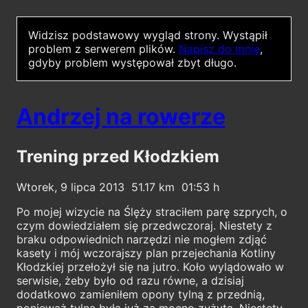
Widzisz podstawowy wygląd strony.
Wystąpił
problem z serwerem plików.
Napisz do mnie
,
gdyby problem występował zbyt długo.
Andrzej na rowerze
Trening przed Kłodzkiem
Wtorek, 9 lipca 2013
51.17
01:53
Po mojej wizycie na Ślęży straciłem parę szprych, o
czym dowiedziałem się przedwczoraj. Niestety z
braku odpowiednich narzędzi nie mogłem zdjąć
kasety i mój wczorajszy plan przejechania Kotliny
Kłodzkiej przełożył się na jutro. Koło wylądowało w
serwisie, żeby było od razu równe, a dzisiaj
dodatkowo zamieniłem opony tylną z przednią,
ponieważ tylna była już za mocno zużyta. Niestety