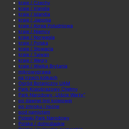
kraje / Czechy
kraje / Irlandia
kraje / Islandia
kraje / Japonia
kraje / Korea Południowa
kraje / Niemcy
kraje / Norwegia
kraje / Polska
kraje / Słowacja
kraje / Tajwan
kraje / Węgry
kraje / Wielka Brytania
mikrowyprawa
na trzech kółkach
Ogród Botaniczny UAM
Park Krajobrazowy Chełmy
Park Narodowy „Ujście Warty”
po dawnej linii kolejowej
po zmroku i nocne
pod namiotem
Poleski Park Narodowy
Polska / dolnośląskie