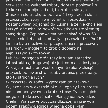
serwisant nie wykonał roboty dobrze, ponieważ o
ile koło nie odbija na boki, to zrobiło się jajo.
Starałem się trochę to poprawić i wybrałem się na
przejażdżkę, żeby nie mieć jutro niespodzianki.
Postanowiłem pojechać do Lubina, a że nie chciałem
kurzyć łańcucha, to powrót wyjątkowo zrobiłem tą
samą drogą. Zaplanowałem przejechać równo 50
km, ale niestety Lubin mi w tym przeszkodził. Po 25
km nie było możliwości przejechania na przeciwny
pas ruchu – mogłem to zrobić dopiero na
najbliższym skrzyżowaniu.
Lubiński zarządca dróg (czy kto tam zarządza
infrastrukturą drogową) nie jest normalną instytucją.
W kraju o ruchu prawostronnym trzeba wcisnąć
przycisk po lewej stronie, aby przejść przez pasy. I
kto tu utrudnia ruch?
W czwartek w końcu wyjeżdżam do Krakowa.
Wyjeździłem większość okolic Legnicy i po prostu
nie mam pomysłów na krótkie trasy. Tych długich
mogę za to kreować setki. Planuję już odwiedzić
Chełm i Warszawę podczas dłuższej wyprawy, a
potem Kraków-Legnica w jedną dobę. Plan