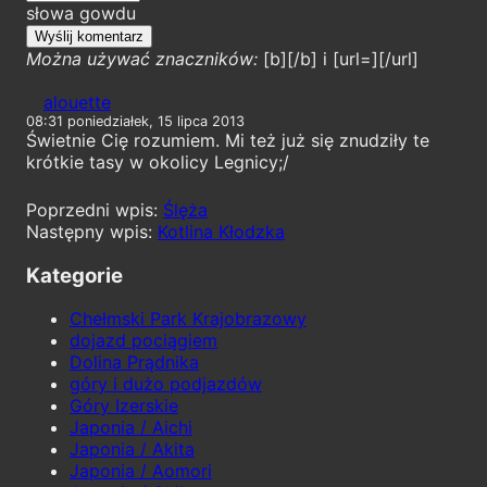
słowa gowdu
Można używać znaczników:
[b][/b] i [url=][/url]
alouette
08:31 poniedziałek, 15 lipca 2013
Świetnie Cię rozumiem. Mi też już się znudziły te
krótkie tasy w okolicy Legnicy;/
Ślęża
Kotlina Kłodzka
Kategorie
Chełmski Park Krajobrazowy
dojazd pociągiem
Dolina Prądnika
góry i dużo podjazdów
Góry Izerskie
Japonia / Aichi
Japonia / Akita
Japonia / Aomori