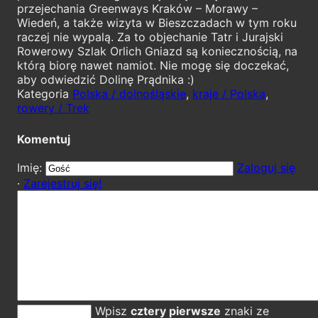
przejechania Greenways Kraków – Morawy –
Wiedeń, a także wizyta w Bieszczadach w tym roku
raczej nie wypalą. Za to objechanie Tatr i Jurajski
Rowerowy Szlak Orlich Gniazd są koniecznością, na
którą biorę nawet namiot. Nie mogę się doczekać,
aby odwiedzić Dolinę Prądnika :)
Kategoria
Polska / dolnośląskie
,
kraje / Polska
,
rowery / Trek
Komentuj
Imię:
Zaloguj się
·
Zarejestruj się!
Wpisz
cztery pierwsze
znaki ze