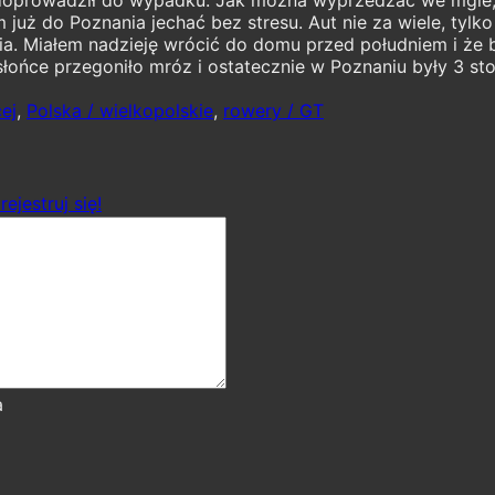
już do Poznania jechać bez stresu. Aut nie za wiele, tylko
nia. Miałem nadzieję wrócić do domu przed południem i że b
słońce przegoniło mróz i ostatecznie w Poznaniu były 3 sto
cej
,
Polska / wielkopolskie
,
rowery / GT
rejestruj się!
a