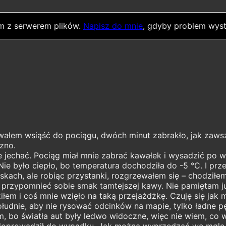
m z serwerem plików.
Napisz do mnie
, gdyby problem wyst
owałem wsiąść do pociągu, dwóch minut zabrakło, jak zaws
zno.
 jechać. Pociąg miał mnie zabrać kawałek i wysadzić po w
ie było ciepło, bo temperatura dochodziła do -5 °C. I prz
kach, ale robiąc przystanki, rozgrzewałem się – chodziłem
 przypomnieć sobie smak tamtejszej kawy. Nie pamiętam już
iłem i coś mnie wzięło na taką przejażdżkę. Czuję się jak
ołudnie, aby nie rysować odcinków na mapie, tylko ładne p
, bo światła aut były ledwo widoczne, więc nie wiem, co w
ie doprowadził do wypadku. Jak można wyprzedzać we mgle, i