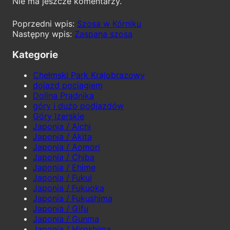
Nie ma jeszcze komentarzy.
Szosa w Kórniku
Zaspana szosa
Kategorie
Chełmski Park Krajobrazowy
dojazd pociągiem
Dolina Prądnika
góry i dużo podjazdów
Góry Izerskie
Japonia / Aichi
Japonia / Akita
Japonia / Aomori
Japonia / Chiba
Japonia / Ehime
Japonia / Fukui
Japonia / Fukuoka
Japonia / Fukushima
Japonia / Gifu
Japonia / Gunma
Japonia / Hiroshima