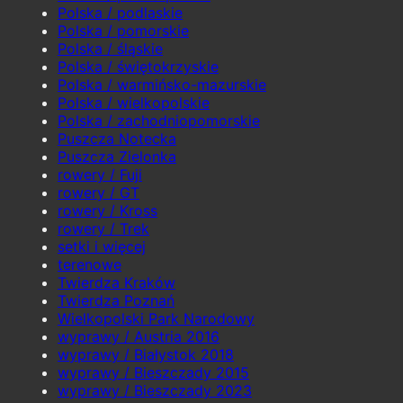
Polska / podlaskie
Polska / pomorskie
Polska / śląskie
Polska / świętokrzyskie
Polska / warmińsko-mazurskie
Polska / wielkopolskie
Polska / zachodniopomorskie
Puszcza Notecka
Puszcza Zielonka
rowery / Fuji
rowery / GT
rowery / Kross
rowery / Trek
setki i więcej
terenowe
Twierdza Kraków
Twierdza Poznań
Wielkopolski Park Narodowy
wyprawy / Austria 2016
wyprawy / Białystok 2018
wyprawy / Bieszczady 2015
wyprawy / Bieszczady 2023