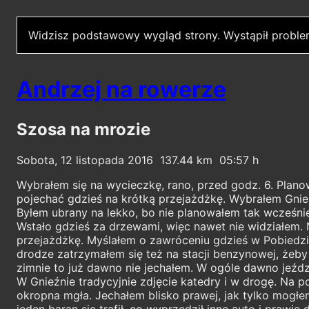
Widzisz podstawowy wygląd strony.
Wystąpił proble
Andrzej na rowerze
Szosa na mrozie
Sobota, 12 listopada 2016
137.44
05:57
Wybrałem się na wycieczkę, rano, przed godz. 6. Plan
pojechać gdzieś na krótką przejażdżkę. Wybrałem Gnie
Byłem ubrany na lekko, bo nie planowałem tak wcześnie
Wstało gdzieś za drzewami, więc nawet nie widziałem. N
przejażdżkę. Myślałem o zawróceniu gdzieś w Pobiedzis
drodze zatrzymałem się też na stacji benzynowej, żeby
zimnie to już dawno nie jechałem. W ogóle dawno jeźdz
W Gnieźnie tradycyjnie zdjęcie katedry i w drogę. Na p
okropna mgła. Jechałem blisko prawej, jak tylko mogłem
jeden baran się trafił, co wyprzedził inne auto i praw