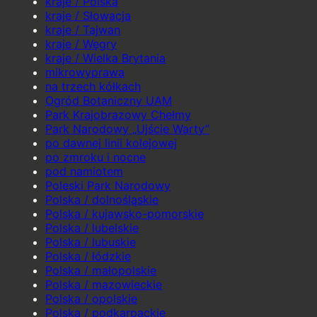
kraje / Polska
kraje / Słowacja
kraje / Tajwan
kraje / Węgry
kraje / Wielka Brytania
mikrowyprawa
na trzech kółkach
Ogród Botaniczny UAM
Park Krajobrazowy Chełmy
Park Narodowy „Ujście Warty”
po dawnej linii kolejowej
po zmroku i nocne
pod namiotem
Poleski Park Narodowy
Polska / dolnośląskie
Polska / kujawsko-pomorskie
Polska / lubelskie
Polska / lubuskie
Polska / łódzkie
Polska / małopolskie
Polska / mazowieckie
Polska / opolskie
Polska / podkarpackie