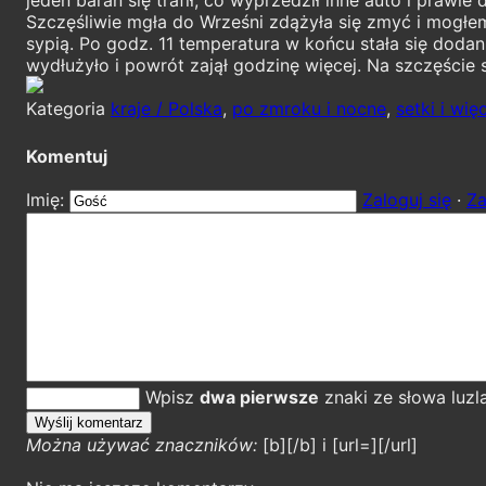
Szczęśliwie mgła do Wrześni zdążyła się zmyć i mogłem 
sypią. Po godz. 11 temperatura w końcu stała się doda
wydłużyło i powrót zajął godzinę więcej. Na szczęście 
Kategoria
kraje / Polska
,
po zmroku i nocne
,
setki i wię
Komentuj
Imię:
Zaloguj się
·
Za
Wpisz
dwa pierwsze
znaki ze słowa luzl
Można używać znaczników:
[b][/b] i [url=][/url]