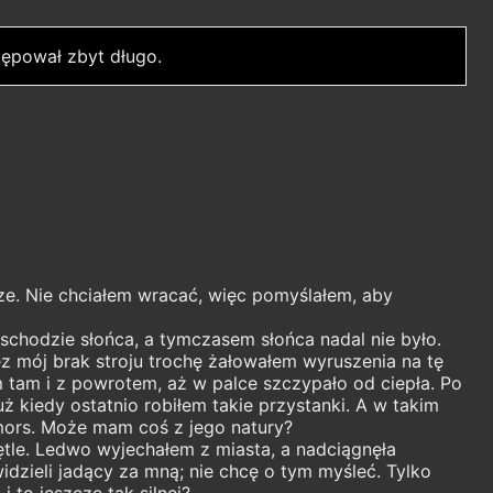
ępował zbyt długo.
ze. Nie chciałem wracać, więc pomyślałem, aby
schodzie słońca, a tymczasem słońca nadal nie było.
ez mój brak stroju trochę żałowałem wyruszenia na tę
 tam i z powrotem, aż w palce szczypało od ciepła. Po
 kiedy ostatnio robiłem takie przystanki. A w takim
 mors. Może mam coś z jego natury?
ętle. Ledwo wyjechałem z miasta, a nadciągnęła
idzieli jadący za mną; nie chcę o tym myśleć. Tylko
 to jeszcze tak silnej?