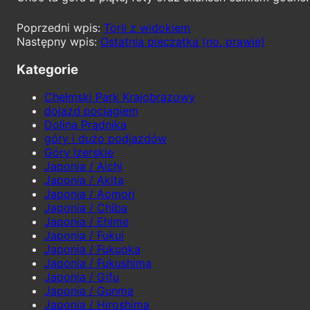
Torii z widokiem
Ostatnia pieczątka (no, prawie)
Kategorie
Chełmski Park Krajobrazowy
dojazd pociągiem
Dolina Prądnika
góry i dużo podjazdów
Góry Izerskie
Japonia / Aichi
Japonia / Akita
Japonia / Aomori
Japonia / Chiba
Japonia / Ehime
Japonia / Fukui
Japonia / Fukuoka
Japonia / Fukushima
Japonia / Gifu
Japonia / Gunma
Japonia / Hiroshima