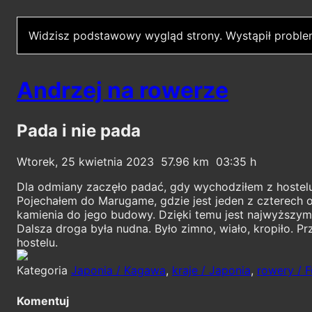
Widzisz podstawowy wygląd strony.
Wystąpił proble
Andrzej na rowerze
Pada i nie pada
Wtorek, 25 kwietnia 2023
57.96
03:35
Dla odmiany zaczęło padać, gdy wychodziłem z hostelu.
Pojechałem do Marugame, gdzie jest jeden z czterec
kamienia do jego budowy. Dzięki temu jest najwyższym
Dalsza droga była nudna. Było zimno, wiało, kropiło. P
hostelu.
Kategoria
Japonia / Kagawa
,
kraje / Japonia
,
rowery / F
Komentuj