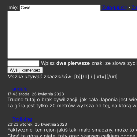
Imię:
Zaloguj się
·
Za
Wpisz
dwa pierwsze
znaki ze słowa zyci
Można używać znaczników:
[b][/b] i [url=][/url]
andale
17:43 środa, 26 kwietnia 2023
Trudno tutaj o brak cywilizacji, jak cała Japonia jest wi
Ta góra jest tylko 20 metrów wyższa od tej, na którą 
Trollking
23:23 wtorek, 25 kwietnia 2023
Faktycznie, ten rejon jakiś taki mało smaczny, może to 
Choć ta góra z piątej foty oraz skansen całkiem godne.