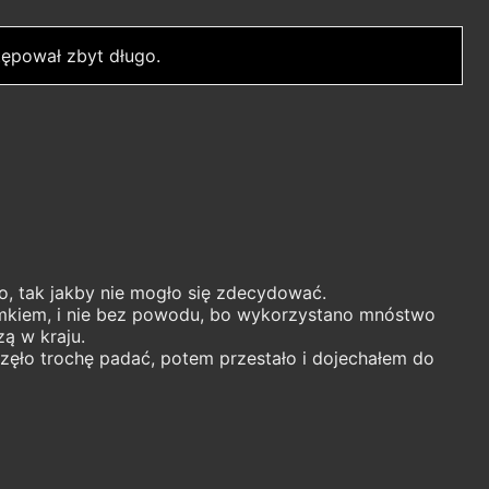
ępował zbyt długo.
o, tak jakby nie mogło się zdecydować.
mkiem, i nie bez powodu, bo wykorzystano mnóstwo
ą w kraju.
aczęło trochę padać, potem przestało i dojechałem do
ą