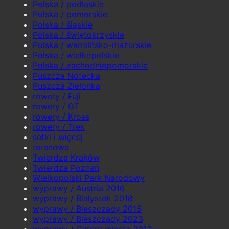
Polska / podlaskie
Polska / pomorskie
Polska / śląskie
Polska / świętokrzyskie
Polska / warmińsko-mazurskie
Polska / wielkopolskie
Polska / zachodniopomorskie
Puszcza Notecka
Puszcza Zielonka
rowery / Fuji
rowery / GT
rowery / Kross
rowery / Trek
setki i więcej
terenowe
Twierdza Kraków
Twierdza Poznań
Wielkopolski Park Narodowy
wyprawy / Austria 2016
wyprawy / Białystok 2018
wyprawy / Bieszczady 2015
wyprawy / Bieszczady 2023