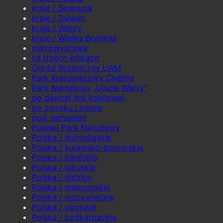
kraje / Słowacja
kraje / Tajwan
kraje / Węgry
kraje / Wielka Brytania
mikrowyprawa
na trzech kółkach
Ogród Botaniczny UAM
Park Krajobrazowy Chełmy
Park Narodowy „Ujście Warty”
po dawnej linii kolejowej
po zmroku i nocne
pod namiotem
Poleski Park Narodowy
Polska / dolnośląskie
Polska / kujawsko-pomorskie
Polska / lubelskie
Polska / lubuskie
Polska / łódzkie
Polska / małopolskie
Polska / mazowieckie
Polska / opolskie
Polska / podkarpackie