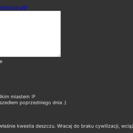
rejestruj się!
e
elkim miastem :P
wszedłem poprzedniego dnia :)
właśnie kwestia deszczu. Wracaj do braku cywilizacji, wciąż