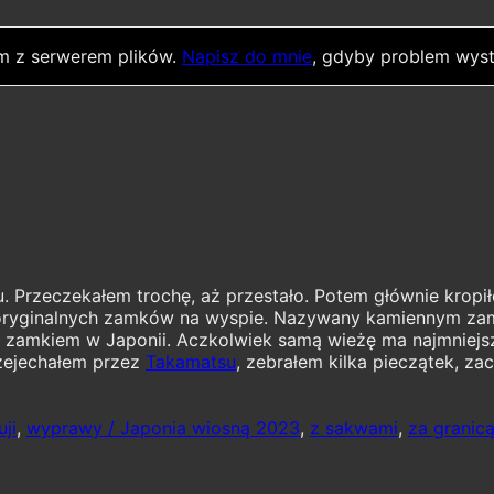
m z serwerem plików.
Napisz do mnie
, gdyby problem wyst
 Przeczekałem trochę, aż przestało. Potem głównie kropił
h oryginalnych zamków na wyspie. Nazywany kamiennym za
 zamkiem w Japonii. Aczkolwiek samą wieżę ma najmniejsz
rzejechałem przez
Takamatsu
, zebrałem kilka pieczątek, z
uji
,
wyprawy / Japonia wiosną 2023
,
z sakwami
,
za granic