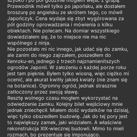
Przewodnik mówił tylko po japońsku, ale dostałem
broszurę po angielsku ze skrótem tego, co mówił
Japończyk. Cena wydaje się zbyt wygórowana za
pół godziny oprowadzania i mówienia o kilku
obiektach. Nie polecam. Na domiar wszystkiego
dowiedziałem się, że to miejsce nie ma nic
wspólnego z ninja.
Nie pozostało mi nic innego, jak udać się do zamku,
ale zanim do niego zajrzałem, poszedłem do
Kenroku-en, jednego z trzech najznamienitszych
ogrodów Japonii. W założeniu o każdej porze roku
jest tam pięknie. Byłem tylko wiosną, więc ciężko mi
ocenić, ale akurat kwitły jakieś kwiaty (nie znam się
na botanice). Ogromny ogród, jednak strasznie
zatłoczony przez swoją sławę.
Resztę wolnego czasu mogłem wykorzystać na
odwiedzenie zamku. Kolejny bilet wejściowy mnie
jednak zniechęcił. Miałem dość wydatków na dzisiaj,
więc tylko obszedłem budowlę. Jak do tej pory jest
to największy zamek, jaki widziałem. A właściwie
rekonstrukcja XIX-wiecznej budowli. Mimo to mieli
rozmach, bo prezentuje się imponująco.