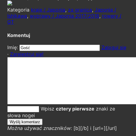
Kategoria
kraje / Japonia
,
za granicą
,
Japonia /
Ishikawa
,
wyprawy / Japonia 2017/2018
,
rowery /
GT
Komentuj
Imię:
Zaloguj się
·
Zarejestruj się!
Wpisz
cztery pierwsze
znaki ze
słowa nogei
Można używać znaczników:
[b][/b] i [url=][/url]