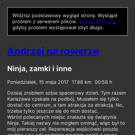
Widzisz podstawowy wygląd strony.
Wystąpił
problem z serwerem plików.
Napisz do mnie
,
gdyby problem występował zbyt długo.
Andrzej na rowerze
Ninja, zamki i inne
Poniedziałek, 15 maja 2017
17.88
00:58
Dzisiaj zrobiłem sobie spacerowy dzień. Tym razem
Kanazawa czekała na podbój. Musiałem się tylko
dostać do centrum, a tam atrakcja za atrakcją. No,
trzeba tylko jeszcze się do nich dostać.
Wśród polecanych miejsc znalazła się świątynia
Ninja. Takiej nazwy nie mogłem ominąć, więc był to
mój pierwszy cel. Rezerwacja wejściówki poszła
szybko i po pół godzinie mogłem wejść z grupą.