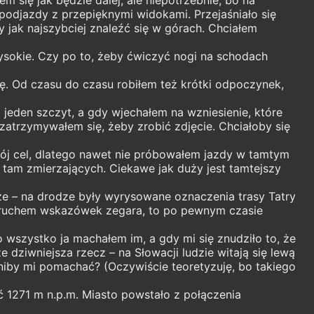
podjazdy z przepięknymi widokami. Przejaśniało się
y jak najszybciej znaleźć się w górach. Chciałem
ysokie. Czy po to, żeby ćwiczyć nogi na schodach
rę. Od czasu do czasu robiłem też krótki odpoczynek,
jeden szczyt, a gdy wjechałem na wzniesienie, które
zatrzymywałem się, żeby zrobić zdjęcie. Chciałoby się
mój cel, dlatego nawet nie próbowałem jazdy w tamtym
 tam zmierzających. Ciekawe jak duży jest tamtejszy
sze – na drodze były wyrysowane oznaczenia trasy Tatry
 z ruchem wskazówek zegara, to po pewnym czasie
 wszystko ja machałem im, a gdy mi się znudziło to, że
 dziwniejsza rzecz – na Słowacji ludzie witają się lewą
 niby mi pomachać? (Oczywiście teoretyzuję, bo takiego
 1271 m n.p.m. Miasto powstało z połączenia