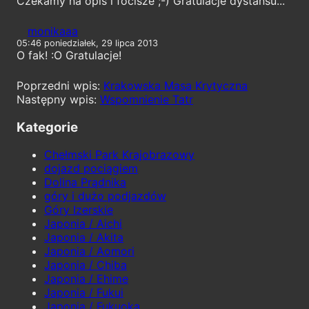
Czekamy na opis i focisze ;-) Gratulacje dystansu...
monikaaa
05:46 poniedziałek, 29 lipca 2013
O fak! :O Gratulacje!
Krakowska Masa Krytyczna
Wspomnienie Tatr
Kategorie
Chełmski Park Krajobrazowy
dojazd pociągiem
Dolina Prądnika
góry i dużo podjazdów
Góry Izerskie
Japonia / Aichi
Japonia / Akita
Japonia / Aomori
Japonia / Chiba
Japonia / Ehime
Japonia / Fukui
Japonia / Fukuoka