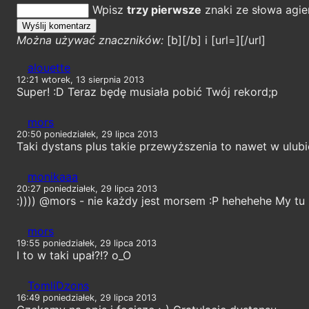
Wpisz
trzy pierwsze
znaki ze słowa agie
Można używać znaczników:
[b][/b] i [url=][/url]
alouette
12:21 wtorek, 13 sierpnia 2013
Super! :D Teraz będę musiała pobić Twój rekord;p
mors
20:50 poniedziałek, 29 lipca 2013
Taki dystans plus takie przewyższenia to nawet w ulubi
monikaaa
20:27 poniedziałek, 29 lipca 2013
:)))) @mors - nie każdy jest morsem :P hehehehe My tu l
mors
19:55 poniedziałek, 29 lipca 2013
I to w taki upał?!? o_O
TomliDzons
16:49 poniedziałek, 29 lipca 2013