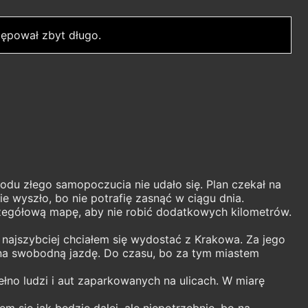
ępował zbyt długo.
du złego samopoczucia nie udało się. Plan czekał na
e wyszło, bo nie potrafię zasnąć w ciągu dnia.
zegółową mapę, aby nie robić dodatkowych kilometrów.
 najszybciej chciałem się wydostać z Krakowa. Za jego
a na swobodną jazdę. Do czasu, bo za tym miastem
łno ludzi i aut zaparkowanych na ulicach. W miarę
m się jak będzie dalej, ale niepotrzebnie, bo na