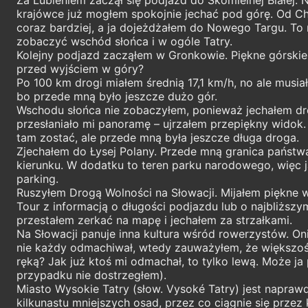
krajówce już mogłem spokojnie jechać pod górę. Od Cha
coraz bardziej, a ja dojeżdżałem do Nowego Targu. To m
zobaczyć wschód słońca i w ogóle Tatry.
Kolejny podjazd zacząłem w Gronkowie. Piękne górskie
przed wyjściem w góry?
Po 100 km drogi miałem średnią 17,1 km/h, no ale musi
bo przede mną było jeszcze dużo gór.
Wschodu słońca nie zobaczyłem, ponieważ jechałem drog
przesłaniało mi panoramę – ujrzałem przepiękny widok. 
tam zostać, ale przede mną była jeszcze długa droga.
Zjechałem do Łysej Polany. Przede mną granica państwa
kierunku. W dodatku to teren parku narodowego, więc j
parking.
Ruszyłem Drogą Wolności na Słowacji. Mijałem piękne w
Tour z informacją o długości podjazdu lub o najbliższ
przestałem zerkać na mapę i jechałem za strzałkami.
Na Słowacji panuje inna kultura wśród rowerzystów. On
nie każdy odmachiwał, wtedy zauważyłem, że większość z 
ręką? Jak już ktoś mi odmachał, to tylko lewą. Może j
przypadku nie dostrzegłem).
Miasto Wysokie Tatry (słow. Vysoké Tatry) jest napra
kilkunastu mniejszych osad, przez co ciągnie się przez 