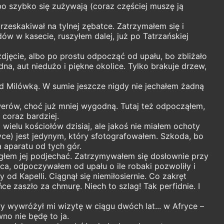
o szybko się zużywają (coraz częściej muszę ją
zeskakiwał na tylnej zębatce. Zatrzymałem się i
ów w kasecie, ruszyłem dalej, już po Tatrzańskiej
djęcie, albo po prostu odpocząć od upału, bo zbliżało
na, aut niedużo i piękne okolice. Tylko brakuje drzew,
d Milówką. W sumie jeszcze nigdy nie jechałem żadną
owerów, choć już mniej wygodną. Tutaj też odpocząłem,
 coraz bardziej.
wielu kościołów dzisiaj, ale jakoś nie miałem ochoty
vce) jest jedynym, który sfotografowałem. Szkoda, bo
 aparatu od tych gór.
ogłem jej podjechać. Zatrzymywałem się dosłownie przy
ońca, odpoczywałem od upału o ile robaki pozwoliły i
od Kapelli. Ciągnął się niemiłosiernie. Co zakręt
ce zaszło za chmurę. Niech to szlag! Tak perfidnie. I
y wywróżył mi wizytę w ciągu dwóch lat... w Afryce –
wno nie będę to ja.