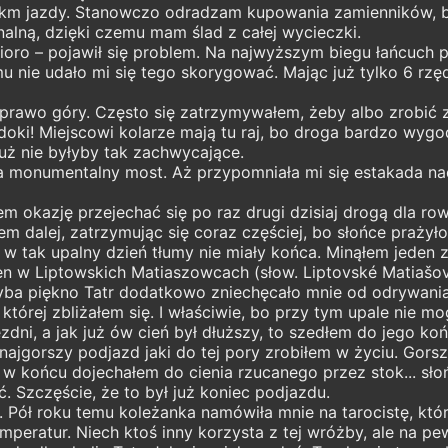
50 km jazdy. Stanowczo odradzam kupowania zamienników, b
alną, dzięki czemu mam ślad z całej wycieczki.
oro – pojawił się problem. Na najwyższym biegu łańcuch pr
 nie udało mi się tego skorygować. Mając już tylko 6 rzęd
 prawo góry. Często się zatrzymywałem, żeby albo zrobić z
idoki! Miejscowi kolarze mają tu raj, bo droga bardzo wygod
już nie byłyby tak zachwycające.
 monumentalny most. Aż przypomniała mi się estakada na
em okazję przejechać się po raz drugi dzisiaj drogą dla r
em dalej, zatrzymując się coraz częściej, bo słońce prażyło
w tak upalny dzień tłumy nie miały końca. Minąłem jeden z 
ten w Liptowskich Matiaszowcach (słow. Liptovské Matiašo
hyba piękno Tatr dodatkowo zniechęcało mnie od odrywania
tórej zbliżałem się. I właściwie, bo przy tym upale nie m
jezdni, a jak już ów cień był dłuższy, to szedłem do jego k
jgorszy podjazd jaki do tej pory zrobiłem w życiu. Gorszy 
y w końcu dojechałem do cienia rzucanego przez stok... słoń
ić. Szczęście, że to był już koniec podjazdu.
. Pół roku temu koleżanka namówiła mnie na tarocistę, któr
mperatur. Niech ktoś inny korzysta z tej wróżby, ale na pe