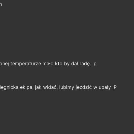
n
onej temperaturze mało kto by dał radę. ;p
egnicka ekipa, jak widać, lubimy jeździć w upały :P