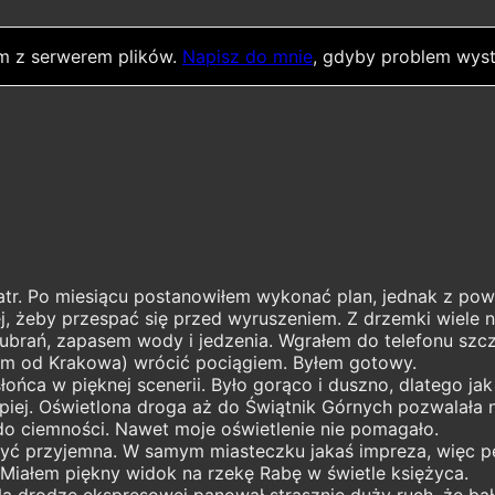
m z serwerem plików.
Napisz do mnie
, gdyby problem wyst
r. Po miesiącu postanowiłem wykonać plan, jednak z powo
j, żeby przespać się przed wyruszeniem. Z drzemki wiele ni
brań, zapasem wody i jedzenia. Wgrałem do telefonu szc
km od Krakowa) wrócić pociągiem. Byłem gotowy.
ńca w pięknej scenerii. Było gorąco i duszno, dlatego jak
e lepiej. Oświetlona droga aż do Świątnik Górnych pozwalał
o ciemności. Nawet moje oświetlenie nie pomagało.
być przyjemna. W samym miasteczku jakaś impreza, więc pe
Miałem piękny widok na rzekę Rabę w świetle księżyca.
Na drodze ekspresowej panował strasznie duży ruch, że bałe