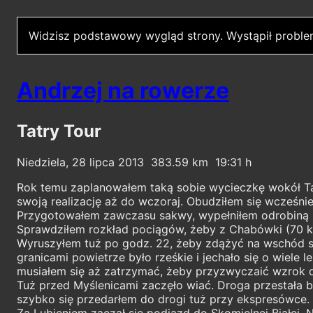
Widzisz podstawowy wygląd strony.
Wystąpił proble
Andrzej na rowerze
Tatry Tour
Niedziela, 28 lipca 2013
383.59
19:31
Rok temu zaplanowałem taką sobie wycieczkę wokół Tat
swoją realizację aż do wczoraj. Obudziłem się wcześnie
Przygotowałem zawczasu sakwy, wypełniłem odrobiną u
Sprawdziłem rozkład pociągów, żeby z Chabówki (70 
Wyruszyłem tuż po godz. 22, żeby zdążyć na wschód sło
granicami powietrze było rześkie i jechało się o wiel
musiałem się aż zatrzymać, żeby przyzwyczaić wzrok d
Tuż przed Myślenicami zaczęło wiać. Droga przestała 
szybko się przedarłem do drogi tuż przy ekspresówce. 
Za Lubieniem zaczął się podjazd do Skomielnej Białej. 