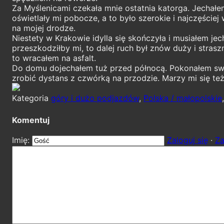
Za Myślenicami czekała mnie ostatnia katorga. Jechałem 
oświetlały mi pobocze, a to było szerokie i najczęście
na mojej drodze.
Niestety w Krakowie idylla się skończyła i musiałem jec
przeszkodziłby mi, to dalej ruch był znów duży i strasz
to wracałem na asfalt.
Do domu dojechałem tuż przed północą. Pokonałem swó
zrobić dystans z czwórką na przodzie. Marzy mi się te
Kategoria
góry i dużo podjazdów
,
Polska / małopolskie
Komentuj
Imię:
Zaloguj się
·
Za