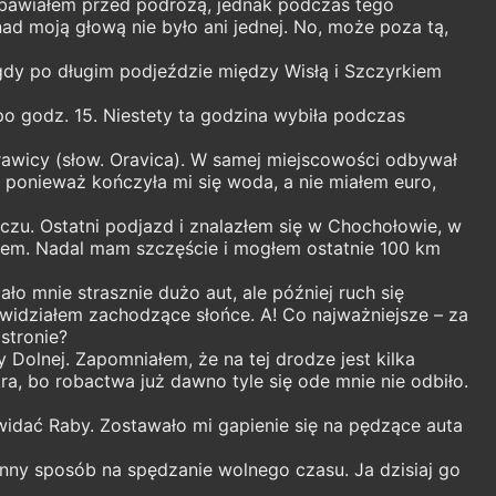
 obawiałem przed podróżą, jednak podczas tego
ad moją głową nie było ani jednej. No, może poza tą,
u, gdy po długim podjeździe między Wisłą i Szczyrkiem
 godz. 15. Niestety ta godzina wybiła podczas
Orawicy (słow. Oravica). W samej miejscowości odbywał
, ponieważ kończyła mi się woda, a nie miałem euro,
czu. Ostatni podjazd i znalazłem się w Chochołowie, w
ściem. Nadal mam szczęście i mogłem ostatnie 100 km
o mnie strasznie dużo aut, ale później ruch się
ie widziałem zachodzące słońce. A! Co najważniejsze – za
stronie?
 Dolnej. Zapomniałem, że na tej drodze jest kilka
a, bo robactwa już dawno tyle się ode mnie nie odbiło.
 widać Raby. Zostawało mi gapienie się na pędzące auta
inny sposób na spędzanie wolnego czasu. Ja dzisiaj go