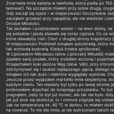
Zmartwiła mnie bateria w telefonie, która padła po 1
ładować). Na szczęście miałem przy sobie drugą, orygin
Gdy zaczął się zjazd – w miejscowości Szczyrbskie Jezi
zacząłem grzebać przy napędzie, ale nie wiedzieć czemu
Drodze Młodości.
Tak jechałem i podziwiałem widoki – na lewo doliny, na
się południe i jazda stawała się coraz cięższa. Co za w
które dawałyby cień. Choć z drugiej strony krajobrazy 
W miejscowości Podtúreň minąłem autostradę, która ma
tak wzniosłą budowlą. Kiedyś trzeba spróbować.
W Liptowskim Mikułaszu (słow. Liptovský Mikuláš) miał
zjadłem swój posiłek, który zrobiłem wczoraj i pojechał
Przejechałem koło jeziora Wag (słow. Váh), przy którym 
zatrzymywać się i szukać najlepszego ujęcia, dlatego 
minąłem ich tak dużo i niektóre wyglądały wybitnie. C
Jeszcze przez wyjazdem martwiła mnie serpentyna, do k
każdym cieniu. Ten niestety był tylko po lewej stronie 
próbowałem dojechać do kolejnego przystanku. To był na
pragnąłem, żeby to był już koniec, ale tak nie było. Gd
jak już stok się skończył, to i chmura zdążyła się oddal
Jak na temperaturę ok. 40 °C w słońcu, to miałem dość
na rowerze. To nie dla mnie, ja nie wytrzymam takich te