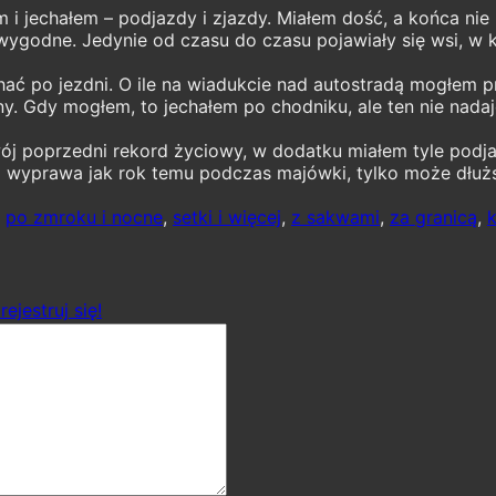
i jechałem – podjazdy i zjazdy. Miałem dość, a końca nie b
j wygodne. Jedynie od czasu do czasu pojawiały się wsi, w
hać po jezdni. O ile na wiadukcie nad autostradą mogłem pr
ny. Gdy mogłem, to jechałem po chodniku, ale ten nie nadaje 
j poprzedni rekord życiowy, w dodatku miałem tyle podj
ż wyprawa jak rok temu podczas majówki, tylko może dłużs
,
po zmroku i nocne
,
setki i więcej
,
z sakwami
,
za granicą
,
k
rejestruj się!