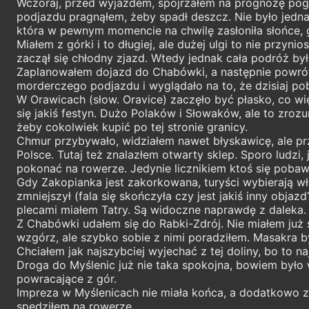
Wczoraj, przed wyjazdem, spojrzałem na prognozę pogo
podjazdu pragnąłem, żeby spadł deszcz. Nie było jedna
która w pewnym momencie na chwilę zasłoniła słońce,
Miałem z górki i to długiej, ale dużej ulgi to nie przy
zaczął się chłodny zjazd. Wtedy jednak cała podróż była
Zaplanowałem dojazd do Chabówki, a następnie powrót 
morderczego podjazdu i wyglądało na to, że dzisiaj pob
W Orawicach (słow. Oravice) zaczęło być płasko, co wi
się jakiś festyn. Dużo Polaków i Słowaków, ale to zroz
żeby cokolwiek kupić po tej stronie granicy.
Chmur przybywało, widziałem nawet błyskawicę, ale prz
Polsce. Tutaj też znalazłem otwarty sklep. Sporo ludz
pokonać na rowerze. Jedynie licznikiem ktoś się pobawi
Gdy Zakopianka jest zakorkowana, turyści wybierają wł
zmniejszył (fala się skończyła czy jest jakiś inny obja
plecami miałem Tatry. Są widoczne naprawdę z daleka. D
Z Chabówki udałem się do Rabki-Zdrój. Nie miałem już s
wzgórz, ale szybko sobie z nimi poradziłem. Masakra b
Chciałem jak najszybciej wyjechać z tej doliny, bo to 
Droga do Myślenic już nie taka spokojna, bowiem było w
powracające z gór.
Impreza w Myślenicach nie miała końca, a dodatkowo za
spędziłem na rowerze.