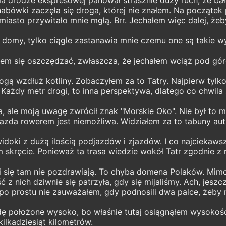
bówki zaczęła się droga, której nie znałem. Na początek 
iasto przywitało mnie mgłą. Brr. Jechałem więc dalej, żeb
 domy, tylko ciągle zastanawia mnie czemu one są takie w
ałem się oszczędzać, zwłaszcza, że jechałem wciąż pod gó
ą wzdłuż kotliny. Zobaczyłem za to Tatry. Najpierw tylko 
Każdy metr drogi, to inna perspektywa, dlatego co chwila 
, ale moją uwagę zwrócił znak "Morskie Oko". Nie był to 
azda rowerem jest niemożliwa. Widziałem za to tabuny aut
idoki z dużą ilością podjazdów i zjazdów. I co najciekaw
ym skręcie. Ponieważ ta trasa wiedzie wokół Tatr zgodnie
i się tam nie pozdrawiają. To chyba domena Polaków. Mimo
nich dziwnie się patrzyła, gdy się mijaliśmy. Ach, jeszcze
a po prostu nie zauważałem, gdy podnosili dwa palce, żeby
wdę położone wysoko, bo właśnie tutaj osiągnąłem wysokość
kilkadziesiąt kilometrów.