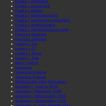
Polska / podlaskie
Polska / pomorskie
Polska / śląskie
Polska / świętokrzyskie
Polska / warmińsko-mazurskie
Polska / wielkopolskie
Polska / zachodniopomorskie
Puszcza Notecka
Puszcza Zielonka
rowery / Fuji
rowery / GT
rowery / Kross
rowery / Trek
setki i więcej
terenowe
Twierdza Kraków
Twierdza Poznań
Wielkopolski Park Narodowy
wyprawy / Austria 2016
wyprawy / Białystok 2018
wyprawy / Bieszczady 2015
wyprawy / Bieszczady 2023
wyprawy / Cztery miasta 2013