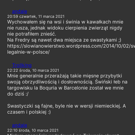
andale
20:59 czwartek, 11 marca 2021
Wychowałem się na wsi i świnia w kawałkach mnie
nie rusza, jednak widoku cierpienia zwierząt nigdy
nie potrafiłem znieść.
Na Fredry są nawet dwa miejsca ze swastykami ;)
https://slowianowierstwo.wordpress.com/2014/10/02/s
legalnie-w-polsce/
Trollking
22:22 środa, 10 marca 2021
Mnie generalnie przerażają takie mięsne przybytki
swoją obrzydliwością i dosłownością. Świński łeb na
targowisku la Boquria w Barcelonie został we mnie
do dziś :/
Swastyczki są fajne, byle nie w wersji niemieckiej. A
czasem i polskiej :)
andale
22:10 środa, 10 marca 2021