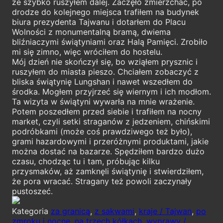
że szybko ruszyłem dalej. Zaczęło zmierzchać, po
drodze do kolejnego miejsca trafiłem na budynek
biura prezydenta Tajwanu i dotarłem do Placu
Wolności z monumentalną bramą, dwiema
bliźniaczymi świątyniami oraz Halą Pamięci. Zrobiło
mi się zimno, więc wróciłem do hostelu.
Mój dzień nie skończył się, bo wziąłem prysznic i
ruszyłem do miasta pieszo. Chciałem zobaczyć z
bliska świątynię Lungshan i nawet wszedłem do
środka. Mogłem przyjrzeć się wiernym i ich modłom.
Ta wizyta w świątyni wywarła na mnie wrażenie.
Potem poszedłem przed siebie i trafiłem na nocny
market, czyli setki straganów z jedzeniem, chińskimi
podróbkami (może coś prawdziwego też było),
grami hazardowymi i przeróżnymi produktami, jakie
można dostać na bazarze. Spędziłem bardzo dużo
czasu, chodząc tu i tam, próbując kilku
przysmaków, aż zamknęli świątynię i stwierdziłem,
że pora wracać. Stragany też powoli zaczynały
pustoszeć.
Kategoria
za granicą
,
z sakwami
,
kraje / Tajwan
,
po
zmroku i nocne
,
na trzech kółkach
,
wyprawy /