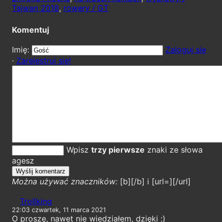
Tajwan 2018
,
rowery / GT
Komentuj
Imię:
Zaloguj się
·
Zarejestruj się!
Wpisz
trzy pierwsze
znaki ze słowa
agesz
Można używać znaczników:
[b][/b] i [url=][/url]
Trollking
22:03 czwartek, 11 marca 2021
O proszę, nawet nie wiedziałem, dzięki :)