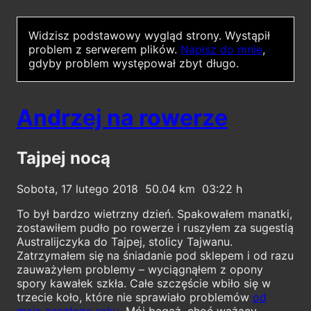
Widzisz podstawowy wygląd strony.
Wystąpił
problem z serwerem plików.
Napisz do mnie
,
gdyby problem występował zbyt długo.
Andrzej na rowerze
Tajpej nocą
Sobota, 17 lutego 2018
50.04
03:22
To był bardzo wietrzny dzień. Spakowałem manatki,
zostawiłem pudło po rowerze i ruszyłem za sugestią
Australijczyka do Tajpej, stolicy Tajwanu.
Zatrzymałem się na śniadanie pod sklepem i od razu
zauważyłem problemy – wyciągnąłem z opony
spory kawałek szkła. Całe szczęście wbiło się w
trzecie koło, które nie sprawiało problemów
od
maja zeszłego roku
. Mój bagaż, choć ważący