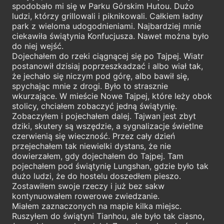
spodobało mi się w Parku Górskim Hutou. Dużo
ludzi, którzy grillowali i piknikowali. Całkiem ładny
park z wieloma udogodnieniami. Najbardziej mnie
ciekawiła świątynia Konfucjusza. Nawet można było
do niej wejść.
Dojechałem do rzeki ciągnącej się po Tajpej. Wiatr
postanowił dzisiaj poprzeszkadzać i albo wiał tak,
że jechało się niczym pod górę, albo bawił się,
spychając mnie z drogi. Było to strasznie
wkurzające. W mieście Nowe Tajpej, które leży obok
stolicy, chciałem zobaczyć jedną świątynię.
Zobaczyłem i pojechałem dalej. Tajwan jest zbyt
dziki, skutery są wszędzie, a sygnalizacje świetlne
czerwienią się wieczność. Przez cały dzień
przejechałem tak niewielki dystans, że nie
dowierzałem, gdy dojechałem do Tajpej. Tam
pojechałem pod świątynię Lungshan, gdzie było tak
dużo ludzi, że do hostelu doszedłem pieszo.
Zostawiłem swoje rzeczy i już bez sakw
kontynuowałem rowerowe zwiedzanie.
Miałem zaznaczonych na mapie kilka miejsc.
Ruszyłem do świątyni Tianhou, ale było tak ciasno,