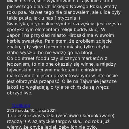
Miałem szczęście wylądować na Tajwanie akurat
pierwszego dnia Chińskiego Nowego Roku, wtedy
roku psa. Nawet tego nie planowałem, ale ulice były
takie puste, jak u nas 1 stycznia :)
Swastyka, oryginalnie symbol szczęścia, jest często
spotykanym elementem religii buddyjskiej. W
Japonii na przykład miasto Hirosaki ma w swoim
herbie swastykę. Pamiętam, że zrobiłem zdjęcie
znaku, gdy wjeżdżałem do miasta, tylko chyba
słabo wyszło, bo nie widzę go na blogu.
Co do street foodu czy ulicznych marketów z
jedzeniem, to nie one okazały się winne, a między
tajwańskimi nocnymi marketami i chińskimi
marketami z mięsem prezentowanymi w internecie
jest olbrzymia przepaść. O ile na Tajwanie jeszcze
jakoś to wyglądają, o tyle te chińskie są wręcz
obrzydliwe.
Trollking
21:39 środa, 10 marca 2021
Te pieski i swastyczki (właściwie ukierunkowane)
rządzą :) A azjatyckie targowiska... od roku już
wiemy, że chyba lepiej, żeby ich nie było.