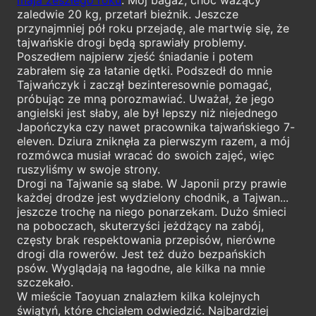
zaledwie 20 kg, przetarł bieżnik. Jeszcze
przynajmniej pół roku przejadę, ale martwię się, że
tajwańskie drogi będą sprawiały problemy.
Poszedłem najpierw zjeść śniadanie i potem
zabrałem się za łatanie dętki. Podszedł do mnie
Tajwańczyk i zaczął bezinteresownie pomagać,
próbując ze mną porozmawiać. Uważał, że jego
angielski jest słaby, ale był lepszy niż niejednego
Japończyka czy nawet pracownika tajwańskiego 7-
eleven. Dziura zniknęła za pierwszym razem, a mój
rozmówca musiał wracać do swoich zajęć, więc
ruszyliśmy w swoje strony.
Drogi na Tajwanie są słabe. W Japonii przy prawie
każdej drodze jest wydzielony chodnik, a Tajwan...
jeszcze trochę na niego ponarzekam. Dużo śmieci
na poboczach, skuterzyści jeżdżący na zabój,
częsty brak respektowania przepisów, nierówne
drogi dla rowerów. Jest też dużo bezpańskich
psów. Wyglądają na łagodne, ale kilka na mnie
szczekało.
W mieście Taoyuan znalazłem kilka kolejnych
świątyń, które chciałem odwiedzić. Najbardziej